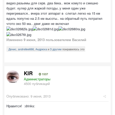
видео.разьемы для серв. два бека.. мож комуто и смешно
будет. кулер для жаркой погоды..у меня один уже
перегревался.. вчера этот аппарат в слетал легко на 15 км
вдаль попутно на 2.5 км высоты.. на обратный путь потратил
чтото око 50 ма.. двиг даже не включал
Изменено
9 июня, 2013
пользователем Василий
Денис
,
andreilee666
,
Андрюха
и
3 другим
понравилось это
KIR
1537
Администраторы
4500 публикаций
Опубликовано:
9 июня, 2013
Нравится! :drinks: