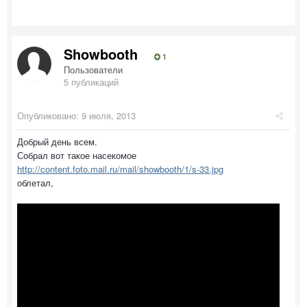
Showbooth
1
Пользователи
5 публикаций
Опубликовано:
9 июля, 2013
Добрый день всем.
Собрал вот такое насекомое
http://content.foto.mail.ru/mail/showbooth/1/s-33.jpg
облетал,