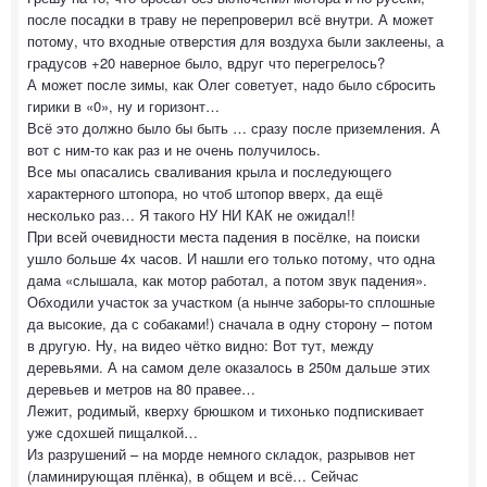
после посадки в траву не перепроверил всё внутри. А может
потому, что входные отверстия для воздуха были заклеены, а
градусов +20 наверное было, вдруг что перегрелось?
А может после зимы, как Олег советует, надо было сбросить
гирики в «0», ну и горизонт…
Всё это должно было бы быть … сразу после приземления. А
вот с ним-то как раз и не очень получилось.
Все мы опасались сваливания крыла и последующего
характерного штопора, но чтоб штопор вверх, да ещё
несколько раз… Я такого НУ НИ КАК не ожидал!!
При всей очевидности места падения в посёлке, на поиски
ушло больше 4х часов. И нашли его только потому, что одна
дама «слышала, как мотор работал, а потом звук падения».
Обходили участок за участком (а нынче заборы-то сплошные
да высокие, да с собаками!) сначала в одну сторону – потом
в другую. Ну, на видео чётко видно: Вот тут, между
деревьями. А на самом деле оказалось в 250м дальше этих
деревьев и метров на 80 правее…
Лежит, родимый, кверху брюшком и тихонько подпискивает
уже сдохшей пищалкой…
Из разрушений – на морде немного складок, разрывов нет
(ламинирующая плёнка), в общем и всё… Сейчас