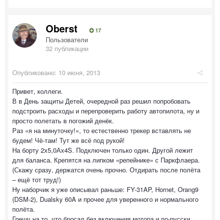
Oberst
17
Пользователи
32 публикации
Опубликовано:
10 июня, 2013
Привет, коллеги.
В в День защиты Детей, очередной раз решил попробовать
подстроить расходы и перепроверить работу автопилота, ну и
просто полетать в погожий денёк.
Раз «я на минуточку!», то естественно трекер вставлять не
будем! Чё-там! Тут же всё под рукой!
На борту 2х5,0Ах4S. Подключен только один. Другой лежит
для баланса. Крепятся на липком «репейнике» с Паркфлаера.
(Скажу сразу, держатся очень прочно. Отдирать после полёта
– ещё тот труд!)
Ну наборчик я уже описывал раньше: FY-31AP, Hornet, Orang9
(DSM-2), Dualsky 60A и прочее для уверенного и нормального
полёта.
Грешу на то, что бросал без включения мотора и по-русски,