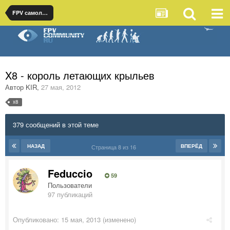
FPV самолеты
X8 - король летающих крыльев
Автор
KIR
,
27 мая, 2012
x8
379 сообщений в этой теме
НАЗАД
ВПЕРЁД
Страница 8 из 16
Feduccio
59
Пользователи
97 публикаций
Опубликовано:
15 мая, 2013
(изменено)