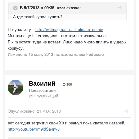
В 5/7/2013 в 09:35, uzar сказал:
А где такой купол купить?
Покупали тут
http://wifimag.ru/ca...ti_aircam_dome/
Мы там еще tilt сгородили - его там нет изначально!
Pixim кстати туда не встает. Либо надо много пилить в ущерб
корпусу.
Изменено
15 мая, 2013
пользователем Feduccio
Василий
100
Пользователи
257 публикаций
Опубликовано:
21 мая, 2013
вот сегодня загрузил свои Х8 и рванул пока хватало батарей..
http://youtu.be/1m9ldSa4nv8