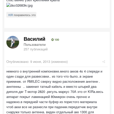
KIR
понравилось это
Василий
100
Пользователи
257 публикаций
Опубликовано:
9 июня, 2013
(изменено)
немного о внутренней компоновке.много акков 4s 4 спереди и
один сзади для развесовки.. из того что было..в экране
приемник. от RMILEC сверху видно расположения аннтенн .
аннтенны .. заменил татный кабель и вместо штырей два
диполя.двг Т-мотор 2820 .регуль маркус 70А это от KIRa.весь
аппарат покрыт ламинацией 80микрон очень прочно и
надежно.в передней части буфер из пористого материала
чтоб акки все не разнесли при падении.передатчик внутри
снаружи только антенна. виден отдельный акк 1300 для