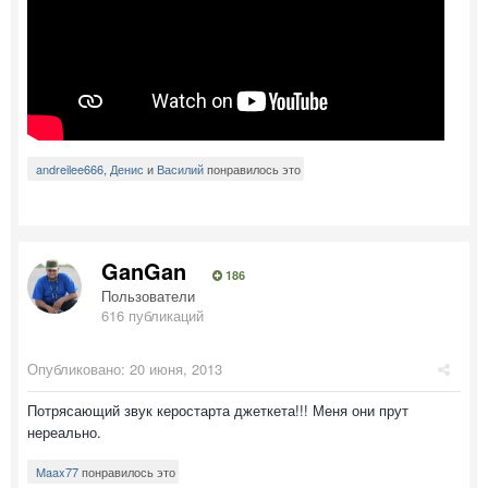
andreilee666
,
Денис
и
Василий
понравилось это
GanGan
186
Пользователи
616 публикаций
Опубликовано:
20 июня, 2013
Потрясающий звук керостарта джеткета!!! Меня они прут
нереально.
Maax77
понравилось это