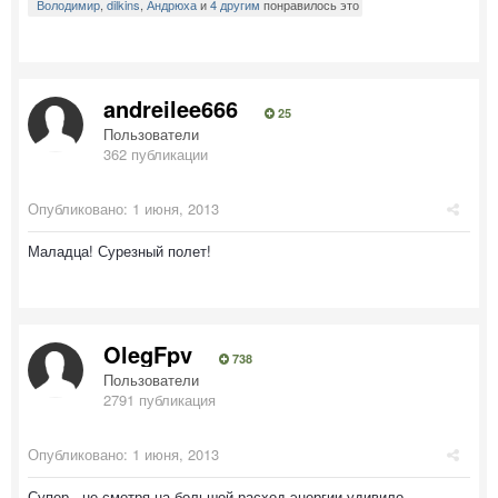
Володимир
,
dilkins
,
Андрюха
и
4 другим
понравилось это
andreilee666
25
Пользователи
362 публикации
Опубликовано:
1 июня, 2013
Маладца! Сурезный полет!
OlegFpv
738
Пользователи
2791 публикация
Опубликовано:
1 июня, 2013
Супер , не смотря на большой расход энергии удивило