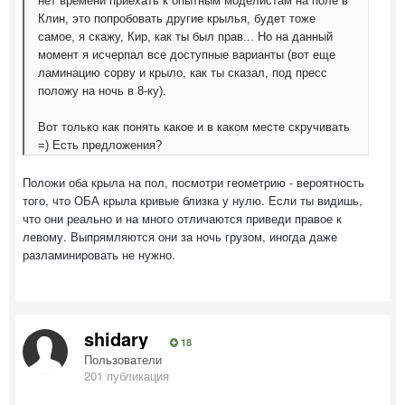
нет времени приехать к опытным моделистам на поле в
Клин, это попробовать другие крылья, будет тоже
самое, я скажу, Кир, как ты был прав... Но на данный
момент я исчерпал все доступные варианты (вот еще
ламинацию сорву и крыло, как ты сказал, под пресс
положу на ночь в 8-ку).
Вот только как понять какое и в каком месте скручивать
=) Есть предложения?
Положи оба крыла на пол, посмотри геометрию - вероятность
того, что ОБА крыла кривые близка у нулю. Если ты видишь,
что они реально и на много отличаются приведи правое к
левому. Выпрямляются они за ночь грузом, иногда даже
разламинировать не нужно.
shidary
18
Пользователи
201 публикация