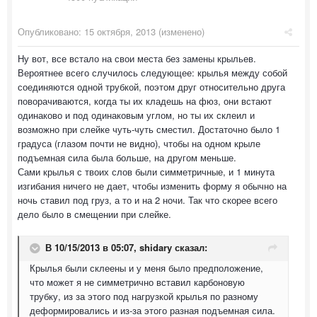
Опубликовано:
15 октября, 2013
(изменено)
Ну вот, все встало на свои места без замены крыльев.
Вероятнее всего случилось следующее: крылья между собой
соединяются одной трубкой, поэтом друг относительно друга
поворачиваются, когда ты их кладешь на фюз, они встают
одинаково и под одинаковым углом, но ты их склеил и
возможно при слейке чуть-чуть сместил. Достаточно было 1
градуса (глазом почти не видно), чтобы на одном крыле
подъемная сила была больше, на другом меньше.
Сами крылья с твоих слов были симметричные, и 1 минута
изгибания ничего не дает, чтобы изменить форму я обычно на
ночь ставил под груз, а то и на 2 ночи. Так что скорее всего
дело было в смещении при слейке.
В 10/15/2013 в 05:07, shidary сказал:
Крылья были склеены и у меня было предположение,
что может я не симметрично вставил карбоновую
трубку, из за этого под нагрузкой крылья по разному
деформировались и из-за этого разная подъемная сила.