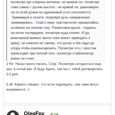
посмотри где элероны вклеены, не кривые ли, посмотри
тоже самое с рулем высоты - не кривой ли, равномерно
ли по всей длине на одинаковый угол отклоняется.
Триммируй в полете, попробуй руль направления
триммировать - Скай к нему чувствителен чрезвычайно,
особенно на полном газу. Развесовка крыла - подвесь
на нитке посередине, посмотри куда клонит. И да,
реактивный момент винта тоже может приводить к
крену, но конечно не такому, что ручку в бок надо до
упора чтобы компенсировать. Посмотри что с хвостом
происходит при полной тяге, посмотри стабилизатор
ровно ли стоит.
2 Kir: Начал много писать. Стер. Посмотрю сегодня все еще
раз, в сотый раз. И буду ждать, как мы с тобой договорились
2-3 дня.
2 all: Кирилл говорит, что если подождать, они сами могут
выпрямится. ;)
OlegFpv
738