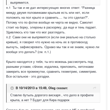
выпрямится.
п.1 Ты так и не дал интересующих многих ответ: "Разница
между двумя половинками крыльев есть или нет, если
положить на пол крыло и сравнить.... ты это сделал?".
Потому что по фотке вообще ни черта не видно. Самолет
стоит на борку, элероны в раскоряку, да еще и тень падает.
Удивляюсь кто там что мог разглядеть.
п.2 Сами они не выпрямятся (если они реально на столько
кривые), я говорил что нужно на ночь их в противоход
выгнуть, зафиксировать. Однако мы так и не знаем, нужно ли
вообще это делать? (см. п.1.)
Крыло находится у тебя, ты его можешь рассмотреть под
разными углами, сблизи, издалека, приложить, ниточками
замерить все промежутки, сравнить геометрию, симметрию.
Все остальное - это догадки.
В 10/14/2013 в 15:49, Oleg сказал:
Ставлю бутыль дорогого вискаря , что дело в профиле
крыла, а нет ? Будет для Кира подарок
Ставлю бутыль дорого вискаря, что дело в НЕ в профиле!