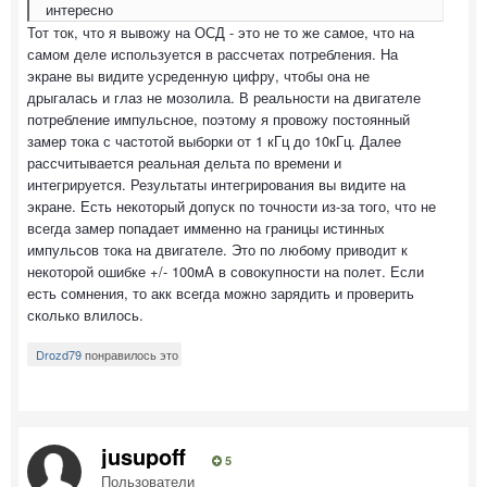
интересно
Тот ток, что я вывожу на ОСД - это не то же самое, что на
самом деле используется в рассчетах потребления. На
экране вы видите усреденную цифру, чтобы она не
дрыгалась и глаз не мозолила. В реальности на двигателе
потребление импульсное, поэтому я провожу постоянный
замер тока с частотой выборки от 1 кГц до 10кГц. Далее
рассчитывается реальная дельта по времени и
интегрируется. Результаты интегрирования вы видите на
экране. Есть некоторый допуск по точности из-за того, что не
всегда замер попадает имменно на границы истинных
импульсов тока на двигателе. Это по любому приводит к
некоторой ошибке +/- 100мА в совокупности на полет. Если
есть сомнения, то акк всегда можно зарядить и проверить
сколько влилось.
Drozd79
понравилось это
jusupoff
5
Пользователи