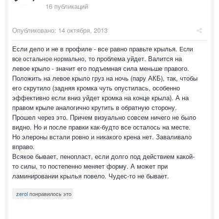
16 публикаций
Опубликовано:
14 октября, 2013
Если дело и не в профиле - все равно правьте крылья.
Если
, то проблема уйдет. Валится на
все остальное нормально
левое крыло - значит его подъемная сила меньше правого.
Положить на левое крыло груз на ночь (пару АКБ), так, чтобы
его скрутило (задняя кромка чуть опустилась, особенно
эффективно если вниз уйдет кромка на конце крыла). А на
правом крыле аналогично крутить в обратную сторону.
Прошел через это. Причем визуально совсем ничего не было
видно. Но и после правки как-будто все осталось на месте.
Но элероны встали ровно и никакого крена нет. Заваливало
вправо.
Всякое бывает, пенопласт, если долго под действием какой-
то силы, то постепенно меняет форму. А может при
ламинировании крылья повело. Чудес-то не бывает.
zerol
понравилось это