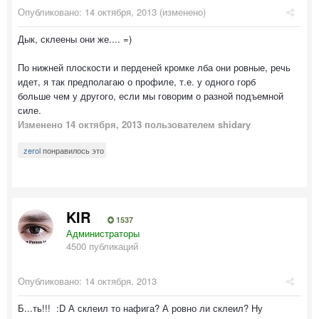
Опубликовано:
14 октября, 2013
(изменено)
Дык, склеены они же.... =)
По нижней плоскости и перденей кромке лба они ровные, речь
идет, я так предполагаю о профиле, т.е. у одного горб
больше чем у другого, если мы говорим о разной подъемной
силе.
Изменено
14 октября, 2013
пользователем shidary
zerol
понравилось это
KIR
1537
Администраторы
4500 публикаций
Опубликовано:
14 октября, 2013
Б...ть!!! :D А склеил то нафига? А ровно ли склеил? Ну