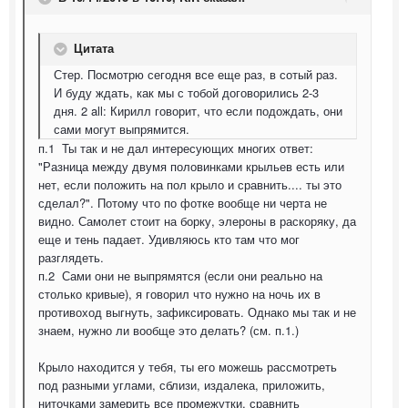
Цитата
Стер. Посмотрю сегодня все еще раз, в сотый раз.
И буду ждать, как мы с тобой договорились 2-3
дня. 2 all: Кирилл говорит, что если подождать, они
сами могут выпрямится.
п.1 Ты так и не дал интересующих многих ответ:
"Разница между двумя половинками крыльев есть или
нет, если положить на пол крыло и сравнить.... ты это
сделал?". Потому что по фотке вообще ни черта не
видно. Самолет стоит на борку, элероны в раскоряку, да
еще и тень падает. Удивляюсь кто там что мог
разглядеть.
п.2 Сами они не выпрямятся (если они реально на
столько кривые), я говорил что нужно на ночь их в
противоход выгнуть, зафиксировать. Однако мы так и не
знаем, нужно ли вообще это делать? (см. п.1.)
Крыло находится у тебя, ты его можешь рассмотреть
под разными углами, сблизи, издалека, приложить,
ниточками замерить все промежутки, сравнить