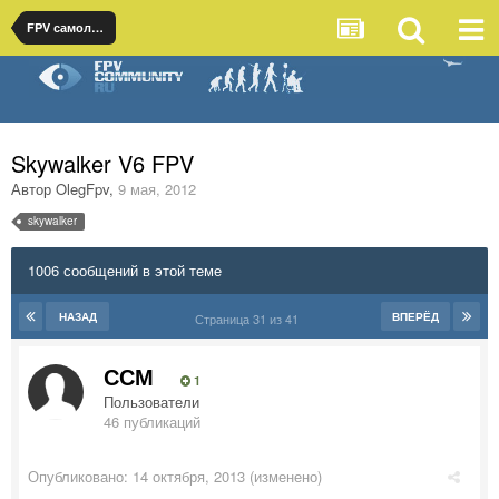
FPV самолеты
Skywalker V6 FPV
Автор
OlegFpv
,
9 мая, 2012
skywalker
1006 сообщений в этой теме
НАЗАД
ВПЕРЁД
Страница 31 из 41
ССМ
1
Пользователи
46 публикаций
Опубликовано:
14 октября, 2013
(изменено)