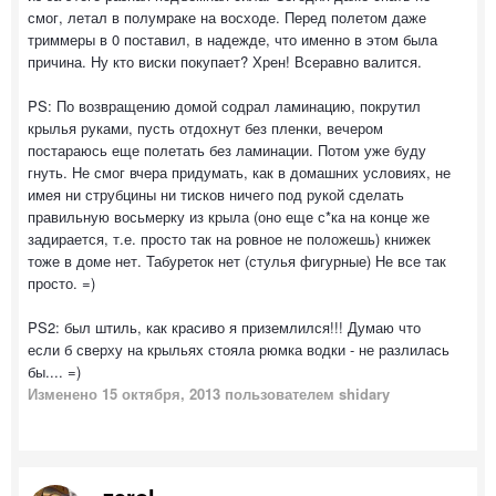
смог, летал в полумраке на восходе. Перед полетом даже
триммеры в 0 поставил, в надежде, что именно в этом была
причина. Ну кто виски покупает? Хрен! Всеравно валится.
PS: По возвращению домой содрал ламинацию, покрутил
крылья руками, пусть отдохнут без пленки, вечером
постараюсь еще полетать без ламинации. Потом уже буду
гнуть. Не смог вчера придумать, как в домашних условиях, не
имея ни струбцины ни тисков ничего под рукой сделать
правильную восьмерку из крыла (оно еще с*ка на конце же
задирается, т.е. просто так на ровное не положешь) книжек
тоже в доме нет. Табуреток нет (стулья фигурные) Не все так
просто. =)
PS2: был штиль, как красиво я приземлился!!! Думаю что
если б сверху на крыльях стояла рюмка водки - не разлилась
бы.... =)
Изменено
15 октября, 2013
пользователем shidary