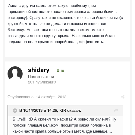
Имел с другим самолетом такую проблему (при
прямолинейном полете после тримировки элероны были в
раскоряку). Сразу так и не скажешь что крылья были кривые(с
круткой), что только не делал и выкосом игрался все
бестолку. Но все таки с опытным человеком вместе
разглядели легкою крутку крыла. Насколько можно было
подмял на поле крыло и попробывал , эффект есть.
shidary
18
Пользователи
201 публикация
Опубликовано:
14 октября, 2013
В 10/14/2013 в 14:26, KIR сказал:
Б...ть!!! :D А склеил то нафига? А ровно ли склеил? Ну
положи плашмя целиком, посмотри какая половина в
какой части крыла больше отрывается, где меньше....