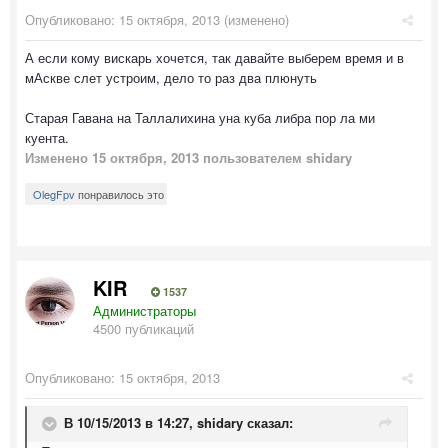
Опубликовано:
15 октября, 2013
(изменено)
А если кому вискарь хочется, так давайте выберем время и в
мАскве слет устроим, дело то раз два плюнуть
Старая Гавана на Таллалихина уна куба либра пор ла ми
куента.
Изменено
15 октября, 2013
пользователем shidary
OlegFpv
понравилось это
KIR
1537
Администраторы
4500 публикаций
Опубликовано:
15 октября, 2013
В 10/15/2013 в 14:27, shidary сказал: