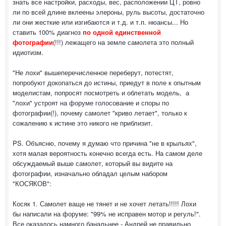
знать все настройки, расходы, вес, расположении ЦТ, ровно
ли по всей длине вклеены элероны, руль высоты, достаточно
ли они жесткие или изгибаются и т.д. и т.п. нюансы... Но
ставить 100% диагноз
по одной единственной
фотографии
(!!!) лежащего на земле самолета это полный
идиотизм.
"Не лохи" вышеперечисленное переберут, потестят,
попробуют докопаться до истины, приедут в поле к опытным
моделистам, попросят посмотреть и облетать модель, а
"лохи" устроят на форуме голосование и споры по
фотографии(!), почему самолет "криво летает", только к
сожалению к истине это никого не приблизит.
PS. Объясню, почему я думаю что причина "не в крыльях",
хотя малая вероятность конечно всегда есть. На самом деле
обсуждаемый выше самолет, который вы видите на
фотографии, изначально обладал целым набором
"КОСЯКОВ":
Косяк 1. Самолет ваще не тянет и не хочет летать!!!!! Лохи
бы написали на форуме: "99% не исправен мотор и регуль!".
Все оказалось намного банальнее - Андрей не правильно