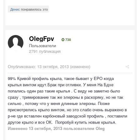
Денис
понравилось это
OlegFpv
738
Пользователи
2791 публикация
Опубликовано:
13 октября, 2013
(изменено)
99% Кривой профиль крыла, такое бывает у EPO когда
крылья винтом идут.Брак при отливки. У меня На Бдхе
попались один раз такие крылья . С виду не заметно было
сразу , тримирование так же элероны в раскоряку, но не так
сильно , потому что у меня длинные элероны. Позже
присмотрелись крыло винтом, но это слабо очень выражено в
р-не где вставлен карбоновый заводской профиль , поставили
другое крыло и все ОК. Попробуй купить новые крылья.
Изменено
13 октября, 2013
пользователем Oleg