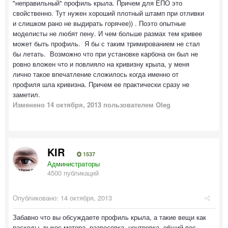
"неправильный" профиль крыла. Причем для ЕПО это
свойственно. Тут нужен хороший плотный штамп при отливки
и слишком рано не выдирать горячее)) . Поэто опытные
моделисты не любят пену. И чем больше размах тем кривее
может быть профиль. Я бы с таким тримированием не стал
бы летать. Возможно что при установке карбона он был не
ровно вложен что и повлияло на кривизну крыла, у меня
лично такое впечатление сложилось когда именно от
профиля шла кривизна. Причем ее практически сразу не
заметил.
Изменено
14 октября, 2013
пользователем Oleg
KIR
1537
Администраторы
4500 публикаций
Опубликовано:
14 октября, 2013
Забавно что вы обсуждаете профиль крыла, а такие вещи как
расходы, выкос мотора, развесовка, центровка, общий вес