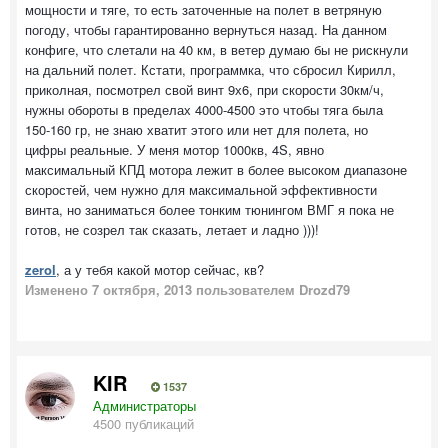
мощности и тяге, то есть заточенные на полет в ветряную
погоду, чтобы гарантированно вернуться назад. На данном
конфиге, что слетали на 40 км, в ветер думаю бы не рискнули
на дальний полет. Кстати, программка, что сбросил Кирилл,
приколная, посмотрел свой винт 9х6, при скорости 30км/ч,
нужны обороты в пределах 4000-4500 это чтобы тяга была
150-160 гр, не знаю хватит этого или нет для полета, но
цифры реальные. У меня мотор 1000кв, 4S, явно
максимальный КПД мотора лежит в более высоком диапазоне
скоростей, чем нужно для максимальной эффективности
винта, но заниматься более тонким тюнингом ВМГ я пока не
готов, не созрел так сказать, летает и ладно )))!
zerol
, а у тебя какой мотор сейчас, кв?
Изменено
7 октября, 2013
пользователем Drozd79
KIR
1537
Администраторы
4500 публикаций