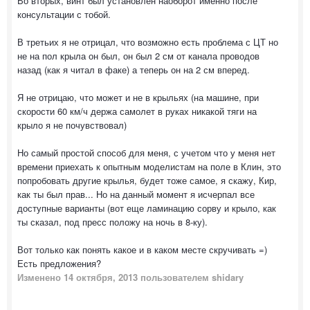
Во вторых, винт был установлен наоборот именно после
консультации с тобой.
В третьих я не отрицал, что возможно есть проблема с ЦТ но
не на пол крыла он был, он был 2 см от канала проводов
назад (как я читал в факе) а теперь он на 2 см вперед.
Я не отрицаю, что может и не в крыльях (на машине, при
скорости 60 км/ч держа самолет в руках никакой тяги на
крыло я не почувствовал)
Но самый простой способ для меня, с учетом что у меня нет
времени приехать к опытным моделистам на поле в Клин, это
попробовать другие крылья, будет тоже самое, я скажу, Кир,
как ты был прав... Но на данный момент я исчерпал все
доступные варианты (вот еще ламинацию сорву и крыло, как
ты сказал, под пресс положу на ночь в 8-ку).
Вот только как понять какое и в каком месте скручивать =)
Есть предложения?
Изменено
14 октября, 2013
пользователем shidary