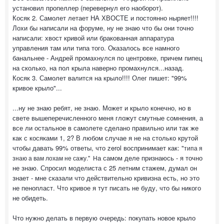
установил пропеллер (перевернул его наоборот).
Косяк 2. Самолет летает НА ХВОСТЕ и постоянно ныряет!!!!
Лохи бы написали на форуме, ну не знаю что бы они точно
написали: хвост кривой или бракованная аппаратура
управления там или типа того. Оказалось все намного
банальнее - Андрей промахнулся по центровке, причем пипец
на сколько, на пол крыла наверно промахнулся...назад.
Косяк 3. Самолет валится на крыло!!!! Олег пишет: "99%
кривое крыло"...
...ну не знаю ребят, не знаю. Может и крыло конечно, но в
свете вышеперечисленного меня гложут смутные сомнения, а
все ли остальное в самолете сделано правильно или так же
как с косяками 1, 2? В любом случае я не на столько крутой
чтобы давать 99% ответы, что zerol воспринимает как: "
типа я
а самом деле признаюсь - я точно
знаю а вам лохам не сажу." Н
не знаю. Спросил моделиста с 25 летним стажем, думал он
знает - мне сказали что действительно кривизна есть, но это
не пенопласт. Что кривое я тут писать не буду, что бы никого
не обидеть.
Что нужно делать в первую очередь: покупать новое крыло