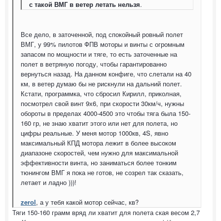
с такой ВМГ в ветер летать нельзя
.
Все дело, в заточенной, под спокойный ровный полет
ВМГ, у 99% пилотов ФПВ моторы и винты с огромным
запасом по мощности и тяге, то есть заточенные на
полет в ветряную погоду, чтобы гарантированно
вернуться назад. На данном конфиге, что слетали на 40
км, в ветер думаю бы не рискнули на дальний полет.
Кстати, программка, что сбросил Кирилл, приколная,
посмотрел свой винт 9х6, при скорости 30км/ч, нужны
обороты в пределах 4000-4500 это чтобы тяга была 150-
160 гр, не знаю хватит этого или нет для полета, но
цифры реальные. У меня мотор 1000кв, 4S, явно
максимальный КПД мотора лежит в более высоком
диапазоне скоростей, чем нужно для максимальной
эффективности винта, но заниматься более тонким
тюнингом ВМГ я пока не готов, не созрел так сказать,
летает и ладно )))!
zerol
, а у тебя какой мотор сейчас, кв?
Тяги 150-160 грамм вряд ли хватит для полета ская весом 2,7