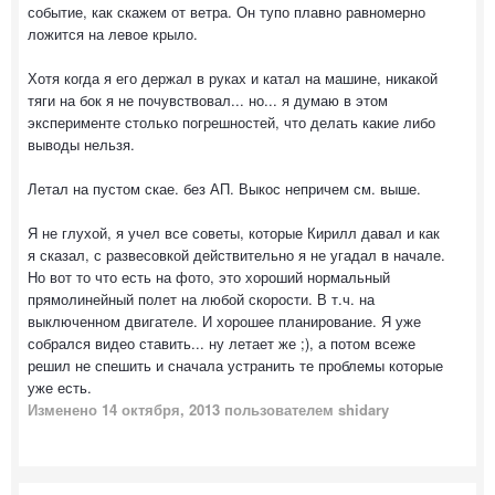
событие, как скажем от ветра. Он тупо плавно равномерно
ложится на левое крыло.
Хотя когда я его держал в руках и катал на машине, никакой
тяги на бок я не почувствовал... но... я думаю в этом
эксперименте столько погрешностей, что делать какие либо
выводы нельзя.
Летал на пустом скае. без АП. Выкос непричем см. выше.
Я не глухой, я учел все советы, которые Кирилл давал и как
я сказал, с развесовкой действительно я не угадал в начале.
Но вот то что есть на фото, это хороший нормальный
прямолинейный полет на любой скорости. В т.ч. на
выключенном двигателе. И хорошее планирование. Я уже
собрался видео ставить... ну летает же ;), а потом всеже
решил не спешить и сначала устранить те проблемы которые
уже есть.
Изменено
14 октября, 2013
пользователем shidary