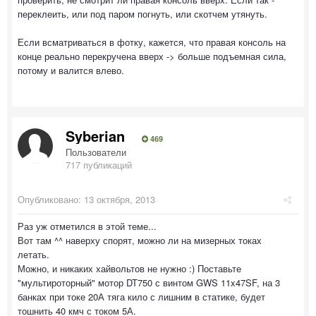
переклеить, или под паром погнуть, или скотчем утянуть.
Если всматриваться в фотку, кажется, что правая консоль на
конце реально перекручена вверх -> больше подъемная сила,
потому и валится влево.
Syberian
469
Пользователи
717 публикаций
Опубликовано:
13 октября, 2013
Раз уж отметился в этой теме...
Вот там ^^ наверху спорят, можно ли на мизерных токах
летать.
Можно, и никаких хайвольтов не нужно :) Поставьте
"мультироторный" мотор DT750 с винтом GWS 11x47SF, на 3
банках при токе 20А тяга кило с лишним в статике, будет
тошнить 40 кмч с током 5А.