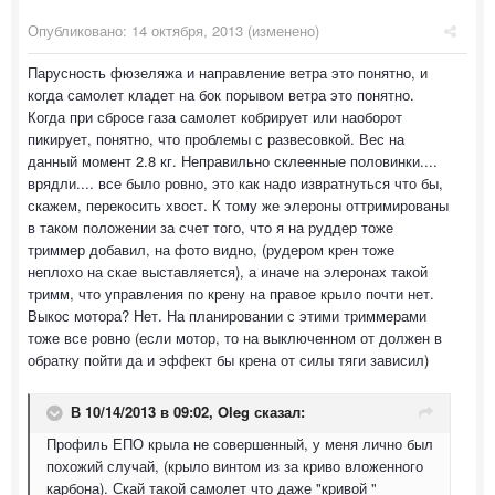
Опубликовано:
14 октября, 2013
(изменено)
Парусность фюзеляжа и направление ветра это понятно, и
когда самолет кладет на бок порывом ветра это понятно.
Когда при сбросе газа самолет кобрирует или наоборот
пикирует, понятно, что проблемы с развесовкой. Вес на
данный момент 2.8 кг. Неправильно склеенные половинки....
врядли.... все было ровно, это как надо извратнуться что бы,
скажем, перекосить хвост. К тому же элероны оттримированы
в таком положении за счет того, что я на руддер тоже
триммер добавил, на фото видно, (рудером крен тоже
неплохо на скае выставляется), а иначе на элеронах такой
тримм, что управления по крену на правое крыло почти нет.
Выкос мотора? Нет. На планировании с этими триммерами
тоже все ровно (если мотор, то на выключенном от должен в
обратку пойти да и эффект бы крена от силы тяги зависил)
В 10/14/2013 в 09:02, Oleg сказал:
Профиль ЕПО крыла не совершенный, у меня лично был
похожий случай, (крыло винтом из за криво вложенного
карбона). Скай такой самолет что даже "кривой "