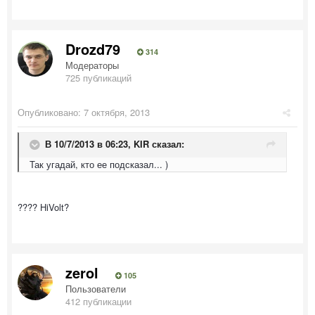
Drozd79
314
Модераторы
725 публикаций
Опубликовано:
7 октября, 2013
В 10/7/2013 в 06:23, KIR сказал:
Так угадай, кто ее подсказал... )
???? HiVolt?
zerol
105
Пользователи
412 публикации