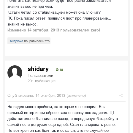
полетать как планер если будет все равно заваливаться
значит выкос не при чем.
Кстати летал со стабилизацией может она глючит?
ПС Пока писал ответ, появился пост про планирование...
значит не выкос.
Изменено
14 октября, 2013
пользователем zerol
Андрюха
понравилось это
shidary
18
Пользователи
201 публикация
Опубликовано:
14 октября, 2013
(изменено)
На видео много проблем, за которые я не спорил. Был
сильный ветер и при сбросе газа он сразу нос задирал. ЦТ
действительно был сильно назад, я передвинул батарейку в
самый нос и догрузил еще одной. Стал планировать ровно.
Но вот крен он как был так и остался, это не случайное