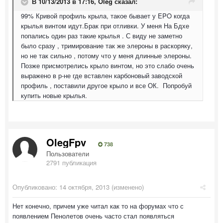
В 10/13/2013 в 17:16, Oleg сказал:
99% Кривой профиль крыла, такое бывает у EPO когда
крылья винтом идут.Брак при отливки. У меня На Бдхе
попались один раз такие крылья . С виду не заметно
было сразу , тримирование так же элероны в раскоряку,
но не так сильно , потому что у меня длинные элероны.
Позже присмотрелись крыло винтом, но это слабо очень
выражено в р-не где вставлен карбоновый заводской
профиль , поставили другое крыло и все ОК. Попробуй
купить новые крылья.
OlegFpv
738
Пользователи
2791 публикация
Опубликовано:
14 октября, 2013
(изменено)
Нет конечно, причем уже читал как то на форумах что с
появлением Пенолетов очень часто стал появляться