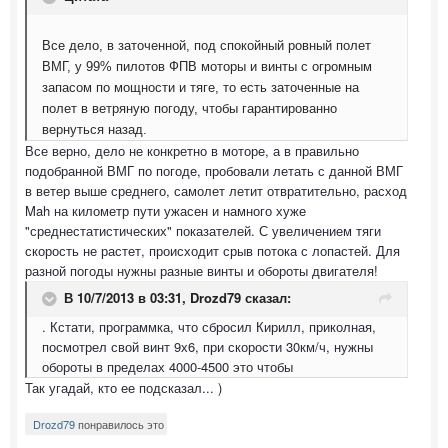
Все дело, в заточенной, под спокойный ровный полет
ВМГ, у 99% пилотов ФПВ моторы и винты с огромным
запасом по мощности и тяге, то есть заточенные на
полет в ветряную погоду, чтобы гарантированно
вернуться назад.
Все верно, дело не конкретно в моторе, а в правильно
подобранной ВМГ по погоде, пробовали летать с данной ВМГ
в ветер выше среднего, самолет летит отвратительно, расход
Mah на километр пути ужасен и намного хуже
"среднестатистических" показателей. С увеличением тяги
скорость не растет, происходит срыв потока с лопастей. Для
разной погоды нужны разные винты и обороты двигателя!
В 10/7/2013 в 03:31, Drozd79 сказал:
. Кстати, программка, что сбросил Кирилл, приколная,
посмотрел свой винт 9х6, при скорости 30км/ч, нужны
обороты в пределах 4000-4500 это чтобы
Так угадай, кто ее подсказал... )
Drozd79
понравилось это