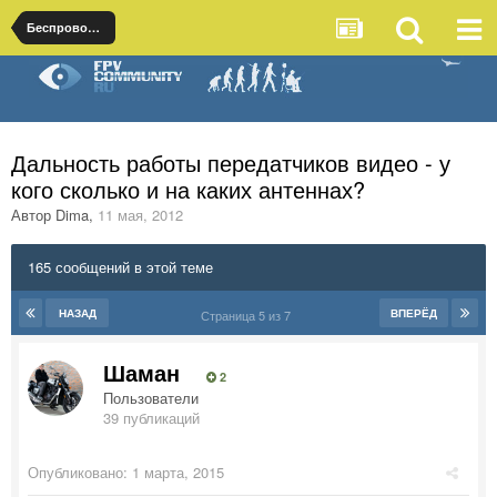
Беспроводные технологии передачи видео
Дальность работы передатчиков видео - у
кого сколько и на каких антеннах?
Автор
Dima
,
11 мая, 2012
165 сообщений в этой теме
НАЗАД
ВПЕРЁД
Страница 5 из 7
Шаман
2
Пользователи
39 публикаций
Опубликовано:
1 марта, 2015