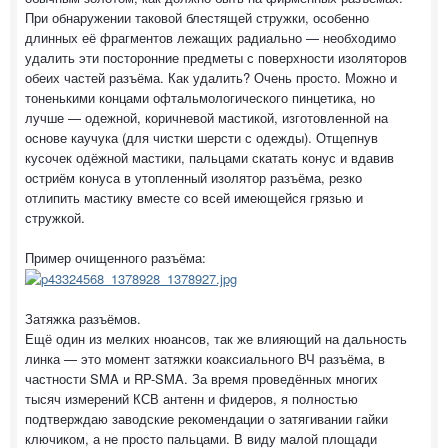
При обнаружении таковой блестящей стружки, особенно
длинных её фрагментов лежащих радиально — необходимо
удалить эти посторонние предметы с поверхности изоляторов
обеих частей разъёма. Как удалить? Очень просто. Можно и
тоненькими концами офтальмологического пинцетика, но
лучше — одежной, коричневой мастикой, изготовленной на
основе каучука (для чистки шерсти с одежды). Отщепнув
кусочек одёжной мастики, пальцами скатать конус и вдавив
остриём конуса в утопленный изолятор разъёма, резко
отлипить мастику вместе со всей имеющейся грязью и
стружкой.
Пример очищенного разъёма:
Затяжка разъёмов.
Ещё один из мелких нюансов, так же влияющий на дальность
линка — это момент затяжки коаксиального ВЧ разъёма, в
частности SMA и RP-SMA. За время проведённых многих
тысяч измерений КСВ антенн и фидеров, я полностью
подтверждаю заводские рекомендации о затягивании гайки
ключиком, а не просто пальцами. В виду малой площади