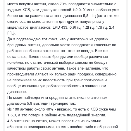
места покупки антенн, около 70% попадаются значительно с
худшим КСВ, чем даже уже плохой 1:2,0. У меня собрано уже
более сотни различных антенн диапазона 5,8 ГГц (хотя так же
скопилось не мало антенн и для других популярных у
моделистов диапазонов: LPD 433, 0,9Ггц, 1,2Ггц, 1,3Ггц, 2,4
ГГц).
Да я подтверждаю тот факт, что у некоторых из дорогих
брендовых антенн, довольно часто попадаются классные по
работоспособности антеннки, но тоже не всегда. Все же
остальные, более новые бренды или вообще различные
нонеймы, по статистической выборке совсем не блещут
качеством работы своих антенн. Такое впечатление, что
производители ляпают их только ради продажи, совершенно
не переживая за их целостность при транспортировке и
вообще изначальную работоспособность в заявленном
диапазоне.
По моим наблюдениям средняя статистика по антеннам
диапазона 5,8 выглядит примерно так:
Из 100 антенн: около 40% - никаких, то есть с КСВ хуже чем
1:5,0, а это потери в районе 45% подведённой энергии.
4-5 антеннок на сотню, может попасться изначально
абсолютно неисправными, то есть вообще либо с оборванной