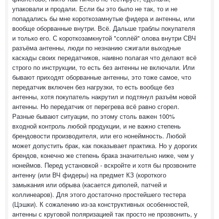
упаковали и продали. Если бы это было не так, то и не
попадались бы мне короткозамнутые фидера и антенны, или
вообще оборванные внутри. Всё. Дальше траблы покупателя
и только его. С короткозамкнутой "соплёй" олова внутри СВЧ
разъёма антенны, люди по незнанию сжигали выходные
каскады своих передатчиков, наивно полагая что делают всё
строго по инструкции, то есть без антенны не включали. Или
бывают приходят оборванные антенны, это тоже самое, что
передатчик включен без нагрузки, то есть вообще без
антенны, хотя покупатель накрутил и подтянул разъём новой
антенны. Но передатчик от перегрева всё равно сгорел.
Разные бывают ситуации, по этому столь важен 100%
входной контроль любой продукции, и не важно степень
брендовости производителя, или его нонеймность. Любой
может допустить брак, как показывает практика. Но у дорогих
брендов, конечно же степень брака значительно ниже, чем у
нонеймов. Перед установкой - вскройте и хотя бы прозвоните
антенну (или ВЧ фидеры) на предмет КЗ (короткого
замыкания или обрыва (касается диполей, патчей и
коллинеаров). Для этого достаточно простейшего тестера
(Цэшки). К сожалению из-за конструктивных особенностей,
антенны с круговой поляризацией так просто не прозвонить, у