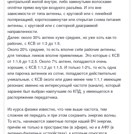
центральной жилой внутри, либо замкнутыми волосками
оплётки прямо внутри входного разъёма. И это вне
зависимости от типа антенны, с круговой или с линейной
поляризацией, короткозамкнутая или открытая схема питания
антенны, с круговой или с секторной диаграммой
направленности.
Далее: около 30% антенн хуже средних, но уже хоть как-то
рабочих, с КСВ от 1:3 до 1:5.
Около 20% средние, то есть вполне себе рабочие антенны,
для типовых линков вполне приемлемые. Это которые с КСВ
от 1:1,6 до 1:2,5. Около 7% антенн, попадаются очень
хорошие, с КСВ 1:1,2 до 1:1,5. И только 1-2%, то есть одна
или парочка антеннок из сотни, попадаются действительно
уникальные, с КСВ около или даже менее чем 1:1,1 имеющие
резонанс именно на интересующей частоте (канале), который
заранее был выбран наилучшим по КПД, у имеющегося в
распоряжении передатчика.
Из курса физики известно, что чем выше частота, тем
сложнее её передать и при этом сохранить энергию волны.
То есть, начинаются заметные потери нашей ВЧ энергии,
причём не только в пространстве (в эфире), но и в АФУ (в
антенно-фидерных устройствах), к которым относятся