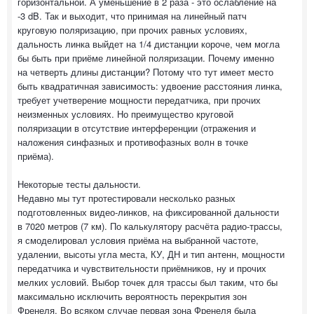
горизонтальной. А уменьшение в 2 раза - это ослабление на
-3 dB. Так и выходит, что принимая на линейный патч
круговую поляризацию, при прочих равных условиях,
дальность линка выйдет на 1/4 дистанции короче, чем могла
бы быть при приёме линейной поляризации. Почему именно
на четверть длины дистанции? Потому что тут имеет место
быть квадратичная зависимость: удвоение расстояния линка,
требует учетверение мощности передатчика, при прочих
неизменных условиях. Но преимущество круговой
поляризации в отсутствие интерференции (отражения и
наложения синфазных и противофазных волн в точке
приёма).
Некоторые тесты дальности.
Недавно мы тут протестировали несколько разных
подготовленных видео-линков, на фиксированной дальности
в 7020 метров (7 км). По калькулятору расчёта радио-трассы,
я смоделировал условия приёма на выбранной частоте,
удалении, высоты угла места, КУ, ДН и тип антенн, мощности
передатчика и чувствительности приёмников, ну и прочих
мелких условий. Выбор точек для трассы был таким, что бы
максимально исключить вероятность перекрытия зон
Френеля. Во всяком случае первая зона Френеля была