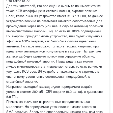
Что такое КСВ:
Для тех читателей, кто все ещё не очень-то понимает что же
такое КСВ (коэффициент стоячей волны), вкратце поясню:
Если, какое-либо ВЧ устройство имеет КСВ 1:1,000, то данное
устройство вообще не оказывает никакого сопротивления для
прохождения через него (или неё, в случае антенны) полезной
высокочастотной энергии (ВЧ). То есть из 100% подведённой
ВЧ энергии, пройдёт сквозь устройство, или будет излучено в
эфир все 100% энергии, как было бы в случае идеальной
антенны. Но такое возможно только в теории, например при
идеальном анизотропном излучателе в вакууме. На практике
же, всегда будут какие-то потери или отражение обратно,
подведённой полезной энергии. Наша задача как можно
лучше минимизировать эти вредные потери, то есть всячески
улучшать КСВ всех ВЧ устройств, максимально стремясь к
численному увеличению соотношения подведённой, к
отражённой энергии.
Например, выходной каскад видео-передатчика выдаёт
условно скажем 200 мВт СВЧ энергии (0,2 ватта), в диапазоне
5,8 ГГц.
Примем за 100% эти выработанные передатчиком 200
милливатт. На передатчике установлена "мама" какого-то
SMA разъёма. Здесь под определением «какого-то», нам пока