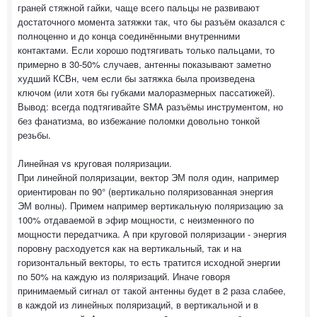
граней стяжной гайки, чаще всего пальцы не развивают
достаточного момента затяжки так, что бы разъём оказался с
полноценно и до конца соединёнными внутренними
контактами. Если хорошо подтягивать только пальцами, то
примерно в 30-50% случаев, антенны показывают заметно
худший КСВн, чем если бы затяжка была произведена
ключом (или хотя бы губками малоразмерных пассатижей).
Вывод: всегда подтягивайте SMA разъёмы инструментом, но
без фанатизма, во избежание поломки довольно тонкой
резьбы.
Линейная vs круговая поляризации.
При линейной поляризации, вектор ЭМ поля один, например
ориентирован по 90° (вертикально поляризованная энергия
ЭМ волны). Примем например вертикальную поляризацию за
100% отдаваемой в эфир мощности, с неизменного по
мощности передатчика. А при круговой поляризации - энергия
поровну расходуется как на вертикальный, так и на
горизонтальный векторы, то есть тратится исходной энергии
по 50% на каждую из поляризаций. Иначе говоря
принимаемый сигнал от такой антенны будет в 2 раза слабее,
в каждой из линейных поляризаций, в вертикальной и в