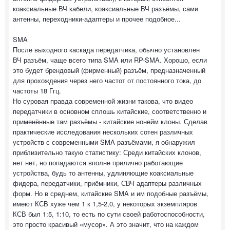
коаксиальные ВЧ кабели, коаксиальные ВЧ разъёмы, сами
антенны, переходники-адаптеры и прочее подобное...
SMA
После выходного каскада передатчика, обычно установлен
ВЧ разъём, чаще всего типа SMA или RP-SMA. Хорошо, если
это будет брендовый (фирменный) разъём, предназначенный
для прохождения через него частот от постоянного тока, до
частоты 18 Ггц.
Но суровая правда современной жизни такова, что видео
передатчики в основном сплошь китайские, соответственно и
применённые там разъёмы - китайские нонейм клоны. Сделав
практические исследования нескольких сотен различных
устройств с современными SMA разъёмами, я обнаружил
приблизительно такую статистику: Среди китайских клонов,
нет нет, но попадаются вполне прилично работающие
устройства, будь то антенны, удлиняющие коаксиальные
фидера, передатчики, приёмники, СВЧ адаптеры различных
форм. Но в среднем, китайские SMA и им подобные разъёмы,
имеют КСВ хуже чем 1 к 1,5-2,0, у некоторых экземпляров
КСВ был 1:5, 1:10, то есть по сути своей работоспособности,
это просто красивый «мусор». А это значит, что на каждом