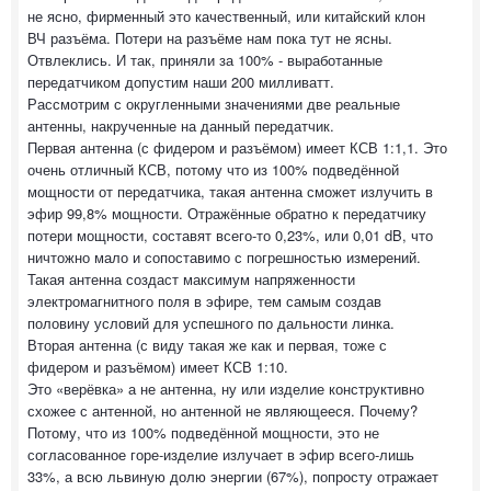
не ясно, фирменный это качественный, или китайский клон
ВЧ разъёма. Потери на разъёме нам пока тут не ясны.
Отвлеклись. И так, приняли за 100% - выработанные
передатчиком допустим наши 200 милливатт.
Рассмотрим с округленными значениями две реальные
антенны, накрученные на данный передатчик.
Первая антенна (с фидером и разъёмом) имеет КСВ 1:1,1. Это
очень отличный КСВ, потому что из 100% подведённой
мощности от передатчика, такая антенна сможет излучить в
эфир 99,8% мощности. Отражённые обратно к передатчику
потери мощности, составят всего-то 0,23%, или 0,01 dB, что
ничтожно мало и сопоставимо с погрешностью измерений.
Такая антенна создаст максимум напряженности
электромагнитного поля в эфире, тем самым создав
половину условий для успешного по дальности линка.
Вторая антенна (с виду такая же как и первая, тоже с
фидером и разъёмом) имеет КСВ 1:10.
Это «верёвка» а не антенна, ну или изделие конструктивно
схожее с антенной, но антенной не являющееся. Почему?
Потому, что из 100% подведённой мощности, это не
согласованное горе-изделие излучает в эфир всего-лишь
33%, а всю львиную долю энергии (67%), попросту отражает