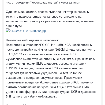
них от рождения "короткозамкнутая" схема запитки.
Один из моих столов, просто вывалил некоторые образцы
того, что нашлось рядом, остальное установлено на
коптерах, мониторах и уже разошлось по клиентам, а многое
ещё в пути.
Некоторые наблюдения и измерения:
Патч антенна ImmersionRC CPLH 13 dBi. КСВн этой антенны
после донастройки на 4-м канале (5650Мгц) удалось получить
= 1:1,10163 - это очень хороший показатель КСВ.
Суммарное КСВн этой же антенны, с лучшим выбранным из 5-
и штук удлиняющим SMA фидером, возросло и стало =
1,23015. Как видно, суммарный КСВ антенны вместе с
фидером тут несколько ухудшился, но тем не менее
сохранился в пределах разумных норм. Практически
применимым пределом более-менее хорошего КСВ, принято
считать соотношение не хуже, чем 1:1,4. Остальные SMA
удлиняющие фидеры имели гораздо худший КСВ в диапазоне
5,8Ггц, по этому были отбракованы.