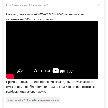
Опубликовано:
18 марта, 2015
На квадрике стоит AOMWAY 5.8G 1000mw на штатных
антеннах на 4000метров улетал.
Пробовал ставить клевера от боскам, дальше 2500 метров
жуткие помехи. Для себя сделал вывод что не все штатные
колбаски одинаково плохи.
Анатоолий
и
Chipmaster
понравилось это