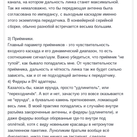
канала, на котором дальность линка станет максимальной.
Так же немаловажно, что бы передающая антенна была
согласована по импедансу, с выходным каскадом именно
этого экземпляра передатчика. В конвейерной серийной
сборке, обычно разнобой встречается весьма большим.
3) Приёмники.
Главный параметр приёмников - это чувствительность
входного каскада и его динамический диапазон, то есть
соотношение сигнал/шум. Важно убедиться, что приёмник "не
тупой", как бывало попадались мне. От чувствительности
приёмника, дальность и чёткость линка так же будет сильно
зависеть, как и от не подходящей антенны к передатчику.
4) Фидеры и ВЧ адаптеры.
Казалось-бы, какая ерунда, просто "удлинитель", или
"переходничёк". А вот и нет, зачастую это вовсе оказывается
не "ерунда", а буквально камень преткновения, ломающий
весь линк. В моей практике попадались и случайно внутри
разъёма закороченные антенны, и фидеры (удлинители), и
даже фидеры вообще оборванные где-то внутри под
оплёткой, хотя с виду новенькие красавцы в нетронутом
заклеенном пакетике. Луноликим братьям вообще всё
фиолетово, никто там ничего не тестирует, сделали,