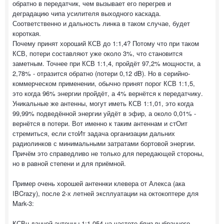
обратно в передатчик, чем вызывает его перегрев и
деградацию чипа усилителя выходного каскада.
Соответственно и дальность линка в таком случае, будет
короткая.
Почему принят хороший КСВ до 1:1,4? Потому что при таком
КСВ, потери составляют уже около 3%, что становится
заметным. Точнее при КСВ 1:1,4, пройдёт 97,2% мощности, а
2,78% - отразится обратно (потери 0,12 dB). Но в серийно-
коммерческом применении, обычно принят порог КСВ 1:1,5,
это когда 96% энергии пройдёт, а 4% вернётся к передатчику.
Уникальные же антенны, могут иметь КСВ 1:1,01, это когда
99,99% подведённой энергии уйдёт в эфир, а около 0,01% -
вернётся в потери. Вот именно к таким антеннам и стОит
стремиться, если стоИт задача организации дальних
радиолинков с минимальными затратами бортовой энергии.
Причём это справедливо не только для передающей стороны,
но в равной степени и для приёмной.
Пример очень хорошей антеннки клевера от Алекса (ака
IBCrazy), после 2-х летней эксплуатации на октокоптере для
Mark-3:
КСВн данной антенны 1:1,054 на частоте близ выбранного