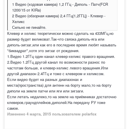
1 Видео (ходовая камера) 1,2 ГГц - Диполь - Патч(FCR
1200/15 от KIRa)
2 Видео (обзорная камера) 2,4 ГГц(1,2ГГЦ) - Клевер -
Хеликс
Сильно не пинайте.
Клевер и хеликс теоретически можно сделать на 433МГц,но
размер будет великоват.Так-что связка диполь-яга или
диполь-зигзаг,или как его в последнее время любят называть
"биквадрат",хотя это зигзаг от рождения.
1.Видео 1.2ГГц один канал клевер-хеликс правого вращения.
2.Видео 1.2ГГц другой канал по возможности разнос по
частотам больше, и клевер-хеликс левого вращения.Или
другой диапазон 2.4ГГц и тоже с клевером и хеликсом.
Если видео будет на разных диапазонах и
места(пространства) для антенн на борту мало,то на борту
диполи на земле патчи или яги или зигзаги.
Если летать недалеко,то на земле на приёмниках достаточно
клеверов,граундплейнов,диполей.На передачу РУ тоже
самое.
Изменено
4 марта, 2015
пользователем polarfox