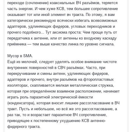
переходе (сочленении) коаксиальных ВЧ разъёмов, теряется
часть энергии. И чем хуже КСВ, тем большее сопротивление
оказывает тот или иной элемент вч тракта. По этому, я вам
категорически рекомендую всячески избегать всевозможных
адаптеров, удлиняющих фидеров, угловых переходников и
прочего подобного... Тут аксиома проста: Чем проще путь от
передатчика к антенне, или от антенны ко входному каскаду
приёмника — тем выше качество линка по уровню сигнала.
Мусор в SMA.
Ещё из мелочей, следует уделять особое внимание чистоте
внутренних поверхностей в СВЧ разъёмах. Часто, при
перекручивании и смены антенн, удлиняющих фидеров,
адаптеров и прочего, внутри разъёмов на фторопластовых
изоляторах, скапливается мелкая металлическая стружка,
которая при определённом взаимном расположении, начинает
играть роль паразитной электрической ёмкости
(конденсатора), которая вносит лишнее рассогласование в ВЧ
тракт. Пусть и небольшое, но всё же это рассогласование, а
раз так, то и возрастает паразитное ВЧ сопротивление,
приводящее к постепенному ухудшению КСВ антенно-
фидерного тракта.