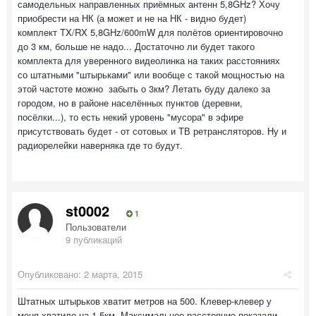
самодельных направленных приёмных антенн 5,8GHz? Хочу
приобрести на НК (а может и не на НК - видно будет)
комплект TX/RX 5,8GHz/600mW для полётов ориентировочно
до 3 км, больше не надо... Достаточно ли будет такого
комплекта для уверенного видеолинка на таких расстояниях
со штатными "штырьками" или вообще с такой мощностью на
этой частоте можно забыть о 3км? Летать буду далеко за
городом, но в районе населённых пунктов (деревни,
посёлки...), то есть некий уровень "мусора" в эфире
присутствовать будет - от сотовых и ТВ ретрансляторов. Ну и
радиорелейки наверняка где то будут.
st0002
1
Пользователи
9 публикаций
Опубликовано:
2 марта, 2015
Штатных штырьков хватит метров на 500. Клевер-клевер у
меня хватило на 1.5км. Максимальное расстояние показали