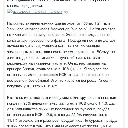
канала передатчика.
Например антенны нижних диапазонов, от 433 до 1,2 Ггц, в
Харькове изготавливает Александр (ака baliv). Найти его стор
на иБее легко по нику natalgarka. Это не реклама, а просто
констатация проверенного факта. Правда он почти не делает
антенн на 2,4 и 5,8, только ниже. Так вот, по реально
замеренным тестам, они ничем не хуже антенн от IBCrazy, но
заметно дешевле. Такие же штучно-чёткие, с острым
резонансом на указанной частоте. Он их настраивает на
приборе Anritsu, стоимостью в USA $15,5К. Я покупал его
антенны на иБее, и проверял КСВ, оказалось очень точно,
всё ровно и без обмана! Это что касается вопроса, -"а если
покупать у IBCrazy из USA?".
Кто-то скажет, мол нам и не нужны такие крутые антенны, нам
пойдёт и 95% передачи энергии, то есть КСВ около 1:1,6. Да,
для большинства обычных полетушек вокруг себя, пойдёт
антенна даже с КСВ 1:2,0, это когда 88,9% излучается, а
11,1% отражается в разогрев передатчика. Но суровая правда
жизни состоит в том, что в независимости от поставщика и