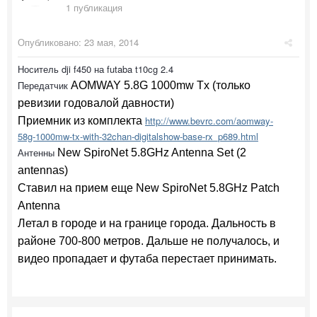
1 публикация
Опубликовано:
23 мая, 2014
Носитель dji f450 на futaba t10cg 2.4
Передатчик
AOMWAY 5.8G 1000mw Tx (только
ревизии годовалой давности)
http://www.bevrc.com/aomway-
Приемник из комплекта
58g-1000mw-tx-with-32chan-digitalshow-base-rx_p689.html
Антенны
New SpiroNet 5.8GHz Antenna Set (2
antennas)
Ставил на прием еще
New SpiroNet 5.8GHz Patch
Antenna
Летал в городе и на границе города. Дальность в
районе 700-800 метров. Дальше не получалось, и
видео пропадает и футаба перестает принимать.