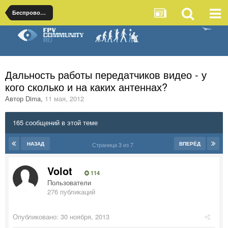
Беспроводные технологии передачи видео
Дальность работы передатчиков видео - у
кого сколько и на каких антеннах?
Автор
Dima
,
11 мая, 2012
165 сообщений в этой теме
НАЗАД
ВПЕРЁД
Страница 3 из 7
Volot
114
Пользователи
276 публикаций
Опубликовано:
30 ноября, 2013