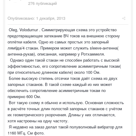
276 публикаций
Опубликовано:
1 декабря, 2013
Oleg, Volodumur . Симметрирующая схема это устройство
предотвращающее затекание ВЧ токов на внешнюю сторону
оплётки кабеля. Одно из самых простых это запорный
лямбда/4 стакан. Примером может служить sleeve-антенна(
антенна-рукав), описанная, например у Ротхаммеля.
Однако один такой стакан не способен работать с высокой
эффективностью, его сопротивление асимметричным токам(
при относительно длинном кабеле) около 100 Ом.
Более высокую степень отсечки токов даёт схема из двух
запорных стаканов. В такой схеме каждый из них может
обеспечить сопротивление асимметричным токам по
примерно 600 Ом.
Вот такую схему я обычно и использую. Основная сложность
в расчёте точных длин полостей запорных стаканов с учётом
их геометрического укорочения. Длины у них отличаются,
хотя настроены на одну частоту.
Я недавно на заказ делал такой полуволновый вибратор для
1160 МГц. См фото.