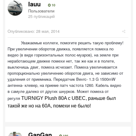
lauu
10
Пользователи
25 публикаций
Опубликовано:
28 мая, 2014
Уважаемые коллеги, помогите решить такую проблему!
При увеличении оборотов движка, появляется помеха по
видео (в виде горизонтальных полос-муаров), на земле при
неработающем движке помехи нет, так же как и в полете,
выключишь двиг, помеха исчезает. Помеха увеличивается
пропорционально увеличению оборотов двига, не зависимо от
удаления от приемника. Передатчик Bevrc- 1.3 G 1500mW
антенна- клевер, на приеме патч частота 1260. Кабель видео
в самуле далеко от других шнурков. Может помеха от
регуля
TURNIGY Plush 80A с UBEC, раньше был
такой же но на 60А, помехи не было!
GanGan
186