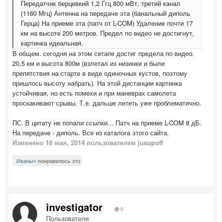
Передатчик берцевкий 1,2 Ггц 800 мВт, третий канал
(1160 Мгц) Антенна на передаче эта (банальный диполь
Герца) На приеме эта (патч от L-COM) Удаление почти 17
км на высоте 200 метров. Предел по видео не достигнут,
картинка идеальная.
В общем. сегодня на этом сетапе достиг предела по видео.
20,5 км и высота 800м (взлетал из низинки и были
препятствия на старте в виде одиночных кустов, поэтому
пришлось высоту набрать). На этой дистанции картинка
устойчивая, но есть помехи и при маневрах самолета
проскакивают срывы. Т.е. дальше лететь уже проблематично.
ПС. В цитату не попали ссылки... Патч на приеме L-COM 8 дБ.
На передаче - диполь. Все из каталога этого сайта.
Изменено
16 мая, 2014
пользователем jusupoff
Иваныч
понравилось это
investigator
0
Пользователи