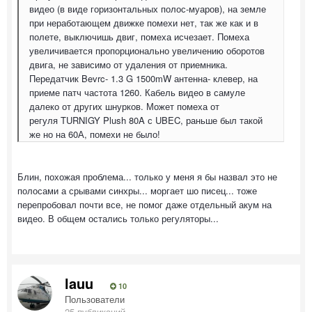
видео (в виде горизонтальных полос-муаров), на земле
при неработающем движке помехи нет, так же как и в
полете, выключишь двиг, помеха исчезает. Помеха
увеличивается пропорционально увеличению оборотов
двига, не зависимо от удаления от приемника.
Передатчик Bevrc- 1.3 G 1500mW антенна- клевер, на
приеме патч частота 1260. Кабель видео в самуле
далеко от других шнурков. Может помеха от
регуля TURNIGY Plush 80A с UBEC, раньше был такой
же но на 60А, помехи не было!
Блин, похожая проблема... только у меня я бы назвал это не
полосами а срывами синхры... моргает шо писец... тоже
перепробовал почти все, не помог даже отдельный акум на
видео. В общем остались только регуляторы...
lauu
10
Пользователи
25 публикаций