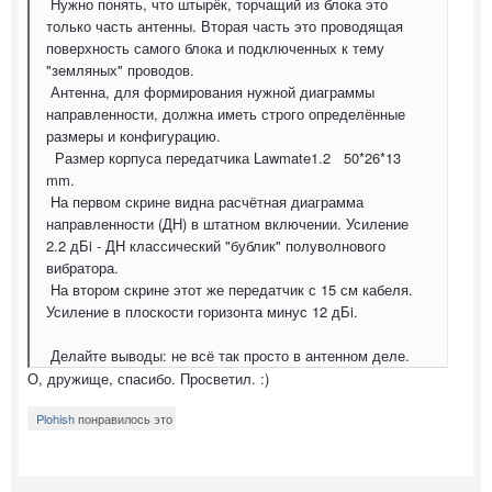
Нужно понять, что штырёк, торчащий из блока это
только часть антенны. Вторая часть это проводящая
поверхность самого блока и подключенных к тему
"земляных" проводов.
Антенна, для формирования нужной диаграммы
направленности, должна иметь строго определённые
размеры и конфигурацию.
Размер корпуса передатчика Lawmate1.2 50*26*13
mm.
На первом скрине видна расчётная диаграмма
направленности (ДН) в штатном включении. Усиление
2.2 дБi - ДН классический "бублик" полуволнового
вибратора.
На втором скрине этот же передатчик с 15 см кабеля.
Усиление в плоскости горизонта минус 12 дБi.
Делайте выводы: не всё так просто в антенном деле.
О, дружище, спасибо. Просветил. :)
Plohish
понравилось это