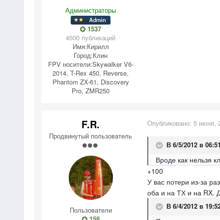
Администраторы
1537
4500 публикаций
Имя:
Кирилл
Город:
Клин
FPV носители:
Skywalker V6-
2014, T-Rex 450, Reverse,
Phantom ZX-61, Discovery
Pro, ZMR250
F.R.
Опубликовано:
5 июня, 
Продвинутый пользователь
В 6/5/2012 в 06:5
Вроде как нельзя к
+100
У вас потери из-за ра
оба и на ТХ и на RX. 
В 6/4/2012 в 19:5
Пользователи
158