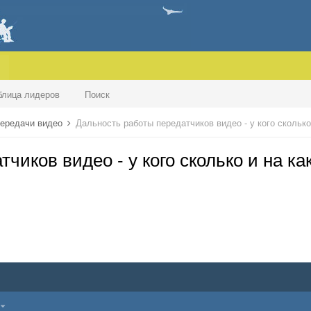
блица лидеров
Поиск
передачи видео
Дальность работы передатчиков видео - у кого сколько
чиков видео - у кого сколько и на ка
7