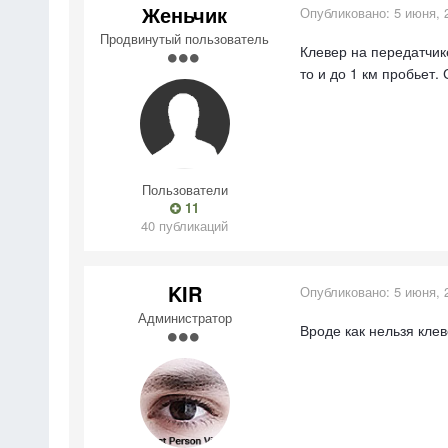
Женьчик
Опубликовано:
5 июня, 
Продвинутый пользователь
Клевер на передатчике
то и до 1 км пробьет.
Пользователи
11
40 публикаций
KIR
Опубликовано:
5 июня, 
Администратор
Вроде как нельзя клев