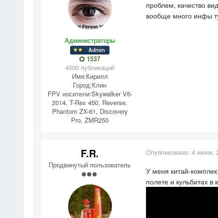
проблем, качество ви
вообще много инфы т
Администраторы
1537
4500 публикаций
Имя:
Кирилл
Город:
Клин
FPV носители:
Skywalker V6-
2014, T-Rex 450, Reverse,
Phantom ZX-61, Discovery
Pro, ZMR250
F.R.
Опубликовано:
4 июня, 
Продвинутый пользователь
У меня китай-комплек
полете и кульбитах в к