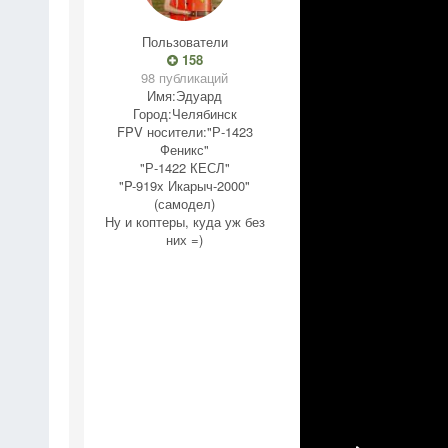
Пользователи
158
98 публикаций
Имя:
Эдуард
Город:
Челябинск
FPV носители:
"Р-1423
Феникс"
"Р-1422 КЕСЛ"
"P-919x Икарыч-2000"
(самодел)
Ну и коптеры, куда уж без
них =)