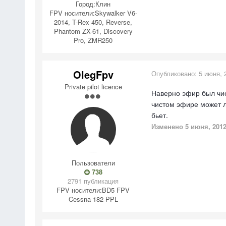
Город:
Клин
FPV носители:
Skywalker V6-
2014, T-Rex 450, Reverse,
Phantom ZX-61, Discovery
Pro, ZMR250
OlegFpv
Опубликовано:
5 июня, 
Private pilot licence
Наверно эфир был чист
чистом эфире может ле
бьет.
Изменено
5 июня, 201
Пользователи
738
2791 публикация
FPV носители:
BD5 FPV
Cessna 182 PPL