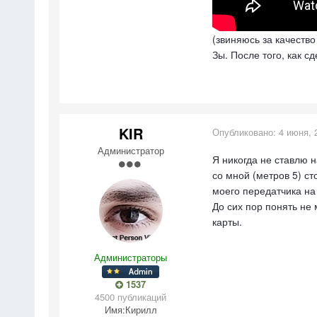
(звиняюсь за качество
Зы. После того, как с
KIR
Опубликовано:
4 июня, 
Администратор
Я никогда не ставлю 
со мной (метров 5) ст
моего передатчика на 
До сих пор понять не 
карты.
Администраторы
1537
4500 публикаций
Имя:
Кирилл