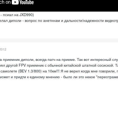
 - псиал на JXD990)
делал диполи - вопрос по анетннам и дальности/надежности видеот
2012
на приемник диполи, всегда патч на приеме. Так вот интересный с
оял другой FPV приемник с обычной китайской штатной сосиской. Т
самолете (BEV 1.3/800) на 10км!!! Я не верил когда мне говорили,
может и придти к единому мнению - было ли это некое "переотраже