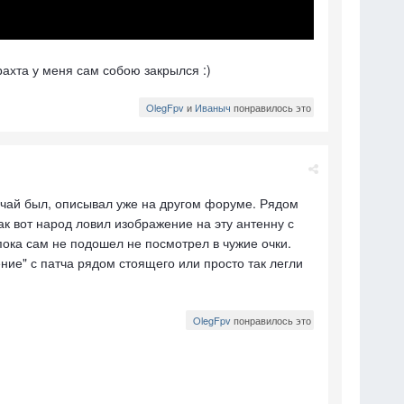
рахта у меня сам собою закрылся :)
OlegFpv
и
Иваныч
понравилось это
лучай был, описывал уже на другом форуме. Рядом
ак вот народ ловил изображение на эту антенну с
 пока сам не подошел не посмотрел в чужие очки.
ние" с патча рядом стоящего или просто так легли
OlegFpv
понравилось это