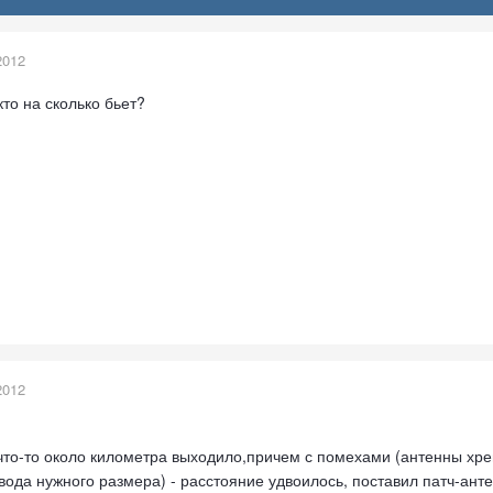
2012
то на сколько бьет?
2012
что-то около километра выходило,причем с помехами (антенны хр
вода нужного размера) - расстояние удвоилось, поставил патч-ант