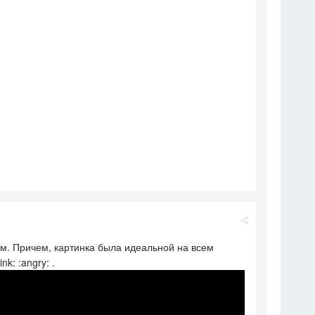
км. Причем, картинка была идеальной на всем
k: :angry: .