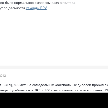
део было нормальное с запасом раза в полтора.
ут по дальности
Рекорды FPV
2012
т 1.3Ггц, 800мВт, на самодельных коаксиальных диполей пробил 5
онце. Кульбиты из-за ФС по РУ и выскочевшего игловского меню :blin