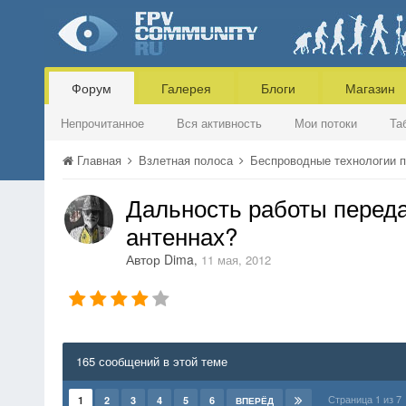
Форум
Галерея
Блоги
Магазин
Непрочитанное
Вся активность
Мои потоки
Та
Главная
Взлетная полоса
Беспроводные технологии 
Дальность работы передат
антеннах?
Автор
Dima
,
11 мая, 2012
165 сообщений в этой теме
Страница 1 из 
1
2
3
4
5
6
ВПЕРЁД