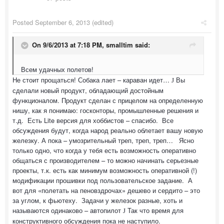
Posted
September 6, 2013
(edited)
On 9/6/2013 at 7:18 PM, smalltim said:
Всем удачных полетов!
Не стоит прощаться! Собака лает – караван идет…
Вы
J
сделали новый продукт, обладающий достойным
функционалом. Продукт сделан с прицелом на определенную
нишу, как я понимаю: госконторы, промышленные решения и
т.д. Есть Lite версия для хоббистов – спасибо. Все
обсуждения будут, когда народ реально облетает вашу новую
железку. А пока – умозрительный треп, треп, треп… Ясно
только одно, что когда у тебя есть возможность оперативно
общаться с производителем – то можно начинать серьезные
проекты, т.к. есть как минимум возможность оперативной (!)
модификации прошивки под пользовательское задание. А
вот для «полетать на пеновздрочах» дешево и сердито – это
за углом, к фьютеху. Задачи у железок разные, хоть и
называются одинаково – автопилот
Так что время для
J
конструктивного обсуждения пока не наступило.