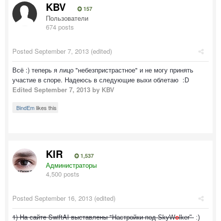
KBV
157
Пользователи
674 posts
Posted
September 7, 2013
(edited)
Всё :) теперь я лицо "небезпристрастное" и не могу принять
участие в споре. Надеюсь в следующие выхи облетаю :D
Edited
September 7, 2013
by KBV
BindEm
likes this
KIR
1,537
Администраторы
4,500 posts
Posted
September 16, 2013
(edited)
1) На сайте SwiftAI выставлены "
Настройки под SkyW
o
lker"
:)