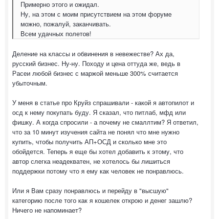
Примерно этого и ожидал.
Ну, на этом с моим присутствием на этом форуме
можно, пожалуй, заканчивать.
Всем удачных полетов!
Деление на классы и обвинения в невежестве? Ах да,
русский бизнес. Ну-ну. Походу и цена оттуда же, ведь в
Расеи любой бизнес с маржой меньше 300% считается
убыточным.
У меня в статье про Круйз спрашивали - какой я автопилот и
осд к нему покупать буду. Я сказал, что питлаб, мфд или
фишку. А когда спросили - а почему не смаллтим? Я ответил,
что за 10 минут изучения сайта не понял что мне нужно
купить, чтобы получить АП+ОСД и сколько мне это
обойдется. Теперь я еще бы хотел добавить к этому, что
автор слегка неадекватен, не хотелось бы лишиться
поддержки потому что я ему как человек не понравлюсь.
Или я Вам сразу понравлюсь и перейду в "высшую"
категорию после того как я кошелек открою и денег зашлю?
Ничего не напоминает?