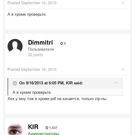
Posted
September 16, 2013
А в хроме проверьте.
Dimmitri
3
Пользователи
22 posts
Posted
September 16, 2013
On 9/16/2013 at 6:05 PM, KIR said:
А в хроме проверьте.
Хех,у мну тож в хроме pdf не качается, только zip-пы.
KIR
1,537
Администраторы