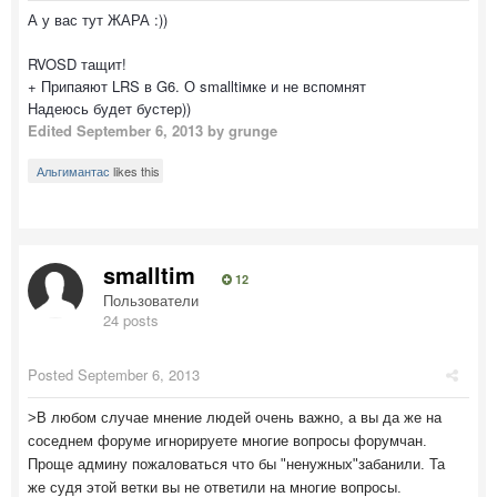
А у вас тут ЖАРА :))
RVOSD тащит!
+ Припаяют LRS в G6. О smalltiмке и не вспомнят
Надеюсь будет бустер))
Edited
September 6, 2013
by grunge
Альгимантас
likes this
smalltim
12
Пользователи
24 posts
Posted
September 6, 2013
>В любом случае мнение людей очень важно, а вы да же на
соседнем форуме игнорируете многие вопросы форумчан.
Проще админу пожаловаться что бы "ненужных"забанили. Та
же судя этой ветки вы не ответили на многие вопросы.