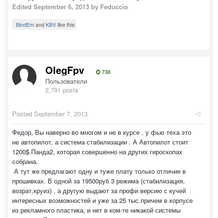
Edited
September 6, 2013
by Feduccio
BindEm
and
KBV
like this
OlegFpv
738
Пользователи
2,791 posts
Posted
September 7, 2013
Федор, Вы наверно во многом и не в курсе , у фью теха это
не автопилот, а система стабилизации . А Автопилот стоит
1200$ Панда2, которая совершенно на других гироскопах
собрана.
А тут же предлагают одну и туже плату только отличие в
прошивках. В одной за 19500руб 3 режима (стабилизация,
возрат,круиз) , а другую выдают за профи версию с кучей
интересных возможностей и уже за 25 тыс.причем в корпусе
из рекламного пластика, и нет в ком-те никакой системы