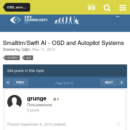
OSD, автопилоты и стабилизация для самолетов
Smalltim/Swift AI - OSD and Autopilot Systems
Started by
Udjin
,
May 11, 2012
smalltim
osd
244 posts in this topic
PREV
NEXT
Page 5 of 10
grunge
3
Пользователи
6 posts
Posted
September 6, 2013
(edited)