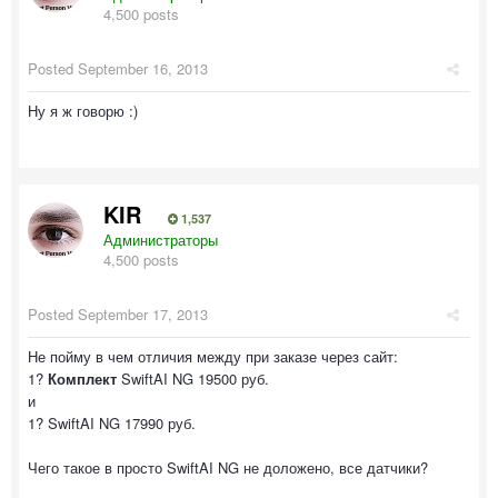
4,500 posts
Posted
September 16, 2013
Ну я ж говорю :)
KIR
1,537
Администраторы
4,500 posts
Posted
September 17, 2013
Не пойму в чем отличия между при заказе через сайт:
1?
Комплект
SwiftAI NG 19500 руб.
и
1? SwiftAI NG 17990 руб.
Чего такое в просто SwiftAI NG не доложено, все датчики?