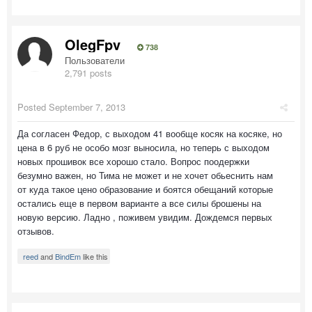
OlegFpv
738
Пользователи
2,791 posts
Posted
September 7, 2013
Да согласен Федор, с выходом 41 вообще косяк на косяке, но
цена в 6 руб не особо мозг выносила, но теперь с выходом
новых прошивок все хорошо стало. Вопрос поодержки
безумно важен, но Тима не может и не хочет обьеснить нам
от куда такое цено образование и боятся обещаний которые
остались еще в первом варианте а все силы брошены на
новую версию. Ладно , поживем увидим. Дождемся первых
отзывов.
reed
and
BindEm
like this