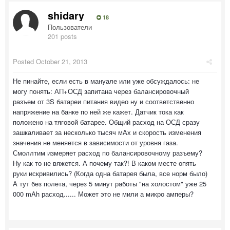
shidary
18
Пользователи
201 posts
Posted
October 21, 2013
Не пинайте, если есть в мануале или уже обсуждалось: не
могу понять: АП+ОСД запитана через балансировочный
разъем от 3S батареи питания видео ну и соответственно
напряжение на банке по ней же кажет. Датчик тока как
положено на тяговой батарее. Общий расход на ОСД сразу
зашкаливает за несколько тысяч мАх и скорость изменения
значения не меняется в зависимости от уровня газа.
Смоллтим измеряет расход по балансировочному разъему?
Ну как то не вяжется. А почему так?! В каком месте опять
руки искривились? (Когда одна батарея была, все норм было)
А тут без полета, через 5 минут работы "на холостом" уже 25
000 mAh расход...... Может это не мили а микро амперы?