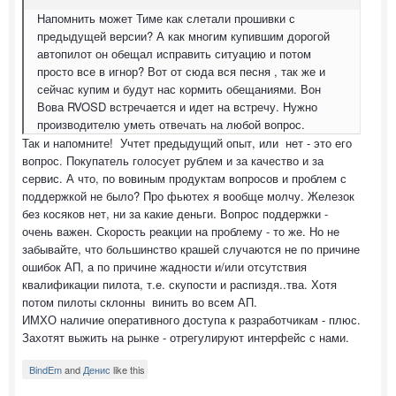
Напомнить может Тиме как слетали прошивки с
предыдущей версии? А как многим купившим дорогой
автопилот он обещал исправить ситуацию и потом
просто все в игнор? Вот от сюда вся песня , так же и
сейчас купим и будут нас кормить обещаниями. Вон
Вова RVOSD встречается и идет на встречу. Нужно
производителю уметь отвечать на любой вопрос.
Так и напомните! Учтет предыдущий опыт, или нет - это его
вопрос. Покупатель голосует рублем и за качество и за
сервис. А что, по вовиным продуктам вопросов и проблем с
поддержкой не было? Про фьютех я вообще молчу. Железок
без косяков нет, ни за какие деньги. Вопрос поддержки -
очень важен. Скорость реакции на проблему - то же. Но не
забывайте, что большинство крашей случаются не по причине
ошибок АП, а по причине жадности и/или отсутствия
квалификации пилота, т.е. скупости и распиздя..тва. Хотя
потом пилоты склонны винить во всем АП.
ИМХО наличие оперативного доступа к разработчикам - плюс.
Захотят выжить на рынке - отрегулируют интерфейс с нами.
BindEm
and
Денис
like this