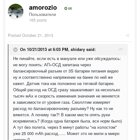
amorozio
68
Пользователи
165 posts
Posted
October 21, 2013
On 10/21/2013 at 6:03 PM, shidary said:
Не пинайте, если есть в мануале или уже обсуждалось:
не могу понять: АП+ОСД запитана через
балансировочный разъем от 3S батареи питания видео
ну и соответственно напряжение на банке по ней же
кажет. Датчик тока как положено на тяговой батарее.
Общий расход на ОСД сразу зашкаливает за несколько
тысяч мАх и скорость изменения значения не меняется
в зависимости от уровня газа. Смоллтим измеряет
расход по балансировочному разъему? Ну как то не
вяжется. А почему так?! В каком месте опять руки
искривились? (Когда одна батарея была, все норм было)
А тут без полета, через 5 минут работы "на холостом"
уже 25 000 mAh расход...... Может это не мили а микро
амперы?