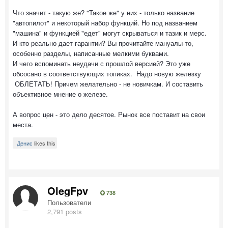
Что значит - такую же? "Такое же" у них - только название
"автопилот" и некоторый набор функций. Но под названием
"машина" и функцией "едет" могут скрываться и тазик и мерс.
И кто реально дает гарантии? Вы прочитайте мануалы-то,
особенно разделы, написанные мелкими буквами.
И чего вспоминать неудачи с прошлой версией? Это уже
обсосано в соответствующих топиках. Надо новую железку
ОБЛЕТАТЬ! Причем желательно - не новичкам. И составить
объективное мнение о железе.
А вопрос цен - это дело десятое. Рынок все поставит на свои
места.
Денис
likes this
OlegFpv
738
Пользователи
2,791 posts