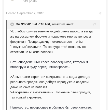
619 posts
Posted
September 7, 2013
On 9/6/2013 at 7:18 PM, smalltim said:
>В любом случае мнение людей очень важно, а вы да
же на соседнем форуме игнорируете многие вопросы
форумчан. Проще админу пожаловаться что бы
"ненужных"забанили. Та же судя этой ветки вы не
ответили на многие вопросы.
Есть определенный класс собеседников, которых я
игнорирую и буду впредь игнорировать.
>А вы глазки строите и заигрываете, а когда дело до
реального продакшена дойдет народ уже с осадком
даже на сайт не полезет.
>Аккуратней с выражениями. Толкаешь свой продукт,
так толкай скромнее.
Невежество, переросшее в обычное бытовое хамство.