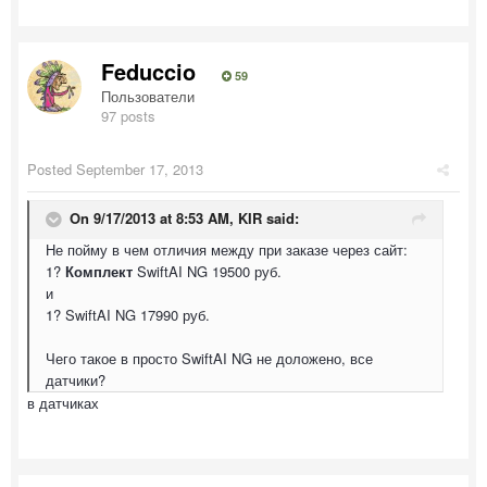
Feduccio
59
Пользователи
97 posts
Posted
September 17, 2013
On 9/17/2013 at 8:53 AM, KIR said:
Не пойму в чем отличия между при заказе через сайт:
1?
Комплект
SwiftAI NG 19500 руб.
и
1? SwiftAI NG 17990 руб.
Чего такое в просто SwiftAI NG не доложено, все
датчики?
в датчиках