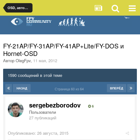
OSD, автопилоты и стабилизация для самолетов
FY-21AP/FY-31AP/FY-41AP+Lite/FY-DOS и
Hornet-OSD
Автор
OlegFpv
,
11 мая, 2012
1590 сообщений в этой теме
НАЗАД
ВПЕРЁД
Страница 60 из 64
sergebezborodov
6
Пользователи
27 публикаций
Опубликовано:
26 августа, 2015