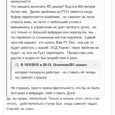
неопытности .
Что мешало включить RC режим? Высота 600 метров
более чем. Далее проблема на FY31 имеется когда
буфер переполнится ошибками , но самолет не летит
отвесно вниз, он летит с небольшим углом и
вмешиваясь в управление не дает натянуть ручку , но
это только от большой вибрации или перегрузок, мы
тестировали со сломанным винтом подобное. Самый
простой вариант это купить Вам FY Dos , она как 31
будет работать с вашей ОСД Хорнет, таких проблем не
будет, ну или на Fy41 переходить. Процессоры уже
другие и возросло быстродействие в разы .
В 10/3/2015 в 20:15, Grumman351 сказал:
которая глюканула работает - но ставить её теперь
на самолёт страшно
Не страшно, просто нужна бдительность что бы не было
болтанки и вибрации, либо ставить Досю
Да, вы правы, неопытный. Только в начале этого лета стал
летать - действительно ступор был, когда самолёт падал.
Спасибо за совет.