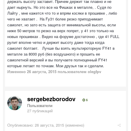
держать высоту заставит. Причем держит так плавно и не
дает нырнуть. Но это все на Фишках в металле, . Судя по
Лайту , мне кажется что то и впрям косяки в прошивке , либо
чего не хватает . На Fy31 более резко приподнимает
самолет, но зато есть защита от минимальной высоты, если
ниже 50 метров то резко на верх попрет, у 41 это только на
новых прошивках . Видео на форуме достаточно , где 41 FULL
рулит вполне четко и держит высоту даже тогда когда
самолет болтает. Лучше бы взять мультироторную FY41 в
металле за 8000 руб (без воздушного) и прошить ее
самолетной версией и вы получаете полноценный FY41
которые летает по точкам. Мои друзья так и сделали.
Изменено
26 августа, 2015
пользователем olegfpv
sergebezborodov
6
Пользователи
27 публикаций
Опубликовано:
26 августа, 2015
(изменено)