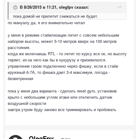
В 8/26/2015 в 11:21, olegfpv сказал:
пока домой не прилетит снижаться не будет.
по мануалу да, я его внимательно читал
у меня в режиме стабилизации летит с совсем небольшим
набором высоты, может 5-10 метров вверх на 100 метров
расстояния.
когда же включаешь RTL - то летит по курсу все ок, но высоту
теряет, из-за чего как бы в кукурузу и приземлился.
управление газом подключено через фишку, если в стабе
круизный 6-7А, то фишка дает 3-4 максимум, погода -
безветренная
пока у меня два варианта - сделать reset gyro, установив
крыло с небольшим углом атаки или отключить датчик
воздушной скорости
завтра утром буду заново все триммировать и пробовать
OlegFpv