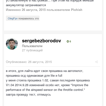
установленную в настройках... При этом на порядок меньше
аккумулятор затрачивается
Изменено
26 августа, 2015
пользователем Plohish
OlegFpv
понравилось это
sergebezborodov
6
Пользователи
27 публикаций
Опубликовано:
26 августа, 2015
в итоге, для лайта идет своя прошивка на автопилот,
прошивка осд одинаковая для lite и full
у меня стояла прошивка 1.02, самая последняя прошивка
V1.04 2014.9.26 изменений особо нет, кроме "Improve the
performace of the airspeed sensor on the throttle control."
завтра проведу тест, отпишусь