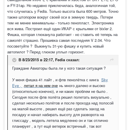
и FY-31ap. Но недавно приключилась беда, аналогичная той,
что случилась у Fedia. Только высота была 600 метров. Точно
также штопором вокруг своей оси в земную твердь. Потери
тем не менее минимальны - только пенопласт. Электроника
вся жива. Построил ещё один ИКАР с крыльями от bixler 2.
Фишка, которая глюканула работает - но ставить её теперь на
самолёт страшно. Прошивка самая последняя V 2.04. Что
посоветуйте ? Выкинуть 31-ую фишку и купить новый
автопилот ? Перед глюком уплыл горизонт.
В 8/23/2015 в 22:17, Fedia сказал:
Граждане Авиаторы была ли у кого такая ситуация ?
У меня фишка 41 лайт , и фпв пенолётка с кинга
Sky
Eye ,
летал я на нем оче
нь много далеко и высоко
(относительно конечно), и ни каких проблем не было .
Сегодня после фпв полёта решил полетать визуально ,
сделал несколько полётов и после прохода над полосой
на малой высоте , решил ещё раз сделать заход на
посадку и начал набирать высоту для разворота на
глиссаду , модель летела медленно он и так отлично
планирует , а тут ещё ветерок встречный , так вот