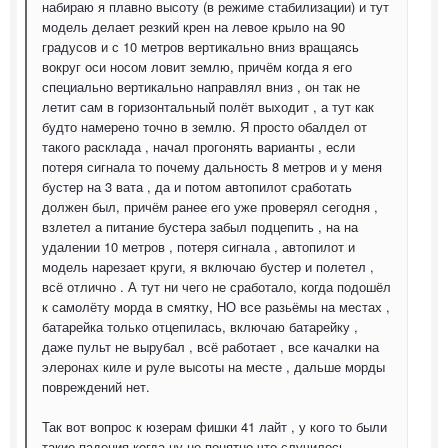
набираю я плавно высоту (в режиме стабилизации) и тут
модель делает резкий крен на левое крыло на 90
градусов и с 10 метров вертикально вниз вращаясь
вокруг оси носом ловит землю, причём когда я его
специально вертикально направлял вниз , он так не
летит сам в горизонтальный полёт выходит , а тут как
будто намерено точно в землю. Я просто обалдел от
такого расклада , начал прогонять варианты , если
потеря сигнала то почему дальность 8 метров и у меня
бустер на 3 вата , да и потом автопилот сработать
должен был, причём ранее его уже проверял сегодня ,
взлетел а питание бустера забыл подцепить , на на
удалении 10 метров , потеря сигнала , автопилот и
модель нарезает круги, я включаю бустер и полетел ,
всё отлично . А тут ни чего не сработало, когда подошёл
к самолёту морда в смятку, НО все разьёмы на местах ,
батарейка только отцепилась, включаю батарейку ,
даже пульт не вырубал , всё работает , все качалки на
элеронах киле и руле высоты на месте , дальше морды
повреждений нет.
Так вот вопрос к юзерам фишки 41 лайт , у кого то были
такие падения когда ну не понятно что случилось ,