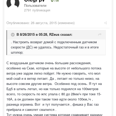
738
Пользователи
2791 публикация
Опубликовано:
26 августа, 2015
(изменено)
В 8/26/2015 в 05:28, RZeus сказал:
. Настроить возврат домой с подключенным датчиком
скорости (ДС) не удалось. Недостаточный газ и в итоге
штопор;
С воздушным датчиком очень большие расхождения,
особенно на Скае, которые на высоте от небольшого потока
ветра уже задом легко пойдет. Не нужно говорить, что мол
мой скай и в ветер летает. Да , летает но только низко, на
высоте совсем другие ветра. Особенно под осень. Я тут на
Бд5 в штиль летал, но как только поднялся на 100метров
всего, то скорость по жпс упала с 80 до 28км/ч при токе 15-
16А, а он должен при таком токе идти около 100км,/ч ,
разница огромна. Вот и тут получается , фишка у Вас газ
прибрала и самолет свалился .
Тут нужна очень умная система которая сравнивает разницу