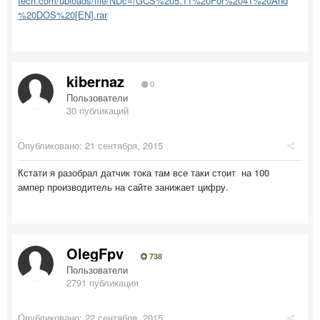
tech.com/uploads/file/NDc=/GCS%205.11%20For%2041%20And
%20DOS%20[EN].rar
kibernaz
0
Пользователи
30 публикаций
Опубликовано:
21 сентября, 2015
Кстати я разобрал датчик тока там все таки стоит на 100
ампер производитель на сайте занижает цифру.
OlegFpv
738
Пользователи
2791 публикация
Опубликовано:
22 сентября, 2015