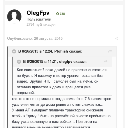
OlegFpv
738
Пользователи
2791 публикация
Опубликовано:
26 августа, 2015
В 8/26/2015 в 12:24, Plohish сказал:
В 8/26/2015 в 11:21, olegfpv сказал:
Как снижаться? пока домой не прилетит снижаться
не будет. Я наземку в ветер уронил, остался без
видео. Врубил RTL , самолет был на 7-8км, он
отлично прилетел к дому и вращался уже
надомной.
как то это не нормально когда самолёт с 7-8 километров
удаления летит до дома ровно а потом снижается...
У меня АП выбирает плавную траекторию снижения
чтобы к "дому " быть на рассчётной высоте прибытия на
базу установленную в настройках... При этом на
порядок меньше аккумулятор затрачивается