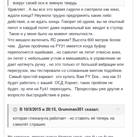
вокруг своей оси в земную твердь
Удивляет , А вы все это время сидели и смотрели как кино,
ждали конца? Неужели трудно предпринять какие либо
действия, а не ждать конца. Говорит об одном, вы не опытный
пилот и каждый полет даже нормальный вас вводит в ступор.
Такое и у меня было на момент неопытности .
Что мешало включить RC режим? Высота 600 метров более
чем. Далее проблема на FY31 имеется когда буфер
переполнится ошибками , но самолет не летит отвесно вниз,
он летит с небольшим углом и вмешиваясь в управление не
дает натянуть ручку , но это только от большой вибрации или
перегрузок, мы тестировали со сломанным винтом подобное.
Самый простой вариант это купить Вам FY Dos , она как 31
будет работать с вашей ОСД Хорнет, таких проблем не
будет, ну или на Fy41 переходить. Процессоры уже другие и
возросло быстродействие в разы .
В 10/3/2015 в 20:15, Grumman351 сказал:
которая глюканула работает - но ставить её теперь на
самолёт страшно
Не страшно, просто нужна бдительность что бы не было