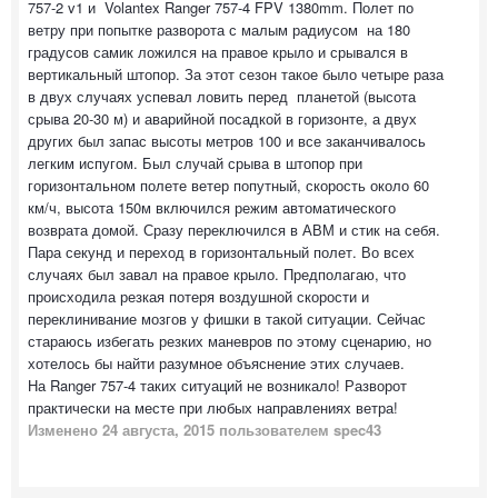
757-2 v1 и Volantex Ranger 757-4 FPV 1380mm. Полет по
ветру при попытке разворота с малым радиусом на 180
градусов самик ложился на правое крыло и срывался в
вертикальный штопор. За этот сезон такое было четыре раза
в двух случаях успевал ловить перед планетой (высота
срыва 20-30 м) и аварийной посадкой в горизонте, а двух
других был запас высоты метров 100 и все заканчивалось
легким испугом. Был случай срыва в штопор при
горизонтальном полете ветер попутный, скорость около 60
км/ч, высота 150м включился режим автоматического
возврата домой. Сразу переключился в АВМ и стик на себя.
Пара секунд и переход в горизонтальный полет. Во всех
случаях был завал на правое крыло. Предполагаю, что
происходила резкая потеря воздушной скорости и
переклинивание мозгов у фишки в такой ситуации. Сейчас
стараюсь избегать резких маневров по этому сценарию, но
хотелось бы найти разумное объяснение этих случаев.
На Ranger 757-4 таких ситуаций не возникало! Разворот
практически на месте при любых направлениях ветра!
Изменено
24 августа, 2015
пользователем spec43