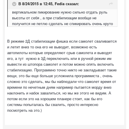
В 8/24/2015 в 12:45, Fedia сказал:
вертикальном пикирование нужно сильно отдать руль
высоты от себя , а при стабилизации вообще не
получится не петлю сделать не спикировать очень круто
В режиме 2Д стабилизации фишка если самолет сваливается
и летит вниз то она его не выводит, возможно есть
автопилоты которые определяют срыв самолета и выводят
его, а тут нужно в 3Д переключить или в ручной режим им
вывести из штопора самолет и потом можно опять включить
стабилизацию. Программно точно никто не закладывает такие
вещи, это бы еще больше усложнила программиста , очень
сложно это сделать, мы бы наблюдали что самолет время от
времени по нечетным дням например пытается морду вниз
наклонить и набок завалиться, но мы же этого не видим. А
потом если это на хорошем планере стоит, как бы его
системы попыталась бы свалить, просто интересно
посмотреть на это.)