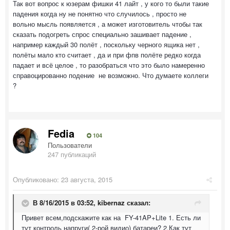
Так вот вопрос к юзерам фишки 41 лайт , у кого то были такие
падения когда ну не понятно что случилось , просто не
вольно мысль появляется , а может изготовитель чтобы так
сказать подогреть спрос специально зашивает падение ,
например каждый 30 полёт , поскольку черного ящика нет ,
полёты мало кто считает , да и при фпв полёте редко когда
падает и всё целое , то разобраться что это было намеренно
справоцированно подение не возможно. Что думаете коллеги
?
Fedia
104
Пользователи
247 публикаций
Опубликовано:
23 августа, 2015
В 8/16/2015 в 03:52, kibernaz сказал:
Привет всем,подскажите как на FY-41AP+Lite 1. Есть ли
тут контроль напруги( 2-рой видио) батареи? 2.Как тут