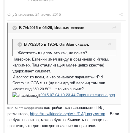
Опубликовано:
24 июля, 2015
В 7/4/2015 в 05:26, Иваныч сказал:
В 7/3/2015 в 19:54, GanGan сказал:
Жёсткость в целом это как, не понял?
Наверное, Евгений имел ввиду в сравнении с Иглом,
например. Там стабилизация более цепко (жестче)
удерживает самолет.
И вопрос ко всем, а что означают параметры "Рid
Control" в GCS 5.11 (ну или другой версии) там они
имеют вид "50-20-50"... это что значит?
2015-07-04 10-23-44 Скриншот экрана.png
настройки так называемого ПИД
50-20-50 это коэффициенты
регулятора,
https://ru.wikipedia.org/wiki/ПИД-регулятор
. Если
не будет понятно, можно будет объяснить по проще на
практике, что дает каждое значение на практике.