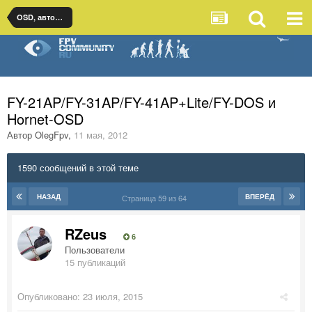
OSD, автопилоты и стабилизация для самолетов
FY-21AP/FY-31AP/FY-41AP+Lite/FY-DOS и
Hornet-OSD
Автор
OlegFpv
,
11 мая, 2012
1590 сообщений в этой теме
НАЗАД
ВПЕРЁД
Страница 59 из 64
RZeus
6
Пользователи
15 публикаций
Опубликовано:
23 июля, 2015