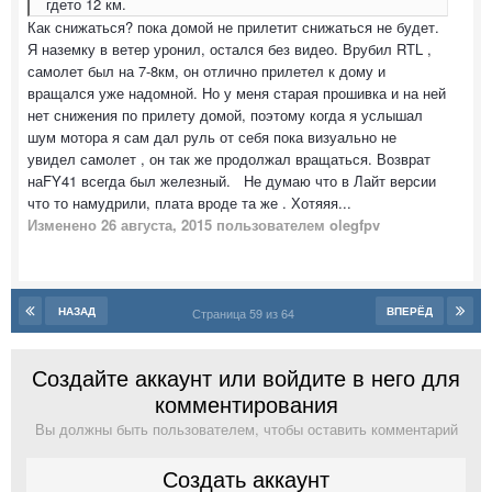
гдето 12 км.
Как снижаться? пока домой не прилетит снижаться не будет.
Я наземку в ветер уронил, остался без видео. Врубил RTL ,
самолет был на 7-8км, он отлично прилетел к дому и
вращался уже надомной. Но у меня старая прошивка и на ней
нет снижения по прилету домой, поэтому когда я услышал
шум мотора я сам дал руль от себя пока визуально не
увидел самолет , он так же продолжал вращаться. Возврат
наFY41 всегда был железный. Не думаю что в Лайт версии
что то намудрили, плата вроде та же . Хотяяя...
Изменено
26 августа, 2015
пользователем olegfpv
НАЗАД
ВПЕРЁД
Страница 59 из 64
Создайте аккаунт или войдите в него для
комментирования
Вы должны быть пользователем, чтобы оставить комментарий
Создать аккаунт