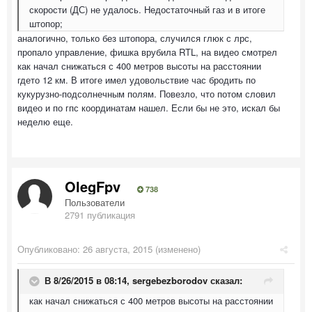
скорости (ДС) не удалось. Недостаточный газ и в итоге
штопор;
аналогично, только без штопора, случился глюк с лрс,
пропало управление, фишка врубила RTL, на видео смотрел
как начал снижаться с 400 метров высоты на расстоянии
гдето 12 км. В итоге имел удовольствие час бродить по
кукурузно-подсолнечным полям. Повезло, что потом словил
видео и по гпс координатам нашел. Если бы не это, искал бы
неделю еще.
OlegFpv
738
Пользователи
2791 публикация
Опубликовано:
26 августа, 2015
(изменено)
В 8/26/2015 в 08:14, sergebezborodov сказал:
как начал снижаться с 400 метров высоты на расстоянии