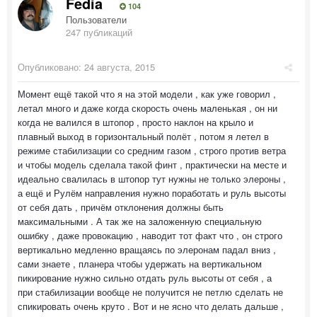
Fedia
104
Пользователи
247 публикаций
Опубликовано:
24 августа, 2015
Момент ещё такой что я на этой модели , как уже говорил ,
летал много и даже когда скорость очень маленькая , он ни
когда не валился в штопор , просто наклон на крыло и
плавный выход в горизонтальный полёт , потом я летел в
режиме стабилизации со средним газом , строго против ветра
и чтобы модель сделала такой финт , практически на месте и
идеально свалилась в штопор тут нужны не только элероны ,
а ещё и Рулём направления нужно поработать и руль высоты
от себя дать , причём отклонения должны быть
максимальными . А так же на заложенную специальную
ошибку , даже провокацию , наводит тот факт что , он строго
вертикально медленно вращаясь по элеронам падал вниз ,
сами знаете , планера чтобы удержать на вертикальном
пикирование нужно сильно отдать руль высоты от себя , а
при стабилизации вообще не получится не петлю сделать не
спикировать очень круто . Вот и не ясно что делать дальше ,