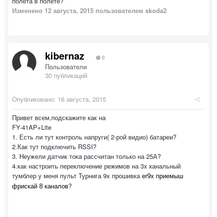
полета в полете?
Изменено
12 августа, 2015
пользователем skoda2
kibernaz
0
Пользователи
30 публикаций
Опубликовано:
16 августа, 2015
Привет всем,подскажите как на
FY-41AP+Lite
1. Есть ли тут контроль напруги( 2-рой видио) батареи?
2.Как тут подключить RSSI?
3. Неужели датчик тока рассчитан только на 25А?
4.как настроить переключение режимов на 3х канальный
тумблер у меня пульт Турнига 9х прошивка
er9x приемыш
?
фрискай 8 каналов