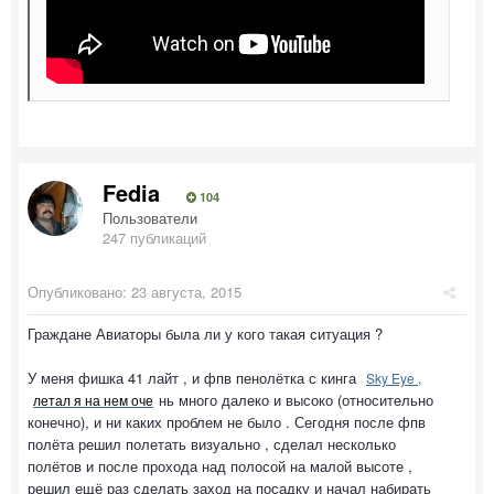
Fedia
104
Пользователи
247 публикаций
Опубликовано:
23 августа, 2015
Граждане Авиаторы была ли у кого такая ситуация ?
У меня фишка 41 лайт , и фпв пенолётка с кинга
Sky Eye ,
нь много далеко и высоко (относительно
летал я на нем оче
конечно), и ни каких проблем не было . Сегодня после фпв
полёта решил полетать визуально , сделал несколько
полётов и после прохода над полосой на малой высоте ,
решил ещё раз сделать заход на посадку и начал набирать