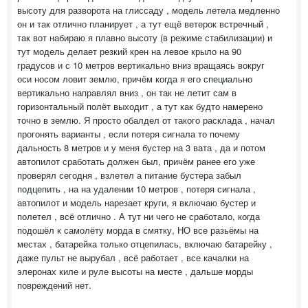
высоту для разворота на глиссаду , модель летела медленно
он и так отлично планирует , а тут ещё ветерок встречный ,
так вот набираю я плавно высоту (в режиме стабилизации) и
тут модель делает резкий крен на левое крыло на 90
градусов и с 10 метров вертикально вниз вращаясь вокруг
оси носом ловит землю, причём когда я его специально
вертикально направлял вниз , он так не летит сам в
горизонтальный полёт выходит , а тут как будто намерено
точно в землю. Я просто обалдел от такого расклада , начал
прогонять варианты , если потеря сигнала то почему
дальность 8 метров и у меня бустер на 3 вата , да и потом
автопилот сработать должен был, причём ранее его уже
проверял сегодня , взлетел а питание бустера забыл
подцепить , на на удалении 10 метров , потеря сигнала ,
автопилот и модель нарезает круги, я включаю бустер и
полетел , всё отлично . А тут ни чего не сработало, когда
подошёл к самолёту морда в смятку, НО все разьёмы на
местах , батарейка только отцепилась, включаю батарейку ,
даже пульт не вырубал , всё работает , все качалки на
элеронах киле и руле высоты на месте , дальше морды
повреждений нет.