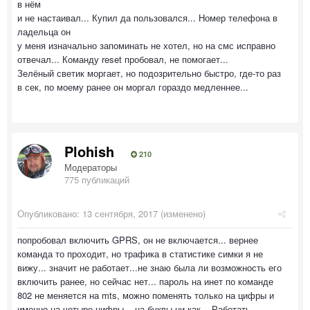
в нём
и не настаивал... Купил да пользовался... Номер телефона в
ладельца он
у меня изначально запоминать не хотел, но на смс исправно
отвечал... Команду reset пробовал, не помогает...
Зелёный светик моргает, но подозрительно быстро, где-то раз
в сек, по моему ранее он моргал гораздо медленнее...
Plohish
210
Модераторы
775 публикаций
Опубликовано:
13 сентября, 2017
(изменено)
попробовал включить GPRS, он не включается... вернее
команда то проходит, но трафика в статистике симки я не
вижу... значит не работает...не знаю была ли возможность его
включить ранее, но сейчас нет... пароль на инет по команде
802 не меняется на mts, можно поменять только на цифры и
именно на четыре цифры... на буквы ни как... Работать