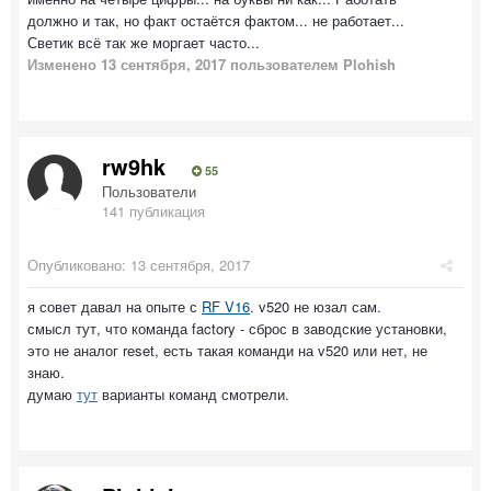
должно и так, но факт остаётся фактом... не работает...
Светик всё так же моргает часто...
Изменено
13 сентября, 2017
пользователем Plohish
rw9hk
55
Пользователи
141 публикация
Опубликовано:
13 сентября, 2017
я совет давал на опыте с
RF V16
. v520 не юзал сам.
смысл тут, что команда
factory -
сброс в заводские установки,
это не аналог reset, есть такая команди на v520 или нет, не
знаю.
думаю
тут
варианты команд смотрели.