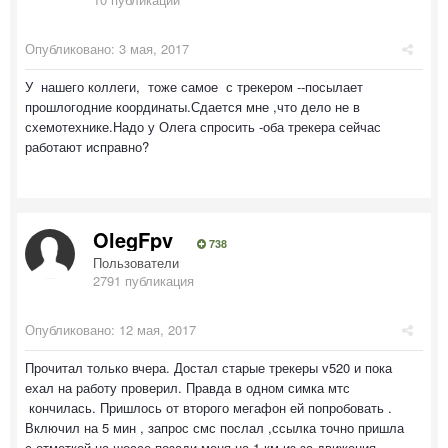
Опубликовано:
3 мая, 2017
У нашего коллеги, тоже самое с трекером --посылает
прошлогодние координаты.Сдается мне ,что дело не в
схемотехнике.Надо у Олега спросить -оба трекера сейчас
работают исправно?
OlegFpv
738
Пользователи
2791 публикация
Опубликовано:
12 мая, 2017
Прочитал только вчера. Достал старые трекеры v520 и пока
ехал на работу проверил. Правда в одном симка мтс
кончилась. Пришлось от второго мегафон ей попробовать .
Включил на 5 мин , запрос смс послал ,ссылка точно пришла
с отметкой на шоссе позади меня на 1 км из за движения