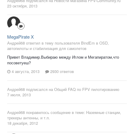
Андрей68
подписался на
Новости магазина FPV-Community.ru
23 октября, 2013
MegaPirate X
Андрей68 ответил в тему пользователя BindEm в
OSD,
автопилоты и стабилизация для самолетов
Привет Владимир.Выбираю между Иглом и Мегапиратом,что
посоветуеш?
4 августа, 2013
2930 ответов
Андрей68
подписался на
Общий FAQ по FPV пилотированию
7 июля, 2013
Андрей68
понравилось сообщение в теме:
Наземные станции,
трекеры антенны, и т.п.
18 декабря, 2012