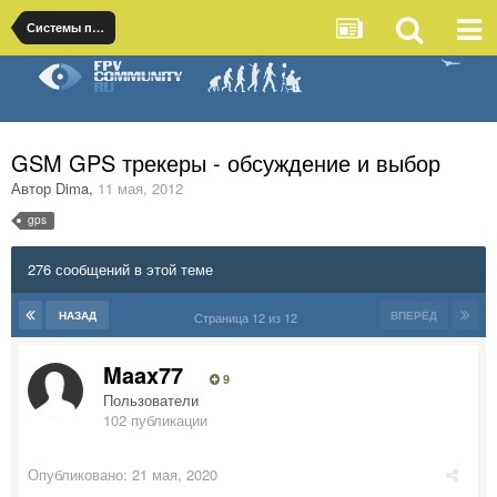
Системы поиска
GSM GPS трекеры - обсуждение и выбор
Автор
Dima
,
11 мая, 2012
gps
276 сообщений в этой теме
НАЗАД
ВПЕРЁД
Страница 12 из 12
Maax77
9
Пользователи
102 публикации
Опубликовано:
21 мая, 2020