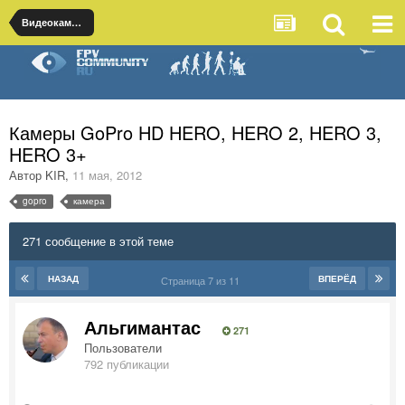
Видеокамеры
Камеры GoPro HD HERO, HERO 2, HERO 3,
HERO 3+
Автор
KIR
,
11 мая, 2012
gopro
камера
271 сообщение в этой теме
НАЗАД
ВПЕРЁД
Страница 7 из 11
Альгимантас
271
Пользователи
792 публикации