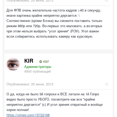
Опубликовано:
25 июня, 2013
Для ФПВ очень желательна частота кадров >40 в секунду,
иначе картинка крайне неприятно дергается. \
Соотвественно (кроме Блэка) вы сможете поставить только
режим 960р или 720р. Во-первых это маловато, а во-вторых
при этом нельзя выбрать "угол зрения" (FOV). Угол важен
если собираетесь использовать камеру как курсовую.
KIR
1537
Администраторы
4500 публикаций
Опубликовано:
25 июня, 2013
О да, когда не было 3й гопрохи и ВСЕ летали на 1й Гопро
видео было просто УБОГО, посмотрите как все "крайне
неприятно дергается" (с) И угол зрения отвратный и вообще
херня полная!
https://vimeo.com/15722168