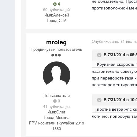
не обязательно. Прост
4
противоположной мен
60 публикаций
Имя:
Алексей
Город:
СПб
mroleg
Опубликовано:
31 июля,
Продвинутый пользователь
В 7/31/2014 в 05:5
Круизная скорость п
настоятельно советую 
при перевороте газа к
поэксперементировать
Пользователи
В 7/31/2014 в 10:0
0
41 публикация
против ветра жпс с
Имя:
Олег
логично. попробую та
Город:
Москва
FPV носители:
skywalker 2013
1880