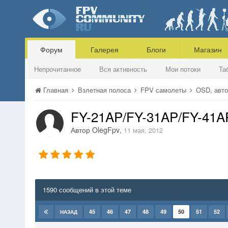
Форум
Галерея
Блоги
Магазин
Непрочитанное
Вся активность
Мои потоки
Та
Главная
Взлетная полоса
FPV самолеты
OSD, авто
FY-21AP/FY-31AP/FY-41A
Автор
OlegFpv
,
11 мая, 2012
1590 сообщений в этой теме
45
46
47
48
49
50
51
52
НАЗАД