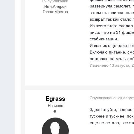
39 публикаций
развернула самолет, 
Имя:
Андрей
Город:
Москва
затем включился полет
возврат так как стало
Из всего этого сделал
писал что на 31 фишк
стабилизации.
И возник еще один воп
Включаю питание, смо
оставляю на малых об
Изменено
13 августа, 
Egrass
Опубликовано:
23 авгус
Новичок
Здравствуйте, вопрос
тускнее и тускнее, по
еще не летала, все эт