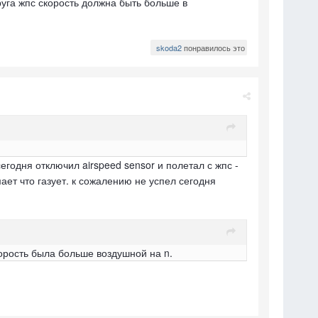
руга жпс скорость должна быть больше в
skoda2
понравилось это
егодня отключил airspeed sensor и полетал с жпс -
ает что газует. к сожалению не успел сегодня
корость была больше воздушной на n.