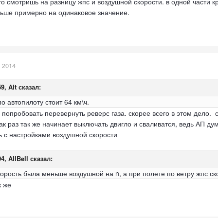
о смотришь на разницу жпс и воздушной скорости. в одной части к
ьше примерно на одинаковое значение.
 2014
9, Alt сказал:
о автопилоту стоит 64 км\ч.
попробовать перевернуть реверс газа. скорее всего в этом дело. с
ак раз так же начинает выключать двигло и сваливатся, ведь АП дум
 с настройками воздушной скорости
4, AllBell сказал:
корость была меньше воздушной на n, а при полете по ветру жпс с
к же