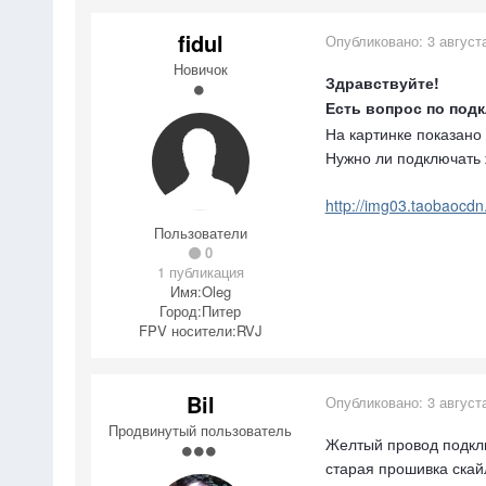
fidul
Опубликовано:
3 август
Новичок
Здравствуйте!
Есть вопрос по под
На картинке показано
Нужно ли подключать 
http://img03.taobaoc
Пользователи
0
1 публикация
Имя:
Oleg
Город:
Питер
FPV носители:
RVJ
Bil
Опубликовано:
3 август
Продвинутый пользователь
Желтый провод подклю
старая прошивка скай