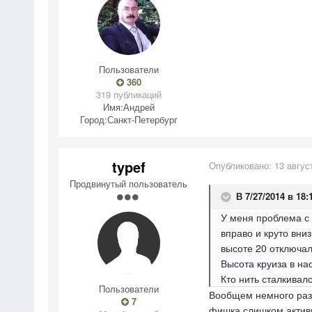
Пользователи
360
319 публикаций
Имя:
Андрей
Город:
Санкт-Петербург
typef
Опубликовано:
13 авгус
Продвинутый пользователь
В 7/27/2014 в 18:1
У меня проблема с 
вправо и круто вни
высоте 20 отключал
Высота круиза в на
Кто нить сталкивал
Пользователи
Вообщем немного разо
7
фишка слишком активн