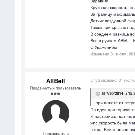
Здравия!
Круизная скорость по 
За границу максималь
Датчик воздушной скор
Также при срывах пад
В среднем разница во
Все в ручном ABM. И
С Уважением
Изменено
31 июля, 20
AllBell
Опубликовано:
31 июля,
Продвинутый пользователь
В 7/30/2014 в 15:
при полете от ветр
По идеи при горизонта
Я настраивал датчик в
жпс скорость была мен
ветра. Все конечно оч
Пользователи