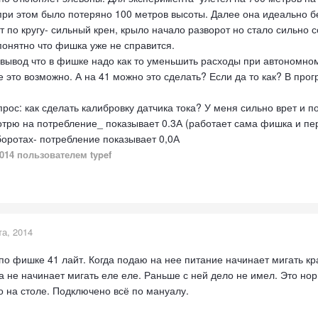
при этом было потеряно 100 метров высоты. Далее она идеально бе
 по кругу- сильный крен, крыло начало разворот но стало сильно 
 понятно что фишка уже не справится.
 вывод что в фишке надо как то уменьшить расходы при автономном 
е это возможно. А на 41 можно это сделать? Если да то как? В пр
рос: как сделать калибровку датчика тока? У меня сильно врет и п
трю на потребление_ показывает 0.3А (работает сама фишка и пер
оротах- потребление показывает 0,0А
2014
пользователем typef
та, 2014
 по фишке 41 лайт. Когда подаю на нее питание начинает мигать кр
ка не начинает мигать еле еле. Раньше с ней дело не имел. Это н
о на столе. Подключено всё по мануалу.