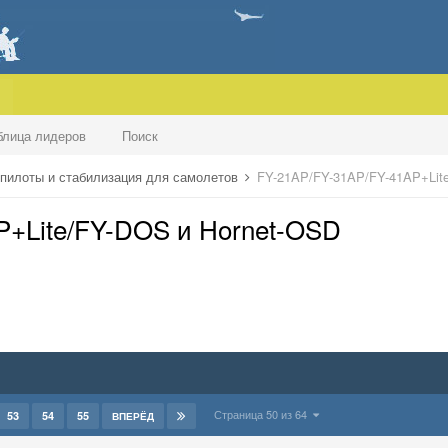
блица лидеров
Поиск
пилоты и стабилизация для самолетов
FY-21AP/FY-31AP/FY-41AP+Lit
P+Lite/FY-DOS и Hornet-OSD
Страница 50 из 64
53
54
55
ВПЕРЁД