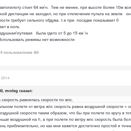
автопилоту стоит 64 км\ч. Тем не менее, при высоте более 10м все
ной дистанции не заходил, но при отключении пульта на земле он
ости требует сильного обдува. т.е при посадке показывает 0
ает в ноль
здушная\путевая была гдето от 5 до 15 км \ч
спользовать режимы нет возможности
14
пользователем Alt
 2014
30, mroleg сказал:
а скорость равнялась скорости по жпс.
льном полете от ветра жпс скорость равна воздушной скорости + с
оздушной скорости таким образом, что бы при полете по кругу в то
ьше воздушной на n, а при полете по ветру жпс скорость была бол
ень приблизительно, но как мне кажется достаточно простой и точн