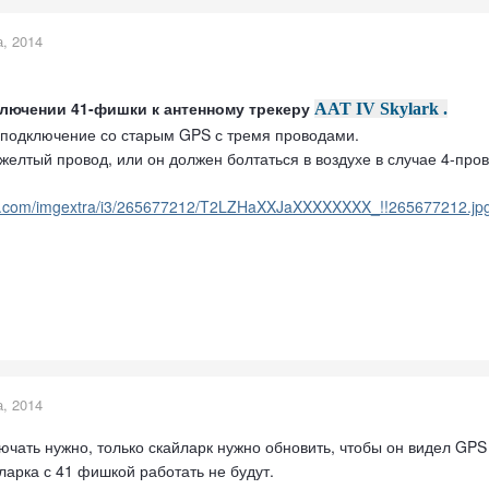
а, 2014
ключении 41-фи
шки к антенному трекеру
AAT IV Skylark .
 подключение со старым GPS с тремя проводами.
желтый провод, или он должен болтаться в воздухе в случае 4-про
dn.com/imgextra/i3/265677212/T2LZHaXXJaXXXXXXXX_!!265677212.jp
а, 2014
чать нужно, только скайларк нужно обновить, чтобы он видел GPS 
ларка с 41 фишкой работать не будут.