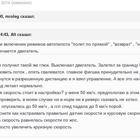
 2014
(изменено)
30, mroleg сказал:
4:43, Alt сказал:
и включении режимов автопилота "полет по прямой" , "возврат" , "н
ючается двигатель.
 получил такой же глюк. Выключает двигатель. Залетел за границу
ловить поток , опять сваливатся. главное фигшка принудительно не
нутся в разрешенную дистанцию и я взял управление. А все это на
пид летает нормально.
ая скорость стоит в настройках? у меня 50 км/ч. предпологаю в это
проверить. в моем случае ни в норм ни в реверс газовать не хотел
 опускалась до 50 км/ч , а гсп спид падала до 5 км/ч порой.
ите как настраивать правильно датчик скорости и курсовую скорос
а скорость равнялась скорости по жпс.
осто увеличить круизную скорость