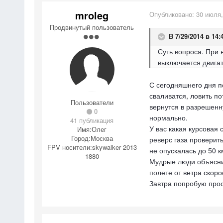
mroleg
Опубликовано:
30 июля,
Продвинутый пользователь
В 7/29/2014 в 14:4
Суть вопроса. При 
выключается двигат
С сегодняшнего дня п
сваливатся, ловить по
Пользователи
вернутся в разрешенну
0
нормально.
41 публикация
У вас какая курсовая 
Имя:
Олег
Город:
Москва
реверс газа проверить
FPV носители:
skywalker 2013
не опускалась до 50 км
1880
Мудрые люди объяснит
полете от ветра скоро
Завтра попробую прос