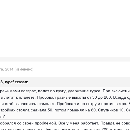
та, 2014
(изменено)
8, typef сказал:
режимами возврат, полет по кругу, удержание курса. При включени
з и летит к планете. Пробовал разные высоты от 50 до 200. Всегда 
 и стаб выравнивал самолет. Пробовал и по ветру и против ветра.
стройках стояла сначала 50, потом поменял на 80. Спутников 10. Ск
ся?
брался со своей проблемой. Все у меня работает. Правда не совсе
о отклоняет элевоны. Для эксперимента улетел на 700 метров на 