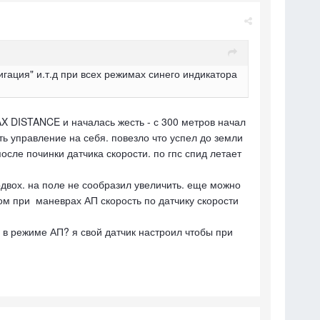
игация" и.т.д при всех режимах синего индикатора
AX DISTANCE и началась жесть - с 300 метров начал
ть управление на себя. повезло что успел до земли
осле починки датчика скорости. по гпс спид летает
подвох. на поле не сообразил увеличить. еще можно
этом при маневрах АП скорость по датчику скорости
 в режиме АП? я свой датчик настроил чтобы при