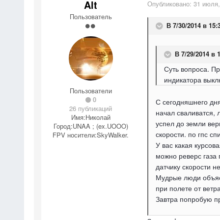
Alt
Опубликовано:
31 июля,
Пользователь
В 7/30/2014 в 15:
В 7/29/2014 в 1
Суть вопроса. Пр
индикатора выкл
Пользователи
0
С сегодняшнего дня
26 публикаций
начал сваливатся, 
Имя:
Николай
успел до земли вер
Город:
UNAA ; (ex.UOOO)
скорости. по гпс с
FPV носители:
SkyWalker.
У вас какая курсов
можно реверс газа 
датчику скорости не
Мудрые люди объясн
при полете от ветр
Завтра попробую пр