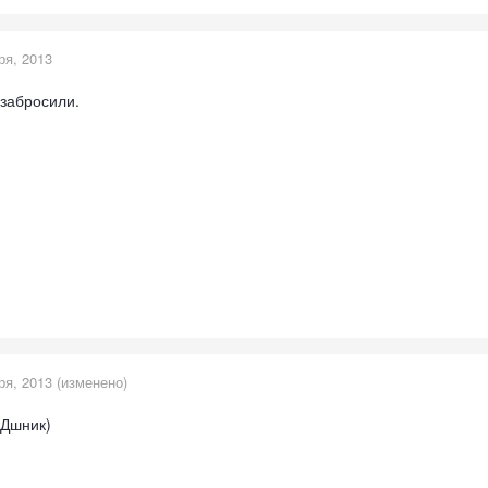
ря, 2013
 забросили.
ря, 2013
(изменено)
ВДшник)