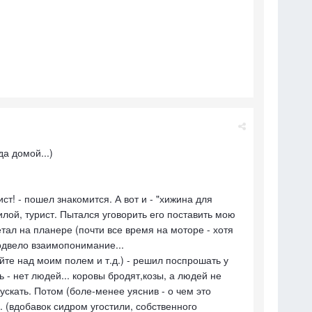
а домой...)
т! - пошел знакомится. А вот и - "хижина для
лой, турист. Пытался уговорить его поставить мою
летал на планере (почти все время на моторе - хотя
подвело взаимопонимание...
айте над моим полем и т.д.) - решил поспрошать у
 - нет людей... коровы бродят,козы, а людей не
ускать. Потом (боле-менее уяснив - о чем это
. (вдобавок сидром угостили, собственного