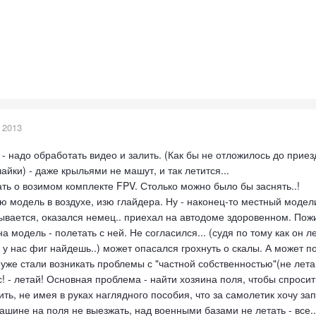
 2013
- надо обработать видео и залить. (Как бы не отложилось до приезд
ки) - даже крыльями не машут, и так летится...
ть о возимом комплекте FPV. Столько можно было бы заснять..!
 модель в воздухе, изю глайдера. Ну - наконец-то местный моделис
ывается, оказался немец.. приехал на автодоме здоровенном. Пожи
на модель - полетать с ней. Не согласился... (судя по тому как он 
 у нас фиг найдешь..) может опасался грохнуть о скалы. А может 
и уже стали возникать проблемы с "частной собственностью"(не лет
! - летай! Основная проблема - найти хозяина поля, чтобы спросить
ть, не имея в руках наглядного пособия, что за самолетик хочу зап
ашине на поля не выезжать, над военными базами не летать - все..