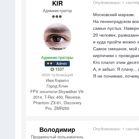
KIR
Опубликовано:
1 сентяб
Администратор
Московский маразм.
На ленинградском вокз
самых пустых. Наверно
20 человек, размазанн
и куда пройти можно х
Самое смешное, мой р
кирпичики с проводка
Администраторы
Кто платит этим деся
А, я забыл. Я плачу... 
1537
4500 публикаций
Я не понимаю, почему
Имя:
Кирилл
Город:
Клин
FPV носители:
Skywalker V6-
2014, T-Rex 450, Reverse,
Phantom ZX-61, Discovery
Pro, ZMR250
Володимир
Опубликовано:
1 сентяб
Продвинутый пользователь