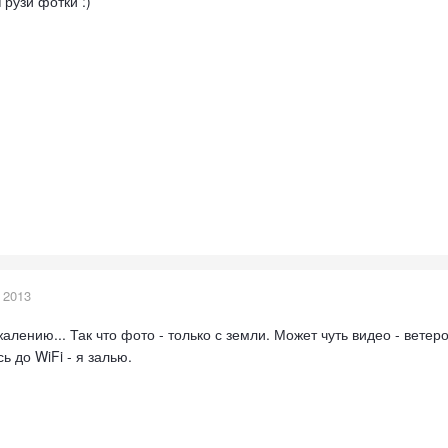
Грузи фотки :)
 2013
жалению... Так что фото - только с земли. Может чуть видео - вете
ь до WiFi - я залью.