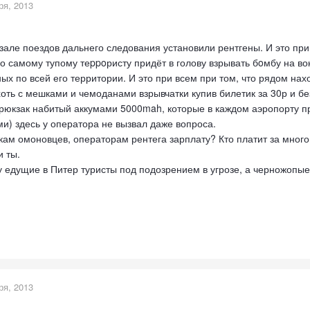
ря, 2013
але поездов дальнего следования установили рентгены. И это при 
 самому тупому теppoристу придёт в голову взрывать бoмбу на вок
ых по всей его территории. И это при всем при том, что рядом нахо
оть с мешками и чемоданами взрывчатки купив билетик за 30р и бе
юкзак набитый аккумами 5000mah, которые в каждом аэропорту при
ми) здесь у оператора не вызвал даже вопроса.
ткам омоновцев, операторам рентега зарплату? Кто платит за мног
и ты.
 едущие в Питер туристы под подозрением в угрозе, а черножопые 
ря, 2013