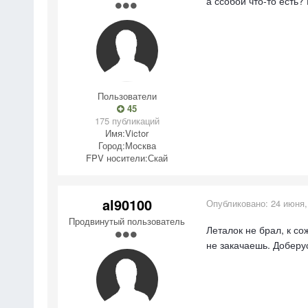
а ссобой что-то есть? 
Пользователи
45
175 публикаций
Имя:
Victor
Город:
Москва
FPV носители:
Скай
al90100
Опубликовано:
24 июня,
Продвинутый пользователь
Леталок не брал, к со
не закачаешь. Доберус