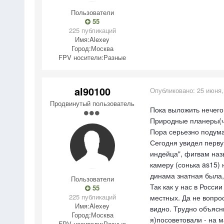
Пользователи
55
225 публикаций
Имя:
Alexey
Город:
Москва
FPV носители:
Разные
al90100
Опубликовано:
25 июня,
Продвинутый пользователь
Пока выложить нечего 
Природные планеры(чай
Пора серьезно подума
Сегодня увидел первую
индейца", фигвам наз
камеру (сонька as15) 
динама знатная была,
Пользователи
Так как у нас в Росси
55
225 публикаций
местных. Да не вопрос
Имя:
Alexey
видно. Трудно объясни
Город:
Москва
я)посоветовали - на м
FPV носители:
Разные