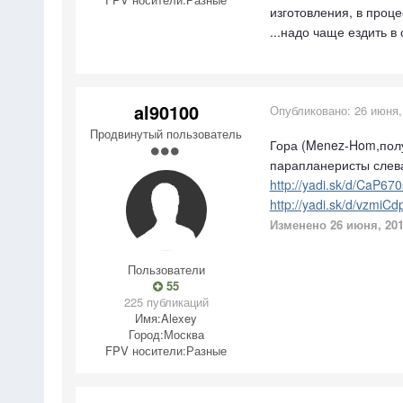
изготовления, в проце
...надо чаще ездить в о
al90100
Опубликовано:
26 июня,
Продвинутый пользователь
Гора (Menez-Hom,полу
парапланеристы слева
http://yadi.sk/d/CaP6
http://yadi.sk/d/vzmiC
Изменено
26 июня, 20
Пользователи
55
225 публикаций
Имя:
Alexey
Город:
Москва
FPV носители:
Разные