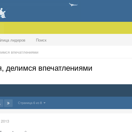
блица лидеров
Поиск
лимся впечатлениями
, делимся впечатлениями
Страница 6 из 8
Д
 2013