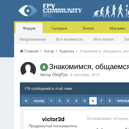
Форум
Галерея
Блоги
Магазин
Непрочитанное
Вся активность
Мои потоки
Та
Главная
Ангар
Курилка
Знакомимся, общаемся, де
Знакомимся, общаемся
Автор
OlegFpv
,
9 сентября, 2012
179 сообщений в этой теме
1
2
3
4
5
6
7
8
НАЗАД
ВПЕРЁ
victor3d
Опубликовано:
24 июня,
Продвинутый пользователь