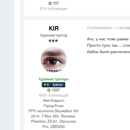
157
674 публикации
KIR
Опубликовано:
1 сентяб
Администратор
Ага, у нас тоже рамки
Просто тупо так.....с
бабла было распилино
Администраторы
1537
4500 публикаций
Имя:
Кирилл
Город:
Клин
FPV носители:
Skywalker V6-
2014, T-Rex 450, Reverse,
Phantom ZX-61, Discovery
Pro, ZMR250