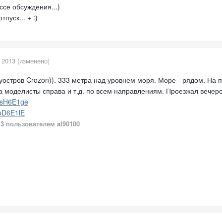
ссе обсуждения...)
тпуск... + :)
 2013
(изменено)
остров Crozon)). 333 метра над уровнем моря. Море - рядом. На п
 моделисты справа и т.д. по всем направлениям. Проезжал вечером 
70sH6E1ge
dpD6E1lE
13
пользователем al90100