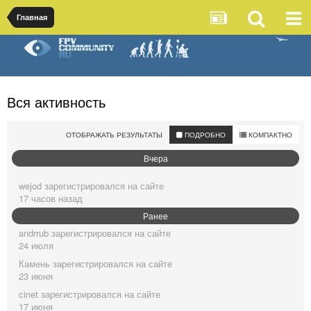
Главная
Вся активность
ОТОБРАЖАТЬ РЕЗУЛЬТАТЫ
ПОДРОБНО
КОМПАКТНО
Вчера
wejod
зарегистрировался на сайте
17 часов назад
Ранее
andrrub
зарегистрировался на сайте
24 июля
Камень
зарегистрировался на сайте
23 июня
cinet
зарегистрировался на сайте
17 июня