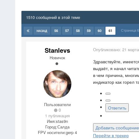
1510 сообщений в этой теме
Страница 6
56
57
58
59
60
61
НАЗАД
Stanlevs
Опубликовано:
21 марта
Новичок
Здравствуйте, имеется
выдаёт, я начал читат
в чем причина, многи
индикатор как горел т
Пользователи
Ответить
0
1 публикация
Имя:
stas9n
Город:
Салда
Добавить сообщение
FPV носители:
gerp 4
Перейти в трекер