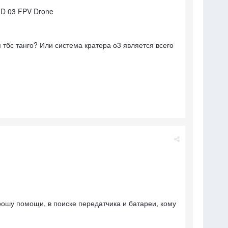
HD 03 FPV Drone
м тбс танго? Или система кратера о3 является всего
рошу помощи, в поиске передатчика и батареи, кому