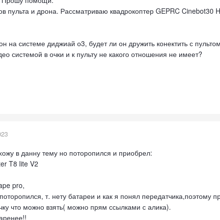
ов пульта и дрона. Рассматриваю квадрокоптер GEPRC Cinebot30 
он на системе диджиай о3, будет ли он дружить конектить с пульто
о системой в очки и к пульту не какого отношения не имеет?
023
хожу в данну тему но поторопился и приобрел:
r T8 lite V2
ape pro,
поторопился, т. нету батареи и как я понял передатчика,поэтому п
чку что можно взять( можно прям ссылками с алика).
аренее!!