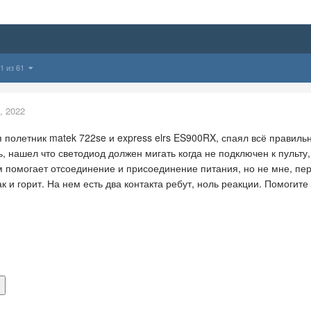
1 из 61
, 2022
 полетник matek 722se и express elrs ES900RX, спаял всё правиль
ь, нашел что светодиод должен мигать когда не подключен к пульту, 
м помогает отсоединение и присоединение питания, но не мне, пер
ак и горит. На нем есть два контакта ребут, ноль реакции. Помогите