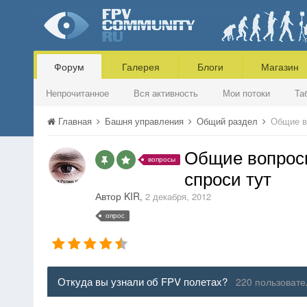
Форум
Галерея
Блоги
Магазин
Непрочитанное
Вся активность
Мои потоки
Та
Главная
Башня управления
Общий раздел
Общие во
Общие вопросы
вопросы
спроси тут
Автор
KIR
,
2 декабря, 2012
опрос
Откуда вы узнали об FPV полетах?
220 пользовате