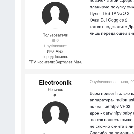
планирую покупку очк
Пульт TBS TANGO 2
Очки DJI Goggles 2
так вот подскажите Др
лишь передающей виде
Пользователи
0
1 публикация
Имя:
Alex
Город:
Тюмень
FPV носители:
Вертолет Ми-8
Electroonik
Опубликовано:
1 мая, 2
Новичок
Всем привет! только в
аппаратура- radiomaste
шлем - betafpv VR03
дрон - darwinfpv baby 
но как написал выше 
не сложно скинте в ли
Спасибо за помощь з