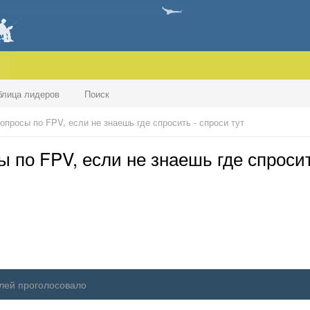
блица лидеров
Поиск
просы по FPV, если не знаешь где спросить - спроси тут
 по FPV, если не знаешь где спросит
лей проголосовало