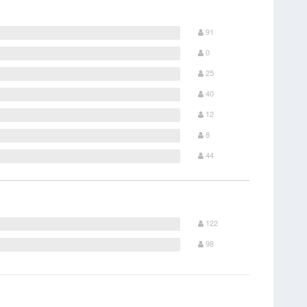
91
0
25
40
12
8
44
122
98