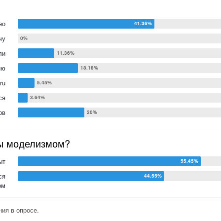
ео
чу
ли
ию
ru
ся
ов
вы моделизмом?
ыт
ся
ом
ия в опросе.