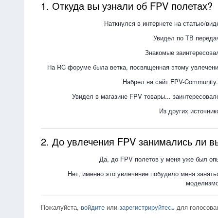
1. Откуда вы узнали об FPV полетах?
Наткнулся в интернете на статью/вид
Увидел по ТВ переда
Знакомые заинтересова
На RC форуме была ветка, посвященная этому увлечен
Набрел на сайт FPV-Community.
Увидел в магазине FPV товары... заинтересовал
Из других источник
2. До увлечения FPV занимались ли 
Да, до FPV полетов у меня уже был оп
Нет, именно это увлечение побудило меня занять
моделизм
Пожалуйста,
войдите
или
зарегистрируйтесь
для голосован