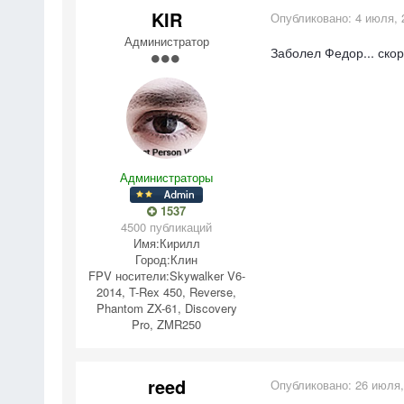
KIR
Опубликовано:
4 июля, 
Администратор
Заболел Федор... скор
Администраторы
1537
4500 публикаций
Имя:
Кирилл
Город:
Клин
FPV носители:
Skywalker V6-
2014, T-Rex 450, Reverse,
Phantom ZX-61, Discovery
Pro, ZMR250
reed
Опубликовано:
26 июля,