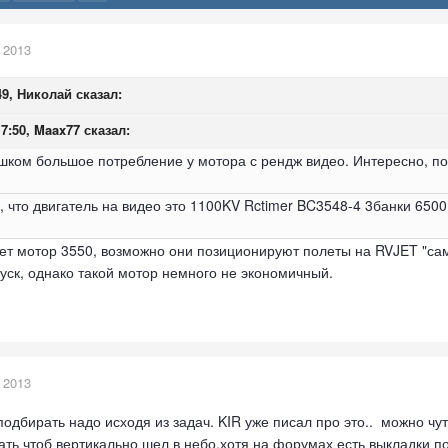
 2013
49, Николай сказал:
17:50, Maax77 сказал:
шком большое потребление у мотора с рендж видео. Интересно, по
, что двигатель на видео это 1100KV Rctimer BC3548-4 3банки 6500
т мотор 3550, возможно они позиционируют полеты на RVJET "сам 
пуск, однако такой мотор немного не экономичный.
 2013
подбирать надо исходя из задач. KIR уже писал про это.. можно ч
ть чтоб вертикально шел в небо.хотя на форумах есть выкладки по 