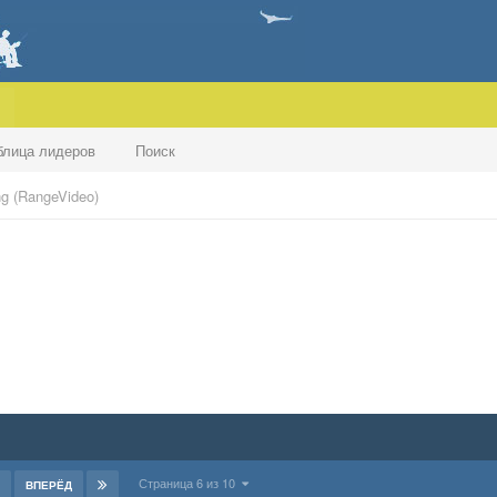
блица лидеров
Поиск
g (RangeVideo)
Страница 6 из 10
ВПЕРЁД