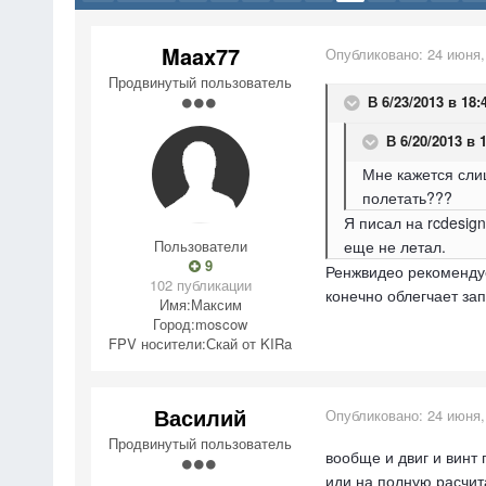
Maax77
Опубликовано:
24 июня,
Продвинутый пользователь
В 6/23/2013 в 18:
В 6/20/2013 в 
Мне кажется сли
полетать???
Я писал на rcdesign
Пользователи
еще не летал.
9
Ренжвидео рекомендуе
102 публикации
конечно облегчает за
Имя:
Максим
Город:
moscow
FPV носители:
Скай от KIRa
Василий
Опубликовано:
24 июня,
Продвинутый пользователь
вообще и двиг и винт 
иди на полную расчита