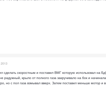
 2013
ил сделать скоростным и поставил ВМГ которую использовал на Бд5 
ог не радужный, крыло от полного газа закручивало на бок и начинал
тро, но с пол газа взмывал вверх. Затем поставил меньше мотор и в