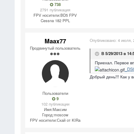
738
2791 публикация
FPV носители:
BD5 FPV
Cessna 182 PPL
Maax77
Опубликовано:
4 июля, 
Продвинутый пользователь
В 5/29/2013 в 14:
Приехал. Первое вп
_DSC
Добрый день!!! Как у 
Пользователи
9
102 публикации
Имя:
Максим
Город:
moscow
FPV носители:
Скай от KIRa