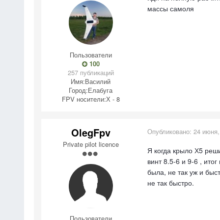
массы самоля
Пользователи
100
257 публикаций
Имя:
Василий
Город:
Елабуга
FPV носители:
Х - 8
OlegFpv
Опубликовано:
24 июня,
Private pilot licence
Я когда крыло Х5 реш
винт 8.5-6 и 9-6 , ит
была, не так уж и быс
не так быстро.
Пользователи