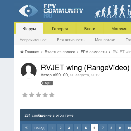
Форум
Галерея
Блоги
Магазин
Непрочитанное
Вся активность
Мои потоки
Та
Главная
Взлетная полоса
FPV самолеты
RVJET win
RVJET wing (RangeVideo)
Автор
al90100
,
20 августа, 2012
rvjet
231 сообщение в этой теме
1
2
3
4
5
6
7
8
9
10
НАЗАД