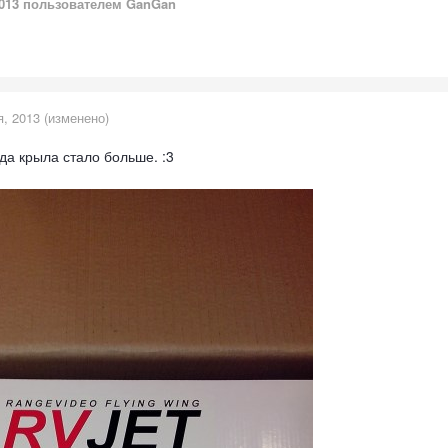
013
пользователем GanGan
я, 2013
(изменено)
а крыла стало больше. :3