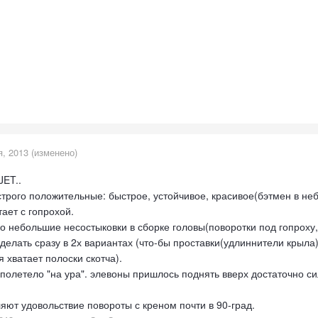
я, 2013
(изменено)
JET..
трого положительные: быстрое, устойчивое, красивое(бэтмен в небе
ает с гопрохой.
ко небольшие несостыковки в сборке головы(поворотки под гопроху
делать сразу в 2х вариантах (что-бы проставки(удлиннители крыл
 хватает полоски скотча).
полетело "на ура". элевоны пришлось поднять вверх достаточно си
яют удовольствие повороты с креном почти в 90-град.