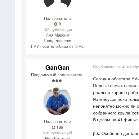
Пользователи
9
102 публикации
Имя:
Максим
Город:
moscow
FPV носители:
Скай от KIRa
GanGan
Опубликовано:
4 октябр
Продвинутый пользователь
Сегодня облетали RV-
Первые впечатления с
реально хорошо работ
Из минусов пока толь
непонятно можно ли с
собранного крыла(хотя
В целом на 41 фишке 
Пользователи
186
616 публикаций
p.s. Особенно доставл
Имя:
Виталий