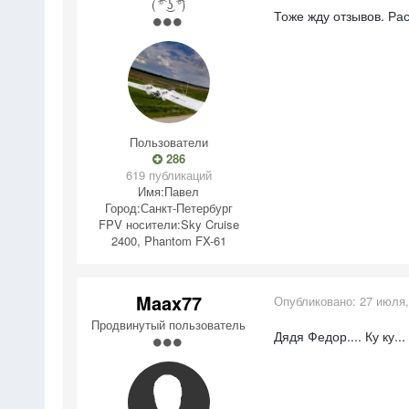
( ͡° ͜ʖ ͡°)
Тоже жду отзывов. Ра
Пользователи
286
619 публикаций
Имя:
Павел
Город:
Санкт-Петербург
FPV носители:
Sky Cruise
2400, Phantom FX-61
Maax77
Опубликовано:
27 июля,
Продвинутый пользователь
Дядя Федор.... Ку ку..