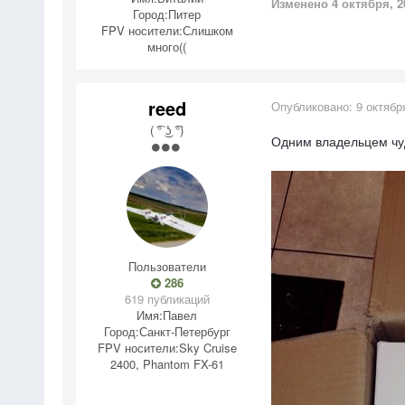
Изменено
4 октября, 2
Город:
Питер
FPV носители:
Слишком
много((
reed
Опубликовано:
9 октябр
( ͡° ͜ʖ ͡°)
Одним владельцем чуд
Пользователи
286
619 публикаций
Имя:
Павел
Город:
Санкт-Петербург
FPV носители:
Sky Cruise
2400, Phantom FX-61