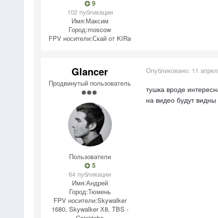
9
102 публикации
Имя:
Максим
Город:
moscow
FPV носители:
Скай от KIRa
Glancer
Опубликовано:
11 апрел
Продвинутый пользователь
тушка вроде интересн
на видео будут видны 
Пользователи
5
64 публикации
Имя:
Андрей
Город:
Тюмень
FPV носители:
Skywalker
1680, Skywalker Х8, TBS -
Caipirinha