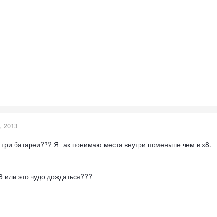
, 2013
о три батареи??? Я так понимаю места внутри поменьше чем в х8.
8 или это чудо дождаться???