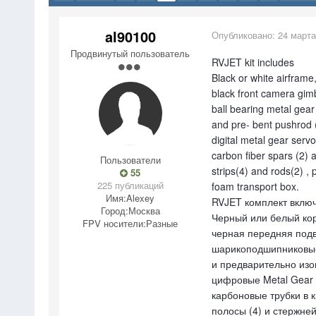
al90100
Опубликовано:
24 марта
Продвинутый пользователь
RVJET kit includes
Black or white airframe
black front camera gimb
ball bearing metal gear 
and pre- bent pushrod (
digital metal gear serv
carbon fiber spars (2) 
Пользователи
strips(4) and rods(2) , p
55
225 публикаций
foam transport box.
Имя:
Alexey
RVJET комплект включ
Город:
Москва
Черный или белый кор
FPV носители:
Разные
черная передняя подв
шарикоподшипниковые
и предварительно изог
цифровые Metal Gear 
карбоновые трубки в к
полосы (4) и стержней