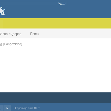
блица лидеров
Поиск
g (RangeVideo)
Страница 3 из 10
Д