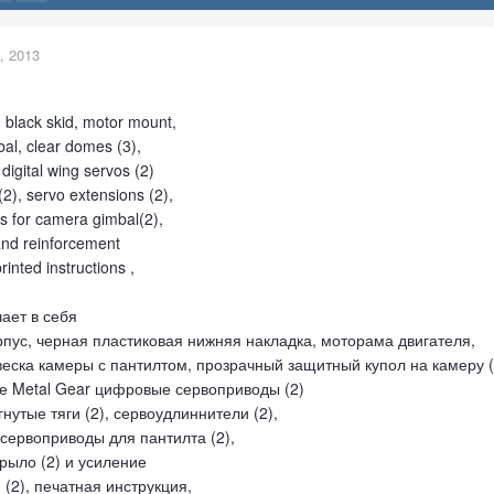
, 2013
, black skid, motor mount,
al, clear domes (3),
digital wing servos (2)
2), servo extensions (2),
os for camera gimbal(2),
and reinforcement
rinted instructions ,
ает в себя
пус, черная пластиковая нижняя накладка, моторама двигателя,
еска камеры с пантилтом, прозрачный защитный купол на камеру (
 Metal Gear цифровые сервоприводы (2)
нутые тяги (2), сервоудлиннители (2),
сервоприводы для пантилта (2),
рыло (2) и усиление
 (2), печатная инструкция,