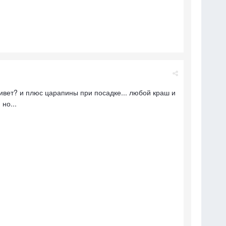
ивет? и плюс царапины при посадке... любой краш и
 но...