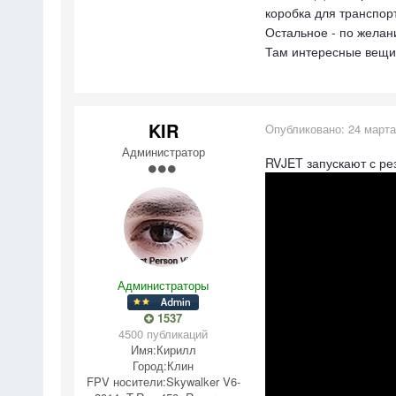
коробка для транспор
Остальное - по желан
Там интересные вещи 
KIR
Опубликовано:
24 марта
Администратор
RVJET запускают с ре
Администраторы
1537
4500 публикаций
Имя:
Кирилл
Город:
Клин
FPV носители:
Skywalker V6-