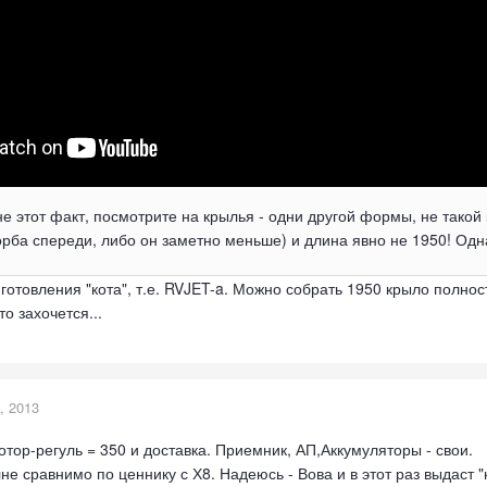
е этот факт, посмотрите на крылья - одни другой формы, не тако
горба спереди, либо он заметно меньше) и длина явно не 1950! Од
готовления "кота", т.е. RVJET-a. Можно собрать 1950 крыло полност
о захочется...
, 2013
мотор-регуль = 350 и доставка. Приемник, АП,Аккумуляторы - свои.
лне сравнимо по ценнику с Х8. Надеюсь - Вова и в этот раз выдаст "