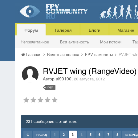
Форум
Галерея
Блоги
Магазин
Непрочитанное
Вся активность
Мои потоки
Та
Главная
Взлетная полоса
FPV самолеты
RVJET win
RVJET wing (RangeVideo)
Автор
al90100
,
20 августа, 2012
rvjet
231 сообщение в этой теме
1
2
3
4
5
6
7
8
НАЗАД
ВПЕРЁ