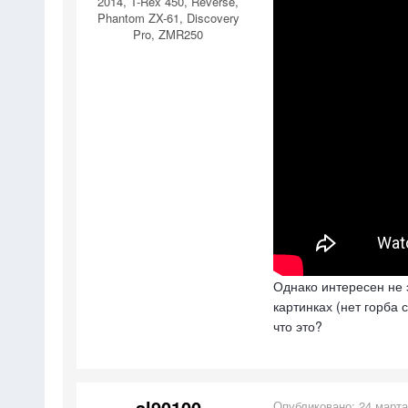
2014, T-Rex 450, Reverse,
Phantom ZX-61, Discovery
Pro, ZMR250
Однако интересен не 
картинках (нет горба
что это?
al90100
Опубликовано:
24 марта