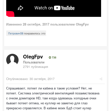
Изменено
28 октября, 2017
пользователем OlegFpv
Петрович58
понравилось это
OlegFpv
738
Пользователи
2791 публикация
Опубликовано:
30 октября, 2017
Спрашивают, потеет ли кабина в такие условия? Нет, не
потеет. Система электрической вентиляцией позаимствована
с очком домитаров HD, там когда одеваешь холодные очки
бывает потеет оптика, но куллер не заметно для глаз
прекрасно справляется. В кабине моих Бд5 стоит кулер