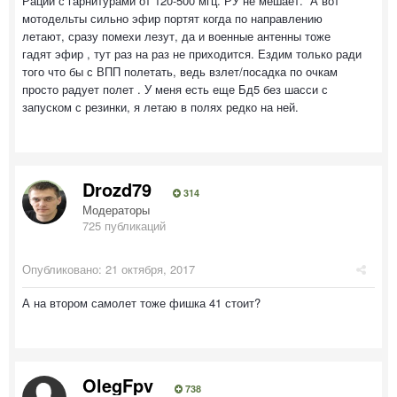
Рации с гарнитурами от 120-500 мгц. РУ не мешает. А вот
мотодельты сильно эфир портят когда по направлению
летают, сразу помехи лезут, да и военные антенны тоже
гадят эфир , тут раз на раз не приходится. Ездим только ради
того что бы с ВПП полетать, ведь взлет/посадка по очкам
просто радует полет . У меня есть еще Бд5 без шасси с
запуском с резинки, я летаю в полях редко на ней.
Drozd79
314
Модераторы
725 публикаций
Опубликовано:
21 октября, 2017
А на втором самолет тоже фишка 41 стоит?
OlegFpv
738