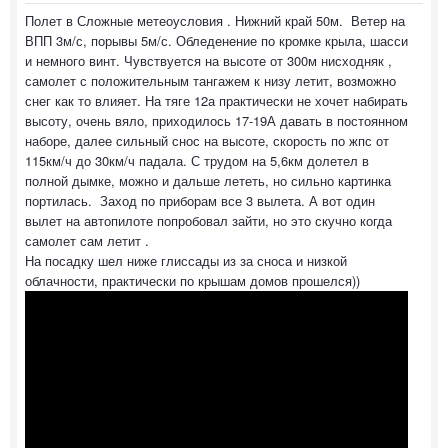
Полет в Сложные метеоусловия . Нижний край 50м. Ветер на
ВПП 3м/с, порывы 5м/с. Обледенение по кромке крыла, шасси
и немного винт. Чувствуется на высоте от 300м нисходняк ,
самолет с положительным тангажем к низу летит, возможно
снег как то влияет. На тяге 12а практически не хочет набирать
высоту, очень вяло, приходилось 17-19А давать в постоянном
наборе, далее сильный снос на высоте, скорость по жпс от
115км/ч до 30км/ч падала. С трудом на 5,6км долетел в
полной дымке, можно и дальше лететь, но сильно картинка
портилась. Заход по приборам все 3 вылета. А вот один
вылет на автопилоте попробовал зайти, но это скучно когда
самолет сам летит .
На посадку шел ниже глиссады из за сноса и низкой
облачности, практически по крышам домов прошелся))