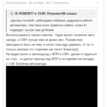
Опубликовано:
28 октября, 2017
(изменено)
В 10/28/2017 в 12:50,
Петрович58
сказал:
,крутиш головой, наблюдаеш пейзажи, радуешся работе
автоматике, тем паче если грамотно забить точки 41
подводит лучше чем руЧками
Воспользовался твоим советом . Один вылет посветил авто
заходу, в СМУ лучше чем на руках вел. Руками мне
приходится быть на чеку и четко глиссаду держать. А тут я
только смотрел по сторонам как пилот Боинга))))).
На видео взлет и автоподход к ВПП в СМУ, далее я садиться
не стал , а сделал проход над ВПП и по коробке на посадку .
с 1-00 Техничка автозахода.