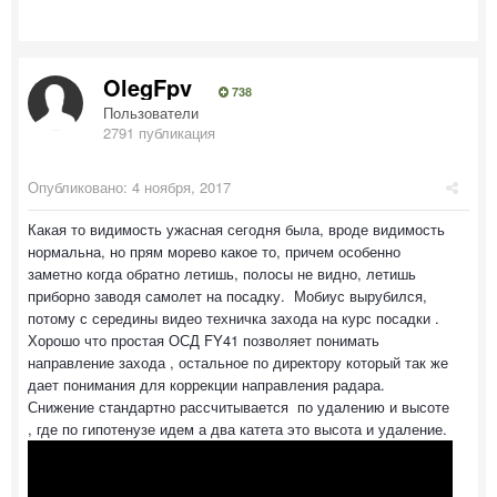
OlegFpv
738
Пользователи
2791 публикация
Опубликовано:
4 ноября, 2017
Какая то видимость ужасная сегодня была, вроде видимость
нормальна, но прям морево какое то, причем особенно
заметно когда обратно летишь, полосы не видно, летишь
приборно заводя самолет на посадку. Мобиус вырубился,
потому с середины видео техничка захода на курс посадки .
Хорошо что простая ОСД FY41 позволяет понимать
направление захода , остальное по директору который так же
дает понимания для коррекции направления радара.
Снижение стандартно рассчитывается по удалению и высоте
, где по гипотенузе идем а два катета это высота и удаление.