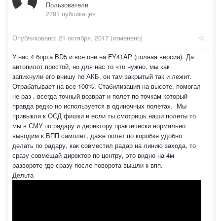
Пользователи
2791 публикация
Опубликовано:
21 октября, 2017
(изменено)
У нас 4 борта BD5 и все они на FY41AP (полная версия). Да
автопилот простой, но для нас то что нужно, мы как
запихнули его внишу по АКБ, он там закрытый так и лежит.
Отрабатывает на все 100%. Стабилизация на высоте, помогал
не раз , всегда точный возврат и полет по точкам который
правда редко но используется в одиночных полетах. Мы
привыкли к ОСД фишки и если ты смотришь наши полеты то
мы в СМУ по радару и директору практически нормально
выводим к ВПП самолет, даже полет по коробке удобно
делать по радару, как совместил радар на линию захода, то
сразу совмещай директор по центру, это видно на 4м
развороте где сразу после поворота вышли к впп.
Дельта