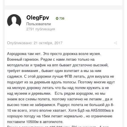
OlegFpv
738
Пользователи
2791 публикация
Опубликовано:
21 октября, 2017
Аэродрома там нет. Это просто дорожка возле музея.
Военный гарнизон. Рядом с нами летаю только на
мотодельтах и трафик на впп бывает достаточно высокий,
требует внимания , бывает один взлетает а мы за ним
садимся. С этой дорожки лучше ФПВ летать, для визуала не
подходит из за деревьев вдоль полосы. Поэтому многие идут
на мелкую дорожку летать что бы над полем кружить а не
над музеем и деревьями. Есть рядом аэродром, но мы
знаем все схемы полета, поэтому хаотично не летаем , да и
высоко тоже не забираемся. Радиус полета не большой до 8-
10 км всего, этого вполне хватает. Хотя Бд5 на АКБ5000ма в
хорошую погоду на 15км летает нормально , но ограничение
поставили 10500м в автопилоте.