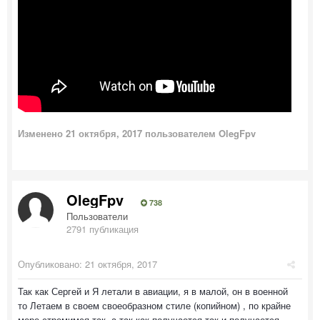
Изменено
21 октября, 2017
пользователем OlegFpv
OlegFpv
738
Пользователи
2791 публикация
Опубликовано:
21 октября, 2017
Так как Сергей и Я летали в авиации, я в малой, он в военной
то Летаем в своем своеобразном стиле (копийном) , по крайне
мере стремимся так, а так как получается так и получается.