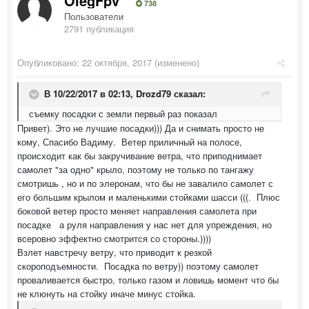
OlegFpv
738
Пользователи
2791 публикация
Опубликовано:
22 октября, 2017
(изменено)
В 10/22/2017 в 02:13,
Drozd79
сказал:
съемку посадки с земли первый раз показал
Привет). Это не лучшие посадки))) Да и снимать просто не
кому, Спасибо Вадиму. Ветер приличный на полосе,
происходит как бы закручивание ветра, что приподнимает
самолет "за одно" крыло, поэтому не только по тангажу
смотришь , но и по элеронам, что бы не завалило самолет с
его большим крылом и маленькими стойками шасси (((. Плюс
боковой ветер просто меняет направления самолета при
посадке а руля направления у нас нет для упреждения, но
всеровно эффектно смотрится со стороны.))))
Взлет навстречу ветру, что приводит к резкой
скороподъемности. Посадка по ветру)) поэтому самолет
проваливается быстро, только газом и ловишь момент что бы
не клюнуть на стойку иначе минус стойка.