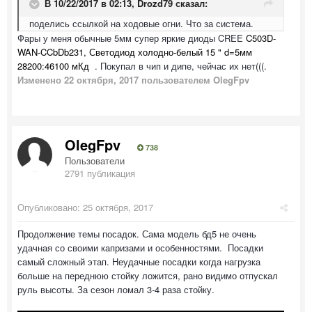
В 10/22/2017 в 02:13,
Drozd79
сказал:
поделись ссылкой на ходовые огни. Что за система.
Фары у меня обычные 5мм супер яркие диоды CREE
C503D-
WAN-CCbDb231, Светодиод холодно-белый 15 " d=5мм
28200:46100 мКд
. Покупал в чип и дипе, чейчас их нет(((.
Изменено
22 октября, 2017
пользователем OlegFpv
OlegFpv
738
Пользователи
2791 публикация
Опубликовано:
25 октября, 2017
Продолжение темы посадок. Сама модель бд5 не очень
удачная со своими капризами и особенностями. Посадки
самый сложный этап. Неудачные посадки когда нагрузка
больше на переднюю стойку ложится, рано видимо отпускал
руль высоты. За сезон ломал 3-4 раза стойку.