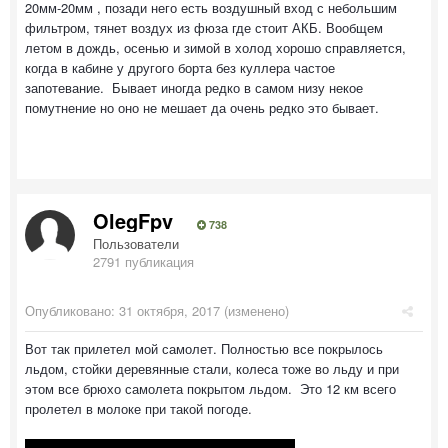
20мм-20мм , позади него есть воздушный вход с небольшим
фильтром, тянет воздух из фюза где стоит АКБ. Вообщем
летом в дождь, осенью и зимой в холод хорошо справляется,
когда в кабине у другого борта без куллера частое
запотевание. Бывает иногда редко в самом низу некое
помутнение но оно не мешает да очень редко это бывает.
OlegFpv
738
Пользователи
2791 публикация
Опубликовано:
31 октября, 2017
(изменено)
Вот так прилетел мой самолет. Полностью все покрылось
льдом, стойки деревянные стали, колеса тоже во льду и при
этом все брюхо самолета покрытом льдом. Это 12 км всего
пролетел в молоке при такой погоде.