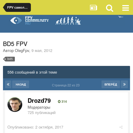
FPV самолеты
BD5 FPV
Автор
OlegFpv
,
9 мая, 2012
bd5
556 сообщений в этой теме
НАЗАД
ВПЕРЁД
Страница 22 из 23
Drozd79
314
Модераторы
725 публикаций
Опубликовано:
2 октября, 2017