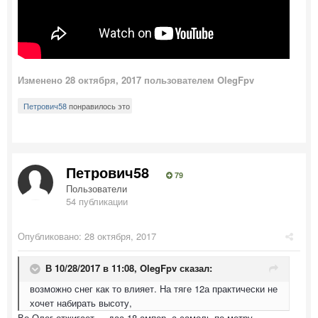
Изменено
28 октября, 2017
пользователем OlegFpv
Петрович58
понравилось это
Петрович58
79
Пользователи
54 публикации
Опубликовано:
28 октября, 2017
В 10/28/2017 в 11:08,
OlegFpv
сказал:
возможно снег как то влияет. На тяге 12а практически не
хочет набирать высоту,
Во Олег отжигает..., даа 18 ампер ,а самоль по метру