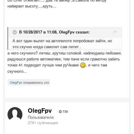
набирает высоту...,круть...
В 10/28/2017 в 11:08,
OlegFpv
сказал:
А вот один вылет на автопилоте попробовал зайти, но
это скучно когда самолет сам летит .
а чего скучного? летиш ,крутиш головой, наблюдаеш пейзажи,
радуешся работе автоматике, тем паче если грамотно забить
точки 41 подводит лучше чем руЧками
, и чего там
скучного...
OlegFpv
понравилось это
OlegFpv
738
Пользователи
2791 публикация