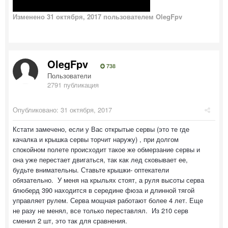
Изменено
31 октября, 2017
пользователем OlegFpv
OlegFpv
738
Пользователи
2791 публикация
Опубликовано:
31 октября, 2017
Кстати замечено, если у Вас открытые сервы (это те где
качалка и крышка сервы торчит наружу) , при долгом
спокойном полете происходит такое же обмерзание сервы и
она уже перестает двигаться, так как лед сковывает ее,
будьте внимательны. Ставьте крышки- оптекатели
обязательно. У меня на крыльях стоят, а руля высоты серва
блюберд 390 находится в середине фюза и длинной тягой
управляет рулем. Серва мощная работают более 4 лет. Еще
не разу не менял, все только переставлял. Из 210 серв
сменил 2 шт, это так для сравнения.