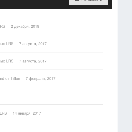
LRS
2 декабря, 2018
ных LRS
7 августа, 2017
ных LRS
7 августа, 2017
nd от 1Slon
7 февраля, 2017
 LRS
14 января, 2017