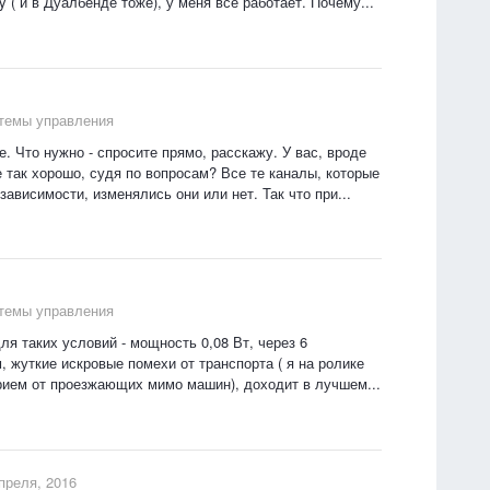
 ( и в Дуалбенде тоже), у меня все работает. Почему...
стемы управления
. Что нужно - спросите прямо, расскажу. У вас, вроде
 так хорошо, судя по вопросам? Все те каналы, которые
ависимости, изменялись они или нет. Так что при...
стемы управления
ля таких условий - мощность 0,08 Вт, через 6
, жуткие искровые помехи от транспорта ( я на ролике
прием от проезжающих мимо машин), доходит в лучшем...
преля, 2016