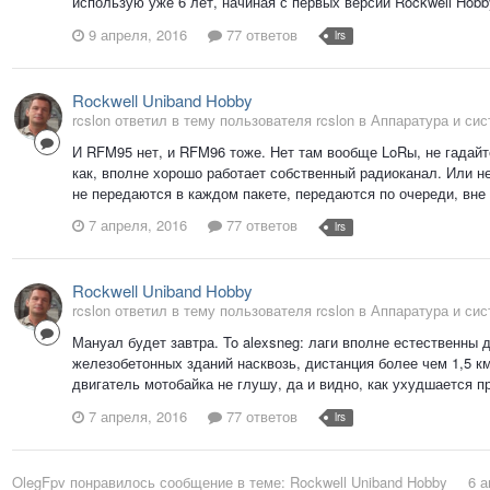
использую уже 6 лет, начиная с первых версий Rockwell Hobby
9 апреля, 2016
77 ответов
lrs
Rockwell Uniband Hobby
rcslon ответил в тему пользователя rcslon в
Аппаратура и си
И RFM95 нет, и RFM96 тоже. Нет там вообще LoRы, не гадайте
как, вполне хорошо работает собственный радиоканал. Или не
не передаются в каждом пакете, передаются по очереди, вне з
7 апреля, 2016
77 ответов
lrs
Rockwell Uniband Hobby
rcslon ответил в тему пользователя rcslon в
Аппаратура и си
Мануал будет завтра. To alexsneg: лаги вполне естественны д
железобетонных зданий насквозь, дистанция более чем 1,5 км
двигатель мотобайка не глушу, да и видно, как ухудшается 
7 апреля, 2016
77 ответов
lrs
OlegFpv
понравилось сообщение в теме:
Rockwell Uniband Hobby
6 а