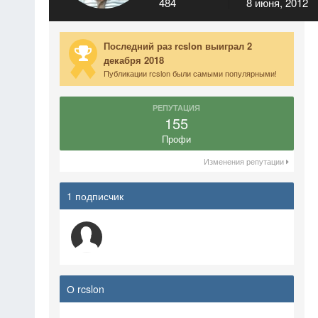
484
8 июня, 2012
Последний раз rcslon выиграл 2
декабря 2018
Публикации rcslon были самыми популярными!
РЕПУТАЦИЯ
155
Профи
Изменения репутации
1 подписчик
О rcslon