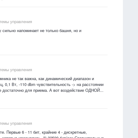
стемы управления
у сильно напоминает не только башня, но и
стемы управления
ника не так важна, как динамический диапазон и
, 0,1 Вт, -110 dbm чувствительность -> на расстоянии
е достаточно для приема. А вот воздействие ОДНОЙ...
стемы управления
те. Первые 6 - 11 бит, крайние 4 - дискретные,
е, которые изменялись. 3) 22500 бит/сек Сравнительные