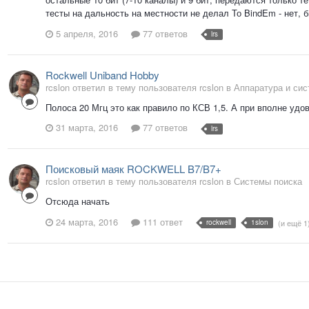
тесты на дальность на местности не делал То BindEm - нет, б
5 апреля, 2016
77 ответов
lrs
Rockwell Uniband Hobby
rcslon ответил в тему пользователя rcslon в
Аппаратура и си
Полоса 20 Мгц это как правило по КСВ 1,5. А при вполне уд
31 марта, 2016
77 ответов
lrs
Поисковый маяк ROCKWELL B7/B7+
rcslon ответил в тему пользователя rcslon в
Системы поиска
Отсюда начать
24 марта, 2016
111 ответ
rockwell
1slon
(и ещё 1