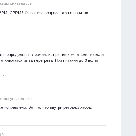
стемы управления
 PPM, CPPM? Из вашего вопроса это не понятно.
но в определённых режимах, при плохом отводе тепла и
тключатся из за перегрева. При питании до 6 вольт
1)
стемы управления
е исправлено. Вот то, что внутри ретранслятора.
16