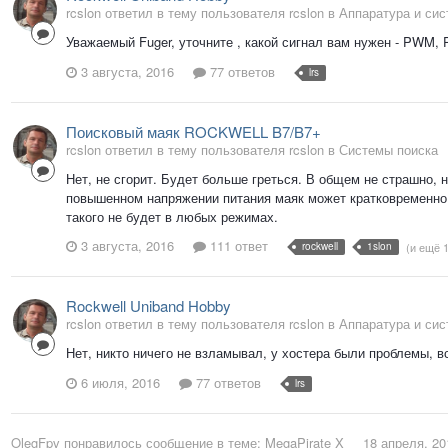
rcslon ответил в тему пользователя rcslon в
Аппаратура и си
Уважаемый Fuger, уточните , какой сигнал вам нужен - PWM,
3 августа, 2016
77 ответов
lrs
Поисковый маяк ROCKWELL B7/B7+
rcslon ответил в тему пользователя rcslon в
Системы поиска
Нет, не сгорит. Будет больше греться. В общем не страшно, 
повышенном напряжении питания маяк может кратковременно о
такого не будет в любых режимах.
3 августа, 2016
111 ответ
rockwell
1slon
(и ещё 
Rockwell Uniband Hobby
rcslon ответил в тему пользователя rcslon в
Аппаратура и си
Нет, никто ничего не взламывал, у хостера были проблемы, вс
6 июля, 2016
77 ответов
lrs
OlegFpv
понравилось сообщение в теме:
MegaPirate X
18 апреля, 20