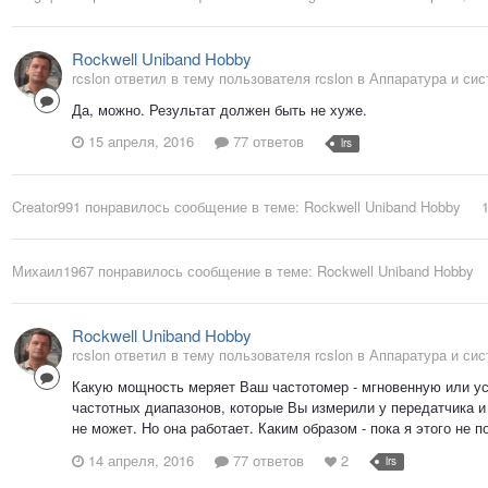
Rockwell Uniband Hobby
rcslon ответил в тему пользователя rcslon в
Аппаратура и си
Да, можно. Результат должен быть не хуже.
15 апреля, 2016
77 ответов
lrs
Creator991
понравилось сообщение в теме:
Rockwell Uniband Hobby
Михаил1967
понравилось сообщение в теме:
Rockwell Uniband Hobby
Rockwell Uniband Hobby
rcslon ответил в тему пользователя rcslon в
Аппаратура и си
Какую мощность меряет Ваш частотомер - мгновенную или у
частотных диапазонов, которые Вы измерили у передатчика и 
не может. Но она работает. Каким образом - пока я этого не 
14 апреля, 2016
77 ответов
2
lrs