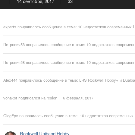
14 сентября, 2017
33
expertx
понравилось сообщение в теме:
10 недостатков современных 
Петрович58
понравилось сообщение в теме:
10 недостатков современ
Петрович58
понравилось сообщение в теме:
10 недостатков современ
Alex444
понравилось сообщение в теме:
LRS Rockwell Hobby+ и Dualba
vohakot
подписался на
rcslon
6 февраля, 2017
OlegFpv
понравилось сообщение в теме:
10 недостатков современных
Rockwell Uniband Hobby