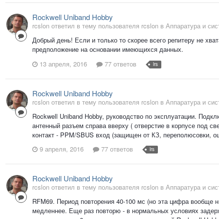
Rockwell Uniband Hobby
rcslon ответил в тему пользователя rcslon в
Аппаратура и си
Добрый день! Если и только то скорее всего репитеру не хват
предположение на основании имеющихся данных.
13 апреля, 2016
77 ответов
lrs
Rockwell Uniband Hobby
rcslon ответил в тему пользователя rcslon в
Аппаратура и си
Rockwell Uniband Hobby, руководство по эксплуатации. Подкл
антенный разъем справа вверху ( отверстие в корпусе под св
контакт - PPM/SBUS вход (защищен от КЗ, переполюсовки, ош
9 апреля, 2016
77 ответов
lrs
Rockwell Uniband Hobby
rcslon ответил в тему пользователя rcslon в
Аппаратура и си
RFM69. Период повторения 40-100 мс (но эта цифра вообще ни
медленнее. Еще раз повторю - в нормальных условиях задер