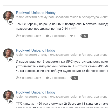
Rockwell Uniband Hobby
rcslon ответил в тему пользователя rcslon в
Аппаратура и си
Там не березы, но роща на них и правда очень похожа. Канад
правостороннее движение ( на 0.44 ) ))))))
6 апреля, 2016
77 ответов
1
lrs
Rockwell Uniband Hobby
rcslon ответил в тему пользователя rcslon в
Аппаратура и си
И самое главное. В современных ЛРС чувствительность прием
устойчивость к импульсным помехам. Смотрите сами - 433 Мгц
40 км соотношение сигнал/шум будет около 15 db, чего вполн
5 апреля, 2016
77 ответов
lrs
Rockwell Uniband Hobby
rcslon ответил в тему пользователя rcslon в
Аппаратура и си
ТТХ канала: 1) 50 раз в секунду 2) Всего до 18 каналов в паке
остальные 10 бит (7-10 каналы) и 9 бит, передаются только т