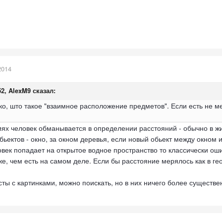
2014
52, AlexM9 сказал:
ко, што такое "взаимное расположение предметов". Если есть не м
ях человек обманывается в определении расстояний - обычно в ж
ектов - окно, за окном деревья, если новый обьект между окном и 
овек попадает на открытое водное пространство то классически ош
же, чем есть на самом деле. Если бы расстояние мерялось как в ге
ксты с картинками, можно поискать, но в них ничего более существе