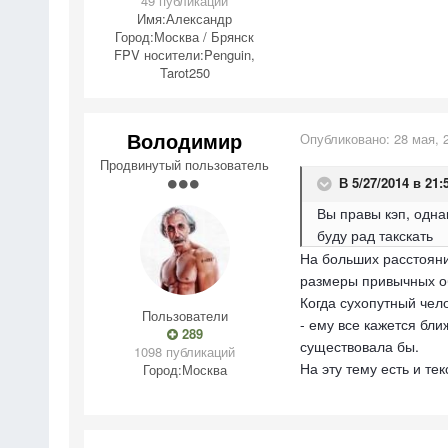
49 публикаций
Имя:
Александр
Город:
Москва / Брянск
FPV носители:
Penguin,
Tarot250
Володимир
Опубликовано:
28 мая, 
Продвинутый пользователь
В 5/27/2014 в 21:
Вы правы кэп, одна
буду рад такскать
На больших расстояни
размеры привычных обь
Когда сухопутный чел
Пользователи
- ему все кажется бли
289
существовала бы.
1098 публикаций
На эту тему есть и те
Город:
Москва