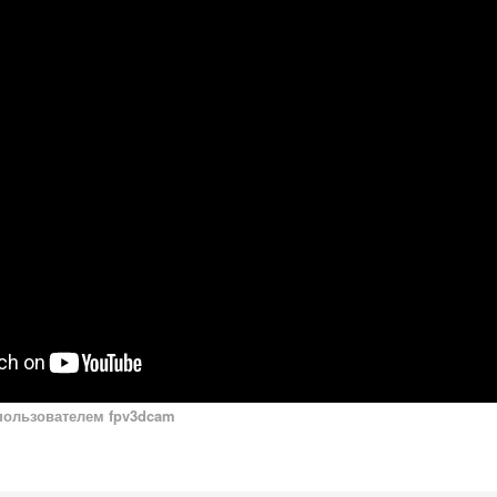
ользователем fpv3dcam