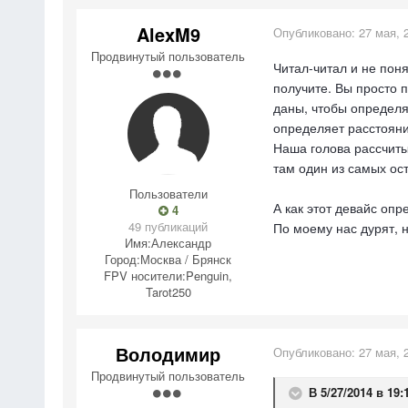
AlexM9
Опубликовано:
27 мая, 
Продвинутый пользователь
Читал-читал и не поня
получите. Вы просто п
даны, чтобы определят
определяет расстояние
Наша голова рассчиты
там один из самых ос
Пользователи
А как этот девайс опр
4
49 публикаций
По моему нас дурят, не
Имя:
Александр
Город:
Москва / Брянск
FPV носители:
Penguin,
Tarot250
Володимир
Опубликовано:
27 мая, 
Продвинутый пользователь
В 5/27/2014 в 19: