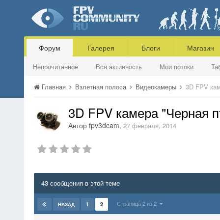
Форум
Галерея
Блоги
Магазин
Непрочитанное
Вся активность
Мои потоки
Та
Главная
Взлетная полоса
Видеокамеры
3D FPV кам
3D FPV камера "Черная п
Автор
fpv3dcam
,
27 февраля, 2014
43 сообщения в этой теме
Страница 2 из 2
1
2
НАЗАД