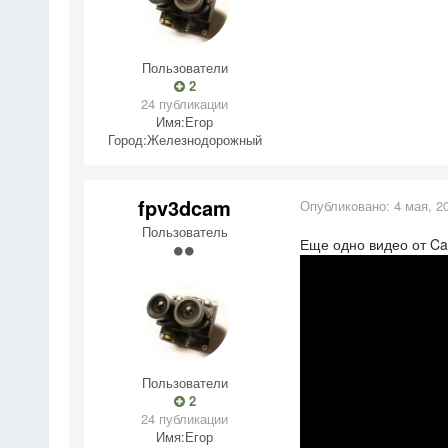
Пользователи
2
24 публикации
Имя:
Егор
Город:
Железнодорожный
fpv3dcam
Опубликовано:
4 мая, 2
Пользователь
Еще одно видео от Ca
Пользователи
2
24 публикации
Имя:
Егор