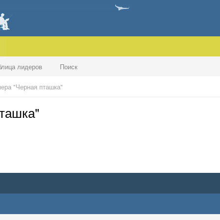
блица лидеров
Поиск
ера "Черная пташка"
ташка"