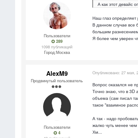
А как этот девайс о
Наш глаз определяет 
В данном случае все б
большим разнесением 
Пользователи
Я более чем уверен ч
289
1098 публикаций
Город:
Москва
AlexM9
Опубликовано:
27 мая, 
Продвинутый пользователь
Вопрос оказался не пр
Точно знаю, что в 3D
объема (сам писал так
такое "взаимное распо
А так - надо пробовать
жалко чуть менее чем
Пользователи
Хм...
4