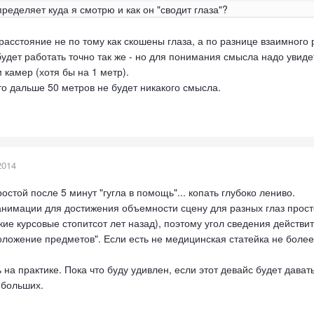
пределяет куда я смотрю и как он "сводит глаза"?
расстояние не по тому как скошены глаза, а по разнице взаимного
удет работать точно так же - но для понимания смысла надо увиде
камер (хотя бы на 1 метр).
то дальше 50 метров не будет никакого смысла.
2014
остой после 5 минут "гугла в помощь"... копать глубоко лениво.
 анимации для достижения объемности сцену для разных глаз прост
ие курсовые стопитсот лет назад), поэтому угол сведения действит
ложение предметов". Если есть не медицинская статейка не более о
 на практике. Пока что буду удивлен, если этот девайс будет давать 
 больших.