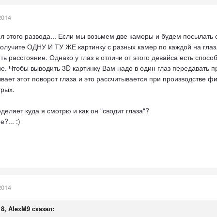
2014
л этого развода... Если мы возьмем две камеры и будем посылать от
олучите ОДНУ И ТУ ЖЕ картинку с разных камер по каждой на глаз. 
ь расстояние. Однако у глаз в отличи от этого девайса есть способ
. Чтобы выводить 3D картинку Вам надо в один глаз передавать пр
вает этот поворот глаза и это рассчитывается при производстве фи
трых.
еделяет куда я смотрю и как он "сводит глаза"?
?... :)
2014
18, AlexM9 сказал: