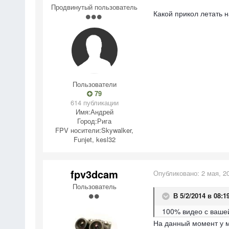
Продвинутый пользователь
Какой прикол летать н
Пользователи
79
614 публикации
Имя:
Андрей
Город:
Рига
FPV носители:
Skywalker,
Funjet, kesl32
fpv3dcam
Опубликовано:
2 мая, 2
Пользователь
В 5/2/2014 в 08:1
100% видео с вашей
На данный момент у ме