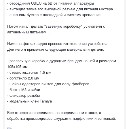
- отсоединил UBEC на 5В от питания аппаратуры
- вытащил также его выходной разъем для питания бустера
- снял сам бустер с площадкой и систему крепления
Потом начал делать "заветную коробочку" усилителя с
автономным питанием...
Ниже на фотках виден процесс изготовления устройства.
Для него я применил следующие материалы и детали:
- распаечную коробку с дурацким брэндом на ней и размером
105х105 мм
- стеклотекстолит 1,5 мм
- оргстекло 2,0 мм
- шайбы адаптеров винтов для слоу-флайеров
- болты М3 и гайки
- фиксатор резьбы
- модельный клей Tamiya
Все отверстия сверлились на сверлильном станке, а
обработка производилась шкурками, надфилями и зенковкой.