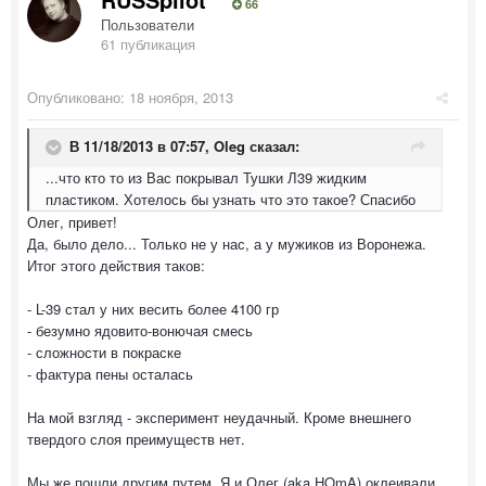
66
Пользователи
61 публикация
Опубликовано:
18 ноября, 2013
В 11/18/2013 в 07:57, Oleg сказал:
...что кто то из Вас покрывал Тушки Л39 жидким
пластиком. Хотелось бы узнать что это такое? Спасибо
Олег, привет!
Да, было дело... Только не у нас, а у мужиков из Воронежа.
Итог этого действия таков:
- L-39 стал у них весить более 4100 гр
- безумно ядовито-вонючая смесь
- сложности в покраске
- фактура пены осталась
На мой взгляд - эксперимент неудачный. Кроме внешнего
твердого слоя преимуществ нет.
Мы же пошли другим путем. Я и Олег (aka HOmA) оклеивали