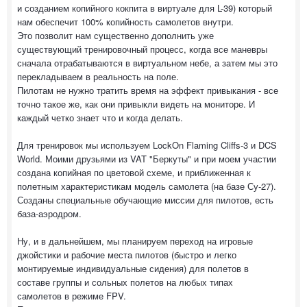
и созданием копийного кокпита в виртуале для L-39) который
нам обеспечит 100% копийность самолетов внутри.
Это позволит нам существенно дополнить уже
существующий тренировочный процесс, когда все маневры
сначала отрабатываются в виртуальном небе, а затем мы это
перекладываем в реальность на поле.
Пилотам не нужно тратить время на эффект привыкания - все
точно такое же, как они привыкли видеть на мониторе. И
каждый четко знает что и когда делать.
Для тренировок мы используем LockOn Flaming Cliffs-3 и DCS
World. Моими друзьями из VAT "Беркуты" и при моем участии
создана копийная по цветовой схеме, и приближенная к
полетным характеристикам модель самолета (на базе Су-27).
Созданы специальные обучающие миссии для пилотов, есть
база-аэродром.
Ну, и в дальнейшем, мы планируем переход на игровые
джойстики и рабочие места пилотов (быстро и легко
монтируемые индивидуальные сидения) для полетов в
составе группы и сольных полетов на любых типах
самолетов в режиме FPV.