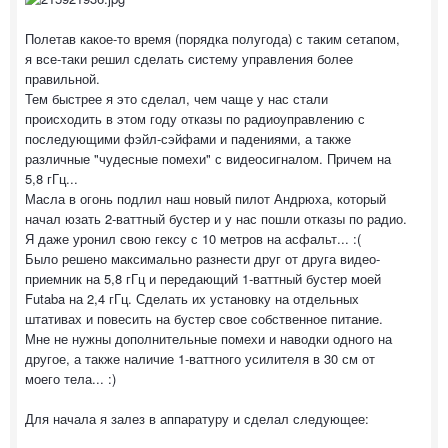
Полетав какое-то время (порядка полугода) с таким сетапом,
я все-таки решил сделать систему управления более
правильной.
Тем быстрее я это сделал, чем чаще у нас стали
происходить в этом году отказы по радиоуправлению с
последующими фэйл-сэйфами и падениями, а также
различные "чудесные помехи" с видеосигналом. Причем на
5,8 гГц...
Масла в огонь подлил наш новый пилот Андрюха, который
начал юзать 2-ваттный бустер и у нас пошли отказы по радио.
Я даже уронил свою гексу с 10 метров на асфальт... :(
Было решено максимально разнести друг от друга видео-
приемник на 5,8 гГц и передающий 1-ваттный бустер моей
Futaba на 2,4 гГц. Сделать их установку на отдельных
штативах и повесить на бустер свое собственное питание.
Мне не нужны дополнительные помехи и наводки одного на
другое, а также наличие 1-ваттного усилителя в 30 см от
моего тела... :)
Для начала я залез в аппаратуру и сделал следующее: