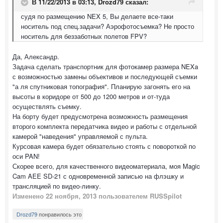
В 11/22/2013 в 03:13, Drozd79 сказал:
судя по размещению NEX 5, Вы делаете все-таки
носитель под спец.задачи? Аэрофотосъемка? Не просто
носитель для беззаботных полетов FPV?
Да, Александр.
Задача сделать транспортник для фотокамер размера NEXa
с возможностью замены объективов и последующей съемки
"а ля спутниковая топография". Планирую загонять его на
высоты в коридоре от 500 до 1200 метров и от-туда
осуществлять съемку.
На борту будет предусмотрена возможность размещения
второго комплекта передатчика видео и работы с отдельной
камерой "наведения" управляемой с пульта.
Курсовая камера будет обязательно стоять с повороткой по
оси PAN!
Скорее всего, для качественного видеоматериала, моя Magic
Cam AEE SD-21 с одновременной записью на флэшку и
трансляцией по видео-линку.
Изменено
22 ноября, 2013
пользователем RUSSpilot
Drozd79
понравилось это