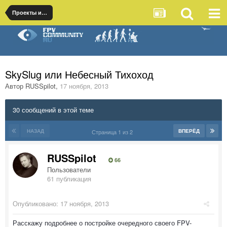
Проекты и отчеты по строительству
SkySlug или Небесный Тихоход
Автор
RUSSpilot
,
17 ноября, 2013
30 сообщений в этой теме
НАЗАД
ВПЕРЁД
Страница 1 из 2
RUSSpilot
66
Пользователи
61 публикация
Опубликовано:
17 ноября, 2013
Расскажу подробнее о постройке очередного своего FPV-