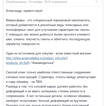
Опубликовано:
18 ноября, 2013
(изменено)
Александр, приветствую!
Микросферы - это специальный порошковый наполнитель,
который добавляется в различные виды эпоксидных или
полиэфирных смол для улучшения характеристик смолы.
С помощью них можно добиться более прочного клеевого
шва, снизить текучесть смолы и облегчить последующую
обработку поверхности.
Один из источников для покупки - всем известный магазин
http://shop.aviamodelka.ru/product_info.php?
products_id=529
'>"Авиамоделька"
Смолой клею только наиболее ответственные соединения
силовых конструкций. Стрингеры, откосы между шпангоутами
и саму обшивку - на ПВА.
Разница в том, что силовой каркас должен работать без
деформаций и не иметь излишнюю степень вязкости в
сопряжениях. А вот остальные детали, особенно обшивка,
наоборот испытывают больше деформаций на кручение.
Поэтому для них лучше использовать более пластичный