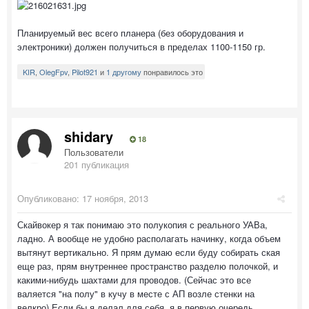
Планируемый вес всего планера (без оборудования и
электроники) должен получиться в пределах 1100-1150 гр.
KIR
,
OlegFpv
,
Pilot921
и
1 другому
понравилось это
shidary
18
Пользователи
201 публикация
Опубликовано:
17 ноября, 2013
Скайвокер я так понимаю это полукопия с реального УАВа,
ладно. А вообще не удобно располагать начинку, когда объем
вытянут вертикально. Я прям думаю если буду собирать ская
еще раз, прям внутреннее пространство разделю полочкой, и
какими-нибудь шахтами для проводов. (Сейчас это все
валяется "на полу" в кучу в месте с АП возле стенки на
велкро) Если бы я делал для себя, я в первую очередь