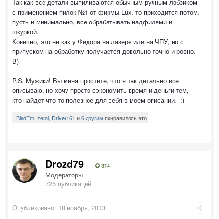
Так как все детали выпиливаются обычным ручным лобзиком
с применением пилок №1 от фирмы Lux, то приходится потом,
пусть и минимально, все обрабатывать надфилями и
шкуркой.
Конечно, это не как у Федора на лазере или на ЧПУ, но с
припуском на обработку получается довольно точно и ровно.
B)
P.S. Мужики! Вы меня простите, что я так детально все
описываю, но хочу просто сэкономить время и деньги тем,
кто найдет что-то полезное для себя в моем описании. :)
BindEm
,
zerol
,
Driver161
и
6 другим
понравилось это
Drozd79
314
Модераторы
725 публикаций
Опубликовано:
18 ноября, 2013