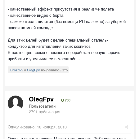
- качественный эффект присутствия в реализме полета
- качественное видео с борта
- самоконтроль пилотов (без помощи РП на земле) за уборкой
шасси по моей команде
Для этих целей будет сделан специальный стапель-
кондуктор для изготовления таких кокпитов
В настоящее время я немного переработал первую версию
приборки и увеличил ее в масштабе...
Drozd79
и
OlegFpv
понравилось это
OlegFpv
738
Пользователи
2791 публикация
Опубликовано:
18 ноября, 2013
Очень и очень здорово. Может тему создать Тебе про эти все