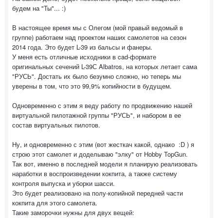
будем на "Ты"... :)
В настоящее время мы с Олегом (мой правый ведомый в
группе) работаем над проектом наших самолетов на сезон
2014 года. Это будет L-39 из бальсы и фанеры.
У меня есть отличные исходники в cad-формате
оригинальных сечений L-39С Albatros, на которых летает сама
"РУСЬ". Достать их было безумно сложно, но теперь мы
уверены в том, что это 99,9% копийности в будущем.
Одновременно с этим я веду работу по продвижению нашей
виртуальной пилотажной группы "РУСЬ", и набором в ее
состав виртуальных пилотов.
Ну, и одновременно с этим (вот жесткач какой, однако :D ) я
строю этот самолет и доделываю "элку" от Hobby TopGun.
Так вот, именно в последней модели я планирую реализовать
наработки в воспроизведении кокпита, а также систему
контроля выпуска и уборки шасси.
Это будет реализовано на полу-копийной передней части
кокпита для этого самолета.
Такие заморочки нужны для двух вещей: