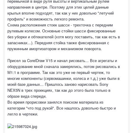
перемычкой в виде руля высоты и вертикальным рулем
направления в центре. Поэтому для этих целей данные
крылья вполне подходят, так как у них довольно "летучий
профиль" и возможность легкого ремонта.
Схема расположения стоек шасси - трехточка с передним
рулевым колесом. Основные стойки шасси фиксированные
без уборки и обтекателей (хотя могу поставить, так как есть в
запасниках...). Передняя стойка также фиксированная с
пружинным амортизатором и механизмом поворота.
Присел за CorelDraw V15 и начал рисовать... Все агрегаты и
оборудование мной сначала замерялись, потом рисовались в
М1:1 в программе. Так как это уже не первый чертеж, то
многие компоненты (сервомашинки, колеса и т.д.) уже были в
моей базе данных... Пришлось заново нарисовать Sony
NEX5N в трех проекциях, так как до этого была только в
образе вида спереди.
Во время прорисовки занялся поиском материала из
категории "что под рукой". Все нашлось довольно быстро и
легло в чертежи.