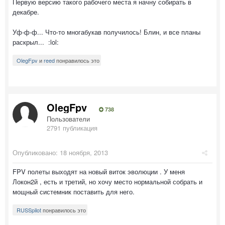
Первую версию такого рабочего места я начну собирать в
декабре.
Уф-ф-ф... Что-то многабукав получилось! Блин, и все планы
раскрыл... :lol:
OlegFpv
и
reed
понравилось это
OlegFpv
738
Пользователи
2791 публикация
Опубликовано:
18 ноября, 2013
FPV полеты выходят на новый виток эволюции . У меня
Локон2й , есть и третий, но хочу место нормальной собрать и
мощный системник поставить для него.
RUSSpilot
понравилось это