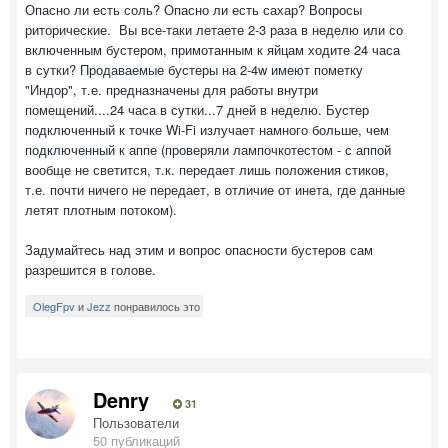
Опасно ли есть соль? Опасно ли есть сахар? Вопросы
риторические. Вы все-таки летаете 2-3 раза в неделю или со
включенным бустером, примотанным к яйцам ходите 24 часа
в сутки? Продаваемые бустеры на 2-4w имеют пометку
"Индор", т.е. предназначены для работы внутри
помещений....24 часа в сутки...7 дней в неделю. Бустер
подключенный к точке Wi-Fi излучает намного больше, чем
подключенный к аппе (проверяли лампочкотестом - с аппой
вообще не светится, т.к. передает лишь положения стиков,
т.е. почти ничего не передает, в отличие от инета, где данные
летят плотным потоком).
Задумайтесь над этим и вопрос опасности бустеров сам
разрешится в голове.
OlegFpv
и
Jezz
понравилось это
Denry
31
Пользователи
50 публикаций