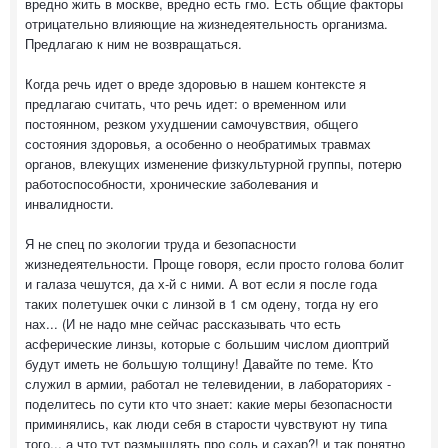
вредно жить в москве, вредно есть гмо. Есть общие факторы
отрицательно влияющие на жизнедеятельность организма.
Предлагаю к ним не возвращаться.
Когда речь идет о вреде здоровью в нашем контексте я
предлагаю считать, что речь идет: о временном или
постоянном, резком ухудшении самочувствия, общего
состояния здоровья, а особенно о необратимых травмах
органов, влекущих изменение физкультурной группы, потерю
работоспособности, хронические заболевания и
инвалидности.
Я не спец по экологии труда и безопасности
жизнедеятельности. Проще говоря, если просто голова болит
и галаза чешутся, да х-й с ними. А вот если я после года
таких полетушек очки с линзой в 1 см одену, тогда ну его
нах... (И не надо мне сейчас рассказывать что есть
асферические линзы, которые с большим числом диоптрий
будут иметь не большую толщину! Давайте по теме. Кто
служил в армии, работал не телевидении, в лабораториях -
поделитесь по сути кто что знает: какие меры безопасности
приминялись, как люди себя в старости чувствуют ну типа
того... а что тут размышлять про соль и сахар?! и так понятно