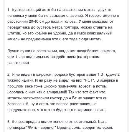
1. Бустер стоящий хотя бы на расстоянии метра - двух от
человека у меня бы не вызывал опасений. Я говорю именно о
расстоянии 20-40 см до паха и головы. У меня коаксиал от
передатчика до бустера метра полтора, можно ставить на
штатив, но это крайне не удобно, да и имхо коаксиальный
кабель не предназначен что б его туда сюда мотать.
Лучше сутки на расстоянии, когда нет воздействия прямого,
чем 1 час под сильным воздействием (на коротком
расстоянии)
2. Я не видел в широкой продаже бустеров выше 1 Вт (даже 2
тяжело найти). И ни разу не видел на них "РСТ". В америке в
прошлом веке тоже широко применяли асбест, а потом
боролись с ним как с эпидемией! Так что тот факт что
китаезы раскочегарили бустер до 4 Вт не значит что он
безопасный, ну и опять же вопрос расстояния, не
предусмотрено, что кто то будет его в кармане носить.
3. Вопрос вреда в целом конечно относительный. Есть
поговорка "Жить - вредно!" Вредна соль, вреден телефон,