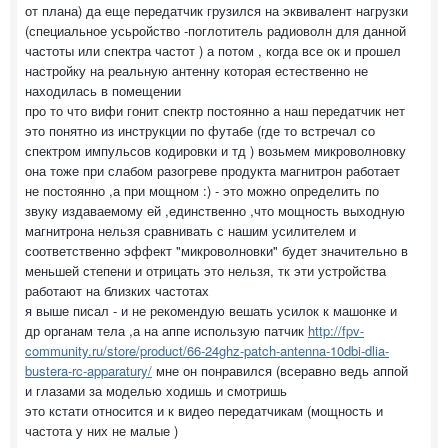
от плана) да еще передатчик грузился на эквивалент нагрузки
(специальное усьройство -поглотитель радиоволн для данной
частоты или спектра частот ) а потом , когда все ок и прошел
настройку на реальную антенну которая естественно не
находилась в помещении
про то что вифи гонит спектр постоянно а наш передатчик нет
это понятно из инструкции по футабе (где то встречал со
спектром импульсов кодировки и тд ) возьмем микроволновку
она тоже при слабом разогреве продукта магнитрон работает
не постоянно ,а при мощном :) - это можно определить по
звуку издаваемому ей ,единственно ,что мощность выходную
магнитрона нельзя сравнивать с нашим усилителем и
соответственно эффект "микроволновки" будет значительно в
меньшей степени и отрицать это нельзя, тк эти устройства
работают на близких частотах
я выше писал - и не рекомендую вешать усилок к машонке и
др органам тела ,а на аппе использую патчик
http://fpv-
community.ru/store/product/66-24ghz-patch-antenna-10dbi-dlia-
bustera-rc-apparatury/
мне он понравился (всеравно ведь аппой
и глазами за моделью ходишь и смотришь
это кстати относится и к видео передатчикам (мощность и
частота у них не малые )