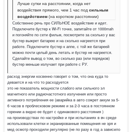
Лучше сутки на расстоянии, когда нет
воздействия прямого, чем 1 час под
сильным
воздействием
(на коротком расстоянии)
Собственно речь про СИЛЬНОЕ воздействие и идет.
Подключите бустер к Wi-Fi точке, запитайте от 1000mah
и погоняйте по сети фильм, посмотрите за сколько у вас
бустер выжрет батарею и на сколько нагреется при
работе. Подключите бустер к аппе, с той же батареей
можно почти целый день летать и бустер не нагреется.
Сделайте вывод о том, во сколько раз (или порядков)
бустер меньше излучает при работе с РУ.
расход энергии косвенно говорит о том, что она куда то
девается и на что то расходуется
это не показатель мощности слабого или сильного эл
магнитного или радиочастотного излучения или просто
активного потребления ее (аварийка в авто сожрет аккум за 5-
6 часов в проблесковом режиме и за 2-3 часа в постоянном
горении а видно ее будет с одинакового расстояния )
на производствах по настройке и при испытаниях в вч среде
использовали клетки и экранированные помещения не зря и
мед осмотр проходили регулярно (не по разу в год а зависило