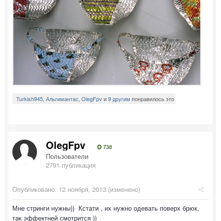
Turkish945
,
Альгимантас
,
OlegFpv
и
9 другим
понравилось это
OlegFpv
738
Пользователи
2791 публикация
Опубликовано:
12 ноября, 2013
(изменено)
Мне стринги нужны)) Кстати , их нужно одевать поверх брюк,
так эффектней смотрится ))