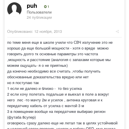
puh
1
Пользователи
24 публикации
Опубликовано:
12 ноября, 2013
по теме меня еще в школе учили что СВЧ излучение это не
хорошо да еще большой мощности - хотя о вреде можно
говорить долго тк основные параметры это частота
,мощность и расстояние (аналогия с запахами которые мы
можем ощущать- я о не приятных)
да конечно необходимо все считать ,чтобы получить
обоснованные доказательства вредно или нет
но я поступаю так
1 если не далеко и близко - то без усилка
2 если хочу полетать подальше и выехал в поле а вокруг
него лес -то мачту 2м и усилок , антенка круговая и к
передатчику кабель от усилка с мачтой 3 м
3 в помещении вообще на передатчике выбираю регион
(футаба 8супер)
оговорюсь сразу далеко еще не летал так в целях устойчивой
и надежной связи провеить усилок и работу OSD- мне всегда