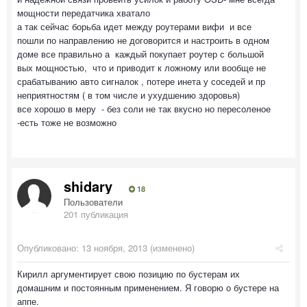
мощности передатчика хватало
а так сейчас борьба идет между роутерами вифи и все
пошли по направлению не договорится и настроить в одном
доме все правильно а каждый покупает роутер с большой
вых мощностью, что и приводит к ложному или вообще не
срабатыванию авто сигналок , потере инета у соседей и пр
неприятностям ( в том числе и ухудшению здоровья)
все хорошо в меру - без соли не так вкусно но пересоленое
-есть тоже не возможно
shidary
18
Пользователи
201 публикация
Опубликовано:
13 ноября, 2013
(изменено)
Кирилл аргументирует свою позицию по бустерам их
домашним и постоянным применением. Я говорю о бустере на
аппе.