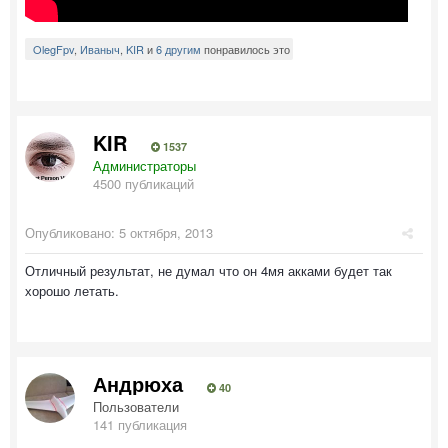
OlegFpv
,
Иваныч
,
KIR
и
6 другим
понравилось это
KIR
1537
Администраторы
4500 публикаций
Опубликовано:
5 октября, 2013
Отличный результат, не думал что он 4мя акками будет так
хорошо летать.
Андрюха
40
Пользователи
141 публикация