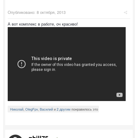
Опубликовано:
8 октября, 2013
А вот комплекс в работе, оч красиво!
Николай
,
OlegFpv
,
Василий
и
2 другим
понравилось это
phill75