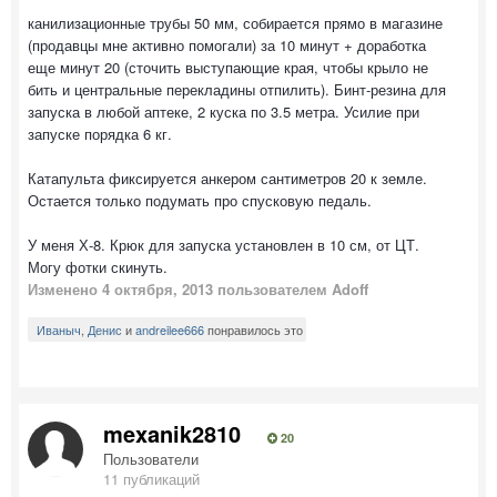
канилизационные трубы 50 мм, собирается прямо в магазине
(продавцы мне активно помогали) за 10 минут + доработка
еще минут 20 (сточить выступающие края, чтобы крыло не
бить и центральные перекладины отпилить). Бинт-резина для
запуска в любой аптеке, 2 куска по 3.5 метра. Усилие при
запуске порядка 6 кг.
Катапульта фиксируется анкером сантиметров 20 к земле.
Остается только подумать про спусковую педаль.
У меня Х-8. Крюк для запуска установлен в 10 см, от ЦТ.
Могу фотки скинуть.
Изменено
4 октября, 2013
пользователем Adoff
Иваныч
,
Денис
и
andreilee666
понравилось это
mexanik2810
20
Пользователи
11 публикаций