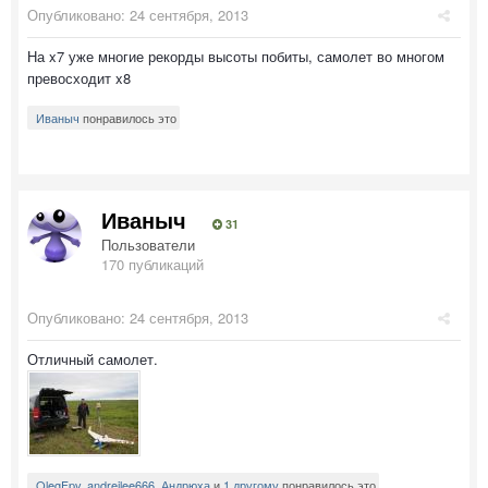
Опубликовано:
24 сентября, 2013
На x7 уже многие рекорды высоты побиты, самолет во многом
превосходит x8
Иваныч
понравилось это
Иваныч
31
Пользователи
170 публикаций
Опубликовано:
24 сентября, 2013
Отличный самолет.
OlegFpv
,
andreilee666
,
Андрюха
и
1 другому
понравилось это