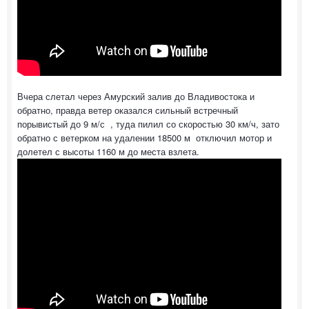
Вчера слетал через Амурский залив до Владивостока и
обратно, правда ветер оказался сильный встречный
порывистый до 9 м/с , туда пилил со скоростью 30 км/ч, зато
обратно с ветерком на удалении 18500 м отключил мотор и
долетел с высоты 1160 м до места взлета.