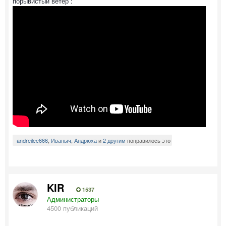
порывистый ветер :
andreilee666
,
Иваныч
,
Андрюха
и
2 другим
понравилось это
KIR
1537
Администраторы
4500 публикаций