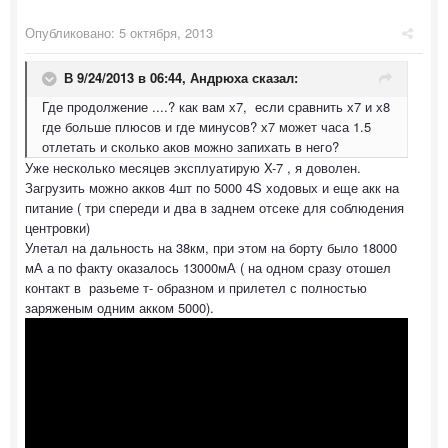
Опубликовано:
5 октября, 2013
В 9/24/2013 в 06:44, Андрюха сказал:
Где продолжение ....? как вам х7, если сравнить х7 и х8
где больше плюсов и где минусов? х7 может часа 1.5
отлетать и сколько аков можно запихать в него?
Уже несколько месяцев эксплуатирую X-7 , я доволен.
Загрузить можно акков 4шт по 5000 4S ходовых и еще акк на
питание ( три спереди и два в заднем отсеке для соблюдения
центровки)
Улетал на дальность на 38км, при этом на борту было 18000
мА а по факту оказалось 13000мА ( на одном сразу отошел
контакт в разьеме т- образном и прилетел с полностью
заряженым одним акком 5000).