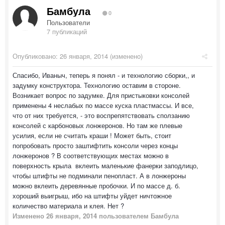
Бамбула
0
Пользователи
7 публикаций
Опубликовано:
26 января, 2014
(изменено)
Спасибо, Иваныч, теперь я понял - и технологию сборки,, и
задумку конструктора. Технологию оставим в стороне.
Возникает вопрос по задумке. Для пристыковки консолей
применены 4 неслабых по массе куска пластмассы. И все,
что от них требуется, - это воспрепятствовать сползанию
консолей с карбоновых лонжеронов. Но там же плевые
усилия, если не считать краши ! Может быть, стоит
попробовать просто заштифтить консоли через концы
лонжеронов ? В соответствующих местах можно в
поверхность крыла вклеить маленькие фанерки заподлицо,
чтобы штифты не подминали пенопласт. А в лонжероны
можно вклеить деревянные пробочки. И по массе д. б.
хороший выигрыш, ибо на штифты уйдет ничтожное
количество материала и клея. Нет ?
Изменено
26 января, 2014
пользователем Бамбула