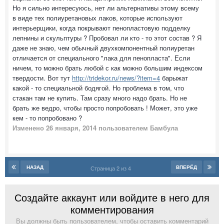
Но я сильно интересуюсь, нет ли альтернативы этому всему
в виде тех полиуретановых лаков, которые используют
интерьерщики, когда покрывают пенопластовую подделку
лепнины и скульптуры ? Пробовал ли кто - то этот состав ? Я
даже не знаю, чем обычный двухкомпонентный полиуретан
отличается от специального "лака для пенопласта". Если
ничем, то можно брать любой с как можно большим индексом
твердости. Вот тут
http://tridekor.ru/news/?item=4
барыжат
какой - то специальной бодягой. Но проблема в том, что
стакан там не купить. Там сразу много надо брать. Но не
брать же ведро, чтобы просто попробовать ! Может, это уже
кем - то попробовано ?
Изменено
26 января, 2014
пользователем Бамбула
НАЗАД
ВПЕРЁД
Страница 2 из 4
Создайте аккаунт или войдите в него для
комментирования
Вы должны быть пользователем, чтобы оставить комментарий