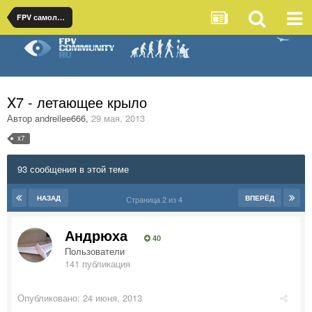
FPV самолеты
X7 - летающее крыло
Автор
andreilee666
,
29 мая, 2013
x7
93 сообщения в этой теме
НАЗАД
ВПЕРЁД
Страница 2 из 4
Андрюха
40
Пользователи
141 публикация
Опубликовано:
24 июня, 2013