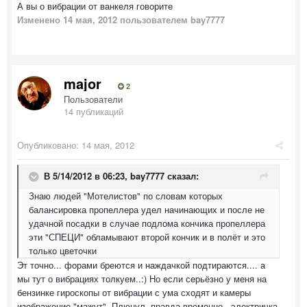
А вы о вибрации от ванкеля говорите
Изменено
14 мая, 2012
пользователем bay7777
major
2
Пользователи
14 публикаций
Опубликовано:
14 мая, 2012
В 5/14/2012 в 06:23, bay7777 сказал:
Знаю людей "Мотелистов" по словам которых
балансировка пропеллера удел начинающих и после не
удачной посадки в случае подлома кончика пропеллера
эти "СПЕЦИ" обламывают второй кончик и в полёт и это
только цветочки
Эт точно... форами бреются и наждачкой подтираются.... а
мы тут о вибрациях толкуем..:) Но если серьёзно у меня на
бензинке гироскопы от вибрации с ума сходят и камеры
изображение "мажут". Плюнул, правда временно.. электричка