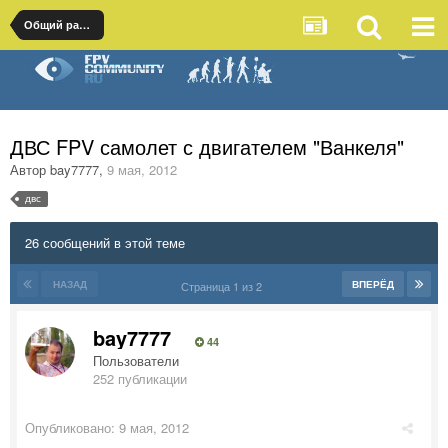
Общий раздел
ДВС FPV самолет с двигателем "Ванкеля"
Автор
bay7777
,
9 мая, 2012
двс
26 сообщений в этой теме
НАЗАД
ВПЕРЁД
Страница 1 из 2
bay7777
44
Пользователи
252 публикации
Опубликовано:
9 мая, 2012