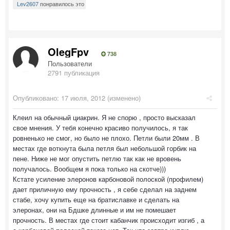
Lev2607
понравилось это
OlegFpv
738
Пользователи
2791 публикация
Опубликовано:
17 июля, 2012
(изменено)
Клеил на обычный циакрин. Я не спорю , просто высказал
свое мнения. У тебя конечно красиво получилось, я так
ровненько не смог, но было не плохо. Петли были 20мм . В
местах где воткнута была петля был небольшой горбик на
пене. Ниже не мог опустить петлю так как не вровень
получалось. Вообщем я пока только на скотче)))
Кстате усиление элеронов карбоновой полоской (профилем)
дает приличную ему прочность , я себе сделал на заднем
стабе, хочу купить еще на братиславке и сделать на
элеронах, они на Бдшке длинные и им не помешает
прочность. В местах где стоит кабанчик происходит изгиб , а