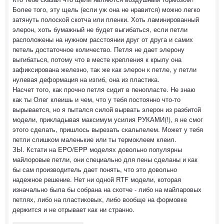
Более того, эту щель (если уж она не нравится) можно легко
затянуть полоской скотча или пленки. Хоть ламинированный
элерон, хоть бумажный не будет выгибаться, если петли
расположены на нужном расстоянии друг от друга и самих
петель достаточное количество. Петля не дает элерону
выгибаться, потому что в месте крепления к крылу она
зафиксирована железно, так же как элерон к петле, у петли
нулевая деформация на изгиб, она из пластика.
Насчет того, как прочно петля сидит в пенопласте. Не знаю
как ты Олег клеишь и чем, что у тебя постоянно что-то
вырывается, но я пытался силой вырвать элерон из разбитой
модели, прикладывая максимум усилия РУКАМИ(!), я не смог
этого сделать, пришлось вырезать скальпелем. Может у тебя
петли слишком маленькие или ты термоклеем клеил.
ЗЫ. Кстати на EPO/EPP моделях довольно популярны
майлоровые петли, они специально для пены сделаны и как
бы сам производитель дает понять, что это довольно
надежное решение. Нет ни одной RTF модели, которая
изначально была бы собрана на скотче - либо на майларовых
петлях, либо на пластиковых, либо вообще на формовке
держится и не отрывает как ни странно.