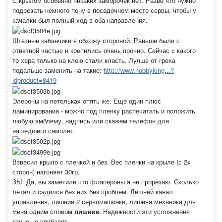
С крылом особенно никаких заморочек нет. Разве что нужно
подрезать немного пену в посадочном месте сервы, чтобы у
качалки был полный ход в оба направления.
Штатные кабанчики я обхожу стороной. Раньше были с
ответной частью и крепились очень прочно. Сейчас с какого
то хера только на клею стали класть. Лучше от греха
подальше заменить на такие:
http://www.hobbyking...?
idproduct=8419
Элероны на петельках опять же. Еще один плюс
ламинирования - можно под пленку распечатать и положить
любую эмблему, надпись или скажем телефон для
нашедшего самолет.
Взвесил крыло с пленкой и без. Вес пленки на крыле (с 2х
сторон) нагоняет 30гр.
ЗЫ. Да, вы заметили что флапероны я не прорезаю. Сколько
летал и садился без них без проблем. Лишний канал
управления, лишние 2 сервомашинки, лишняя механика для
меня одним словом
лишние.
Надежности эти усложнения
точно не прибавят.