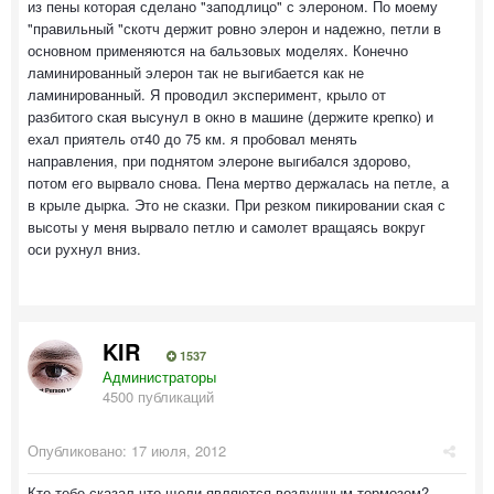
из пены которая сделано "заподлицо" с элероном. По моему
"правильный "скотч держит ровно элерон и надежно, петли в
основном применяются на бальзовых моделях. Конечно
ламинированный элерон так не выгибается как не
ламинированный. Я проводил эксперимент, крыло от
разбитого ская высунул в окно в машине (держите крепко) и
ехал приятель от40 до 75 км. я пробовал менять
направления, при поднятом элероне выгибался здорово,
потом его вырвало снова. Пена мертво держалась на петле, а
в крыле дырка. Это не сказки. При резком пикировании ская с
высоты у меня вырвало петлю и самолет вращаясь вокруг
оси рухнул вниз.
KIR
1537
Администраторы
4500 публикаций
Опубликовано:
17 июля, 2012
Кто тебе сказал что щели являются воздушным тормозом?