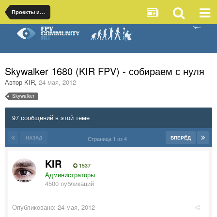
Проекты и отчеты по строительству
Skywalker 1680 (KIR FPV) - собираем с нуля
Автор
KIR
,
24 мая, 2012
Skywalker
97 сообщений в этой теме
НАЗАД
ВПЕРЁД
Страница 1 из 4
KIR
1537
Администраторы
4500 публикаций
Опубликовано:
24 мая, 2012