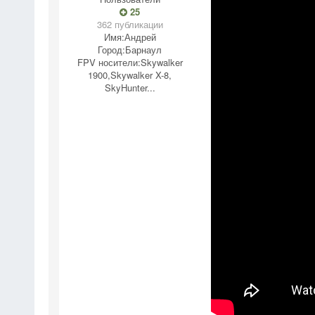
25
362 публикации
Имя:
Андрей
Город:
Барнаул
FPV носители:
Skywalker
1900,Skywalker X-8,
SkyHunter...