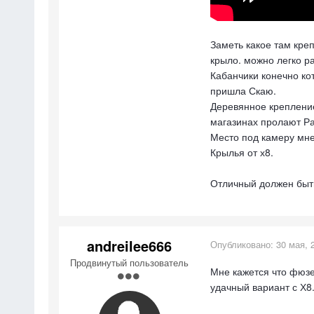
Заметь какое там кре
крыло. можно легко ра
Кабанчики конечно кот
пришла Скаю.
Деревянное крепление 
магазинах пролают Раз
Место под камеру мне 
Крылья от х8.
Отличный должен быть 
andreilee666
Опубликовано:
30 мая, 
Продвинутый пользователь
Мне кажется что фюзел
удачный вариант с Х8.