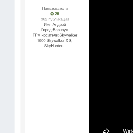
Пользователи
25
362 публикации
Имя:
Андрей
Город:
Барнаул
FPV носители:
Skywalker
1900,Skywalker X-8,
SkyHunter...