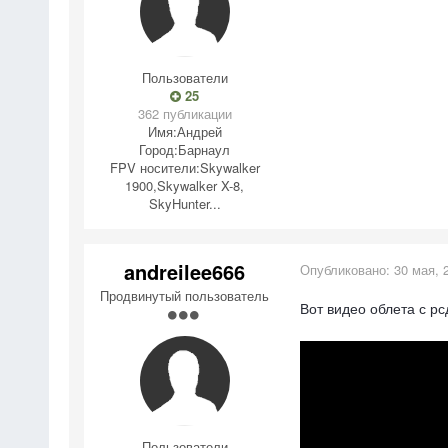
Пользователи
25
362 публикации
Имя:
Андрей
Город:
Барнаул
FPV носители:
Skywalker
1900,Skywalker X-8,
SkyHunter...
andreilee666
Опубликовано:
30 мая, 
Продвинутый пользователь
Вот видео облета с рс
Пользователи