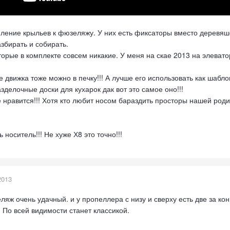
пление крыльев к фюзеляжу. У них есть фиксаторы вместо деревяше
збирать и собирать.
орые в комплекте совсем никакие. У меня на скае 2013 на элевато
движка тоже можно в печку!!! А лучше его использовать как шаблон
делочные доски для кухарок дак вот это самое оно!!!
нравится!!! Хотя кто любит носом бараздить просторы нашей родин
носитель!!! Не хуже Х8 это точно!!!
2013
яж очень удачный. и у пропеллера с низу и сверху есть две за ко
 По всей видимости станет классикой.