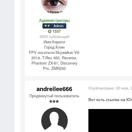
Администраторы
1537
4500 публикаций
Имя:
Кирилл
Город:
Клин
FPV носители:
Skywalker V6-
2014, T-Rex 450, Reverse,
Phantom ZX-61, Discovery
Pro, ZMR250
andreilee666
Опубликовано:
30 мая, 
Продвинутый пользователь
Вот есть ссылка на Ют