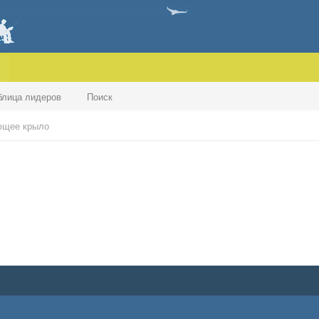
блица лидеров
Поиск
ющее крыло