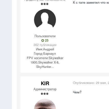
К с тате заметил что
Пользователи
25
362 публикации
Имя:
Андрей
Город:
Барнаул
FPV носители:
Skywalker
1900,Skywalker X-8,
SkyHunter...
KIR
Опубликовано:
29 мая, 
Администратор
Чем?