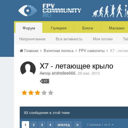
Форум
Галерея
Блоги
Магазин
Непрочитанное
Вся активность
Мои потоки
Та
Главная
Взлетная полоса
FPV самолеты
X7 - лета
X7 - летающее крыло
Автор
andreilee666
,
29 мая, 2013
x7
93 сообщения в этой теме
Страница 1 из 4
1
2
3
4
ВПЕРЁД