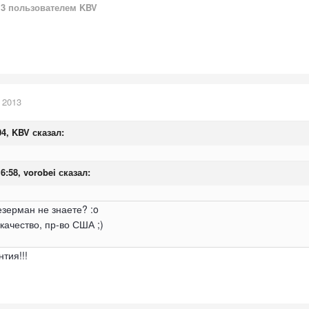
13
пользователем KBV
 2013
04, KBV сказал:
16:58, vorobei сказал:
зерман не знаете? :o
качество, пр-во США ;)
тия!!!