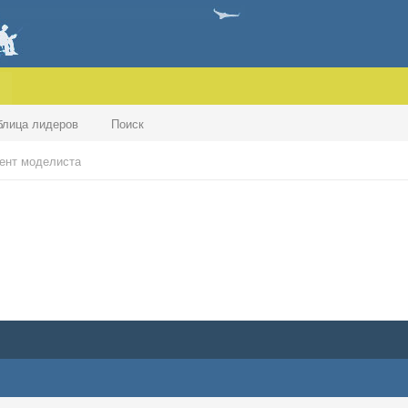
блица лидеров
Поиск
ент моделиста