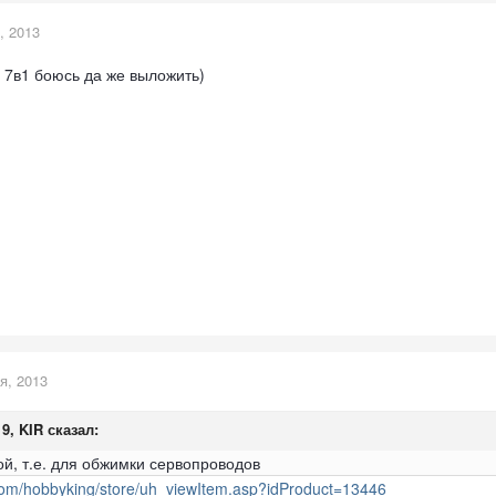
, 2013
 7в1 боюсь да же выложить)
я, 2013
19, KIR сказал:
ой, т.е. для обжимки сервопроводов
com/hobbyking/store/uh_viewItem.asp?idProduct=13446