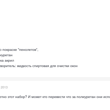
 покраске "пенолетов",
лиуретан
крил
идкость спиртовая для очистки окон
 2013
тно этот набор? И может кто перевести что за полиуретан они исп