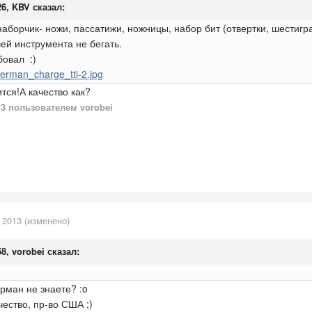
26, KBV сказал:
аборчик- ножи, пассатижи, ножницы, набор бит (отвертки, шестигра
чей инструмента не бегать.
бовал :)
herman_charge_tti-2.jpg
тся!А качество как?
13
пользователем vorobei
 2013
(изменено)
58, vorobei сказал:
рман не знаете? :o
ество, пр-во США ;)