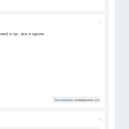
ки) и пр., все в одном.
Альгимантас
понравилось это