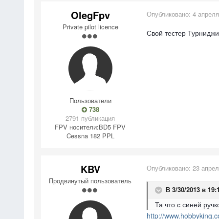
OlegFpv
Опубликовано:
4 апреля
Private pilot licence
Свой тестер Турниджи
Пользователи
738
2791 публикация
FPV носители:
BD5 FPV
Cessna 182 PPL
KBV
Опубликовано:
23 апрел
Продвинутый пользователь
В 3/30/2013 в 19:
Та что с синей ручк
http://www.hobbyking.