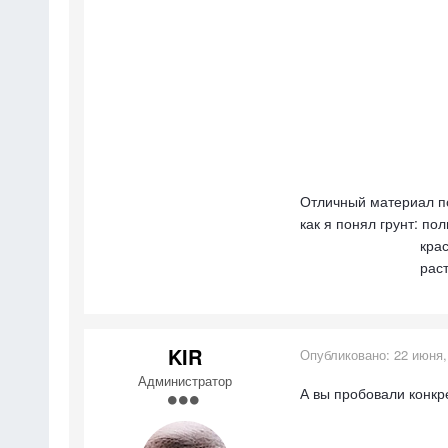
Отличный материал по
как я понял грунт: по
краска а
растворитель: ж
KIR
Опубликовано:
22 июня,
Администратор
А вы пробовали конкре