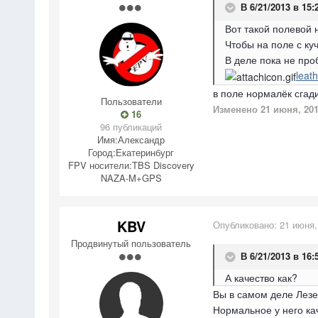
В 6/21/2013 в 15:
Вот такой полевой н
Чтобы на поле с ку
В деле пока не про
leat
в поле нормалёк сгади
Пользователи
Изменено
21 июня, 20
16
96 публикаций
Имя:
Александр
Город:
Екатеринбург
FPV носители:
TBS Discovery
NAZA-M+GPS
KBV
Опубликовано:
21 июня,
Продвинутый пользователь
В 6/21/2013 в 16:
А качество как?
Вы в самом деле Лезе
Нормальное у него кач