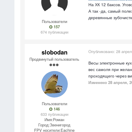
На ХК 12 баксов. Угово
А так -да, самый пол
деревянные зубочистки
Пользователи
157
674 публикации
slobodan
Опубликовано:
28 апрел
Продвинутый пользователь
Весы электронные кух
вес самоля при желан
проходящего через вин
Изменено
28 апреля, 2
Пользователи
146
633 публикации
Имя:
Роман
Город:
Звенигород
FPV носители:
Eachine