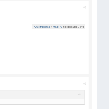
Альгимантас
и
Maax77
понравилось это