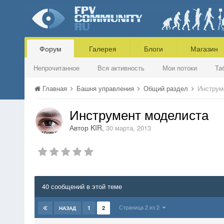
Форум
Галерея
Блоги
Магазин
Непрочитанное
Вся активность
Мои потоки
Та
Главная
Башня управления
Общий раздел
Инструм
Инструмент моделиста
Автор
KIR
,
30 марта, 2013
40 сообщений в этой теме
Страница 2 из 2
1
2
НАЗАД