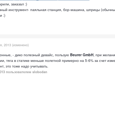
рили, заказал :)
езный инструмент- паяльная станция, бор-машина, шприцы (обычны
 :)
я, 2013
(изменено)
онные, - дико полезный девайс, пользую
Beurer GmbH
, при желани
ии, тяга в статике меньше полетной примерно на 5-6% за счет изм
т, это тоже надо учитывать.
013
пользователем slobodan