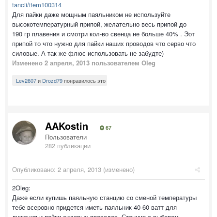
tancii/item100314
Для пайки даже мощным паяльником не используйте
высокотемпературный припой, желательно весь припой до
190 гр плавения и смотри кол-во свенца не больше 40% . Эот
припой то что нужно для пайки наших проводов что серво что
силовые. А так же флюс использовать не забудте)
Изменено
2 апреля, 2013
пользователем Oleg
Lev2607
и
Drozd79
понравилось это
AAKostin
67
Пользователи
282 публикации
Опубликовано:
2 апреля, 2013
(изменено)
2Oleg:
Даже если купишь паяльную станцию со сменой температуры
тебе всеровно придется иметь паяльник 40-60 ватт для
лужения и пайки силовых проводов. Станция с выбором