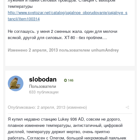
температуры
http://www.svetozar.net/catalog/pajalnoe_oborudovanie/pajalnye_s
tancii/item100314
Не соглашусь. у меня 2 сменных жала. один для мелочи
всякой, другой для силовых. XT-80 - без проблем....
Изменено
2 апреля, 2013
пользователем unhumAndrey
slobodan
146
Пользователи
633 публикации
Опубликовано:
2 апреля, 2013
(изменено)
Я купил недавно станцию Lukey 936 AD, совсем не дорого,
плавное изменение температуры, антистатичный, цифровой
дисплей, температуру держит мертво, очень приятно
работать..Согласен с Олегом, большой нихромовый паяльник