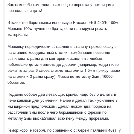
Заказал себе комплект - наконец-то перестану ножницами
провода зачищать!
В качестве бормашинки использую Proxxon FBS 240/E 100w.
Меньше 100w лучше не брать, если планируем резать
материалы.
Машинку периодически вставляю в станину проксоновскую +
на станине координатный столик - комбинация позволяет
выпиливать рамы для коптеров и исполнять любые
небольшие детали вплоть до дюрали (например, когда пилю
рамы то за раз 6 слоёв стеклотекстолита 1.5мм прикручиваю
на столик = 3 рамы сразу). Фреза по металлу 2мм. 16000
оборотов.
Недавно собрал два летающих крыла, надо было делать в
пене канавки для усилений. Ранее я делал так - усиление 3
мм шириной предположим. Делал ножом два прореза на
расстоянии 3мм после чего бормашинкой с фрезой по
металлу 2мм выскабливал всю пену между прорезами.
Гемор короче говоря, по сравнению с: берём паяльник 40вт, у