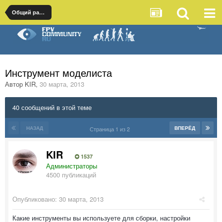
Общий раздел
Инструмент моделиста
Автор
KIR
,
30 марта, 2013
40 сообщений в этой теме
НАЗАД
ВПЕРЁД
Страница 1 из 2
KIR
1537
Администраторы
4500 публикаций
Опубликовано:
30 марта, 2013
Какие инструменты вы используете для сборки, настройки