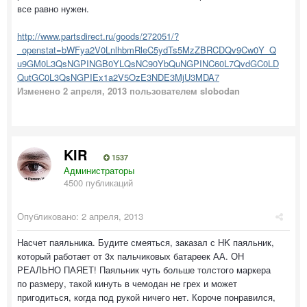
все равно нужен.
http://www.partsdirect.ru/goods/272051/?
_openstat=bWFya2V0LnlhbmRleC5ydTs5MzZBRCDQv9Cw0Y_Q
u9GM0L3QsNGPINGB0YLQsNC90YbQuNGPINC60L7QvdGC0LD
QutGC0L3QsNGPIEx1a2V5OzE3NDE3MjU3MDA7
Изменено
2 апреля, 2013
пользователем slobodan
KIR
1537
Администраторы
4500 публикаций
Опубликовано:
2 апреля, 2013
Насчет паяльника. Будите смеяться, заказал с HK паяльник,
который работает от 3х пальчиковых батареек АА. ОН
РЕАЛЬНО ПАЯЕТ! Паяльник чуть больше толстого маркера
по размеру, такой кинуть в чемодан не грех и может
пригодиться, когда под рукой ничего нет. Короче понравился,