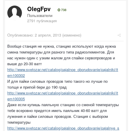
OlegFpv
738
Пользователи
2791 публикация
Опубликовано:
2 апреля, 2013
(изменено)
Вообще станция не нужна, станцию используют когда нужна
смена температуры для разного типа радиоэлементов. Для
нас нужен один с узким жалом для спайки сервопроводов и
выше до 20-30 ватт
http://www.svetozar.net/catalog/pajalnoe_oborudovanie/pajalniki/it
em100302
И для пайки силовых проводов типо такого но лучше по
толще и припой бери до 190 град
http://www.svetozar.net/catalog/pajalnoe_oborudovanie/pajalniki/it
em100305
Даже если купишь паяльную станцию со сменой температуры
тебе всеровно придется иметь паяльник 40-60 ватт для
лужения и пайки силовых проводов. Станция с выбором
температуры
http://www.svetozar.net/catalog/pajalnoe_oborudovanie/pajalnye_s