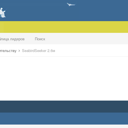
блица лидеров
Поиск
оительству
SeabirdSeeker 2.6м