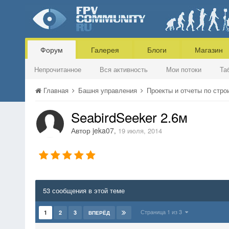
Форум
Галерея
Блоги
Магазин
Непрочитанное
Вся активность
Мои потоки
Та
Главная
Башня управления
Проекты и отчеты по стр
SeabirdSeeker 2.6м
Автор
jeka07
,
19 июля, 2014
53 сообщения в этой теме
Страница 1 из 3
1
2
3
ВПЕРЁД