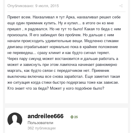
Опубликовано:
9 июля, 2015
Привет всем. Нахваливал я тут Арка, нахваливал решил себе
еще один приемник купить. Ну и купил... в итоге он ко мне
пришел , я радовался. Но не тут то было! Какая то беда с ним
произошла. Я его забиндил без проблем. Но дальше с ним
начали происходить удивительные вещи. Медленно стиками
двигаеш отрабатывает нормально пока в крайнее положение
не переведеш... сразу клинит и как будто сигнал теряет.
Через пару сикунд может востановится и дальше работать а
может и зависнуть при этом лампочка начинает равномерно
маргать, как будто связи с передатчиком нет. Приемник
выключиш включиш все снова заработал. Еще заметил такая
же ситуация когда стики быстро подергаеш тоже как зависае.
Кто знает что за беда? Может у кого подобное было?
andreilee666
25
Пользователи
362 публикации