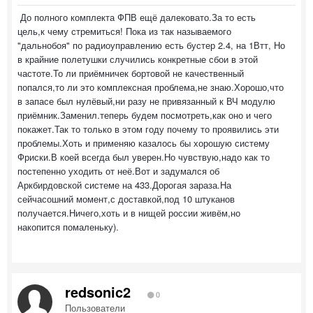
До полного комплекта ФПВ ещё далековато.За то есть
цель,к чему стремиться! Пока из так называемого
"дальнобоя" по радиоуправлению есть бустер 2.4, на 1Втт, Но
в крайние полетушки случились конкретные сбои в этой
частоте.То ли приёмничек бортовой не качественный
попался,то ли это комплексная проблема,не знаю.Хорошо,что
в запасе был нулёвый,ни разу не привязанный к ВЧ модулю
приёмник.Заменил.теперь будем посмотреть,как оно и чего
покажет.Так то только в этом году почему то проявились эти
проблемы.Хоть и применяю казалось бы хорошую систему
Фриски.В коей всегда был уверен.Но чувствую,надо как то
постепенно уходить от неё.Вот и задумался об
Аркбирдовской системе на 433.Дорогая зараза.На
сейчасошний момент,с доставкой,под 10 штуканов
получается.Ничего,хоть и в нищей россии живём,но
накопится помаленьку).
redsonic2
0
Пользователи