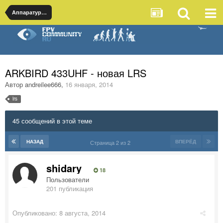
Аппаратура и системы управления
ARKBIRD 433UHF - новая LRS
Автор
andreilee666
,
16 января, 2014
lrs
45 сообщений в этой теме
НАЗАД
ВПЕРЁД
Страница 2 из 2
shidary
18
Пользователи
201 публикация
Опубликовано:
8 августа, 2014