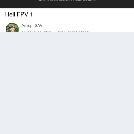
Heli FPV 1
Автор:
SAV
14 декабря, 2012
2180 просмотров
Другие изображения автора
FPV GAUI 550.
FPV Helicopter
КОПИРАЙТ
© SAV
OlegFpv
понравилось это
Подписчики
0