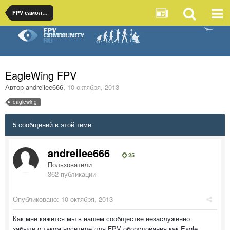
FPV самолеты
EagleWing FPV
Автор
andreilee666
,
10 октября, 2013
eaglewing
5 сообщений в этой теме
andreilee666
25
Пользователи
362 публикации
Опубликовано:
10 октября, 2013
Как мне кажется мы в нашем сообществе незаслуженно
забыли о таком носителе для FPV оборудования как Eagle