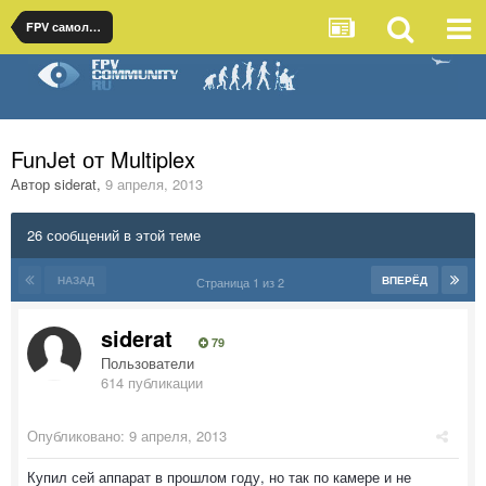
FPV самолеты
FunJet от Multiplex
Автор
siderat
,
9 апреля, 2013
26 сообщений в этой теме
НАЗАД
ВПЕРЁД
Страница 1 из 2
siderat
79
Пользователи
614 публикации
Опубликовано:
9 апреля, 2013
Купил сей аппарат в прошлом году, но так по камере и не