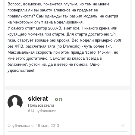
Вопрос, возможно, покажется глупым, но тем не мение:
проверяли ли вы работу элевонов на предмет ее
правильности? Сам однажды так разбил модель, не смотря
на 'некоторый' опыт авиа моделирования.
У самого стоит мотор 2600кВ, винт 6х4. Никакого крена или
крутящего момента при старте. Для старта достаточно 3/4
газа, стартует вообще без броска. Вес модели примерно 750г.
без ФПВ, рассчетная тяга (по Drivecalc) - чуть более 1кг.
Максимальная скорость при этом правда 'всего' 145км/ч, но
мне этого достаточно. Самолет из класса 'всегда в
багажнике', устойчив, да и ветер не помеха. Одно
удовольствие!
siderat
79
Пользователи
614 публикации
Опубликовано:
19 мая, 2013