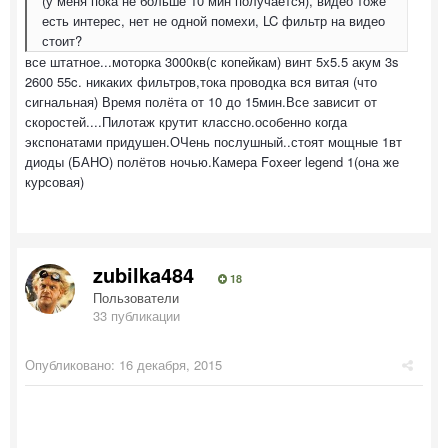
(у меня пока не больше 10 мин получается), видео тоже
есть интерес, нет не одной помехи, LC фильтр на видео
стоит?
все штатное...моторка 3000кв(с копейкам) винт 5х5.5 акум 3s
2600 55c. никаких фильтров,тока проводка вся витая (что
сигнальная) Время полёта от 10 до 15мин.Все зависит от
скоростей....Пилотаж крутит классно.особенно когда
экспонатами придушен.ОЧень послушный..стоят мощные 1вт
диоды (БАНО) полётов ночью.Камера Foxeer legend 1(она же
курсовая)
zubilka484
18
Пользователи
33 публикации
Опубликовано:
16 декабря, 2015