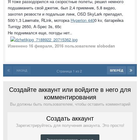
Я тоже раззодорился на скоростные полеты, решил немного
подшаманить свой джетик, был 2,4 приемник, 5,8 видео,
захотел резвости и подальше линк, OSD SkyLark приладил,
500/1,3 Lawmate, RLink, моторка
Hyperion 440
0 kv, батарейка
Turnigy 2650, A-Spec 3s, 65с
Не поднимался еще, погоды нет..
Изменено
16 февраля, 2016
пользователем slobodan
НАЗАД
ВПЕРЁД
Страница 1 из 2
Создайте аккаунт или войдите в него для
комментирования
Вы должны быть пользователем, чтобы оставить комментарий
Создать аккаунт
Зарегистрируйтесь для получения аккаунта. Это просто!
Зарегистрировать аккаунт