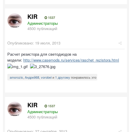
KIR
1537
Администраторы
4500 публикаций
Опубликовано:
19 июля, 2013
Расчет резистора для светодиодов на
модели:
http://www.casemods.ru/services/raschet_rezistora.html
amorozio
,
Андрей68
,
vorobei
и
1 другому
понравилось это
KIR
1537
Администраторы
4500 публикаций
Опубликовано:
27 сентября, 2013