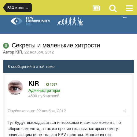
FAQ и копилка знаний
Секреты и маленькие хитрости
Автор
KIR
,
22 ноября, 2012
8 сообщений в этой теме
KIR
1537
Администраторы
4500 публикаций
Опубликовано:
22 ноября, 2012
Тут будут выкладываться интересные и важные моменты по
сборке самолета, а так же прочие нюансы, которые помогут
начинающим (и не только) FPV пилотам. Многие из них