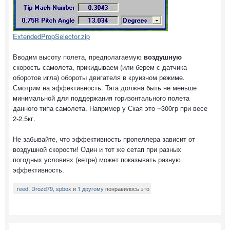
ExtendedPropSelector.zip
Вводим высоту полета, предполагаемую
воздушную
скорость самолета, прикидываем (или берем с датчика
оборотов игла) обороты двигателя в круизном режиме.
Смотрим на эффективность. Тяга должна быть не меньше
минимальной для поддержания горизонтального полета
данного типа самолета. Например у Ская это ~300гр при весе
2-2.5кг.
Не забывайте, что эффективность пропеллера зависит от
воздушной скорости! Один и тот же сетап при разных
погодных условиях (ветре) может показывать разную
эффективность.
reed
,
Drozd79
,
spbox
и
1 другому
понравилось это