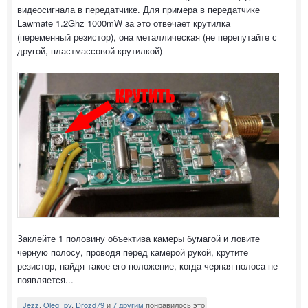
видеосигнала в передатчике. Для примера в передатчике
Lawmate 1.2Ghz 1000mW за это отвечает крутилка
(переменный резистор), она металлическая (не перепутайте с
другой, пластмассовой крутилкой)
Заклейте 1 половину объектива камеры бумагой и ловите
черную полосу, проводя перед камерой рукой, крутите
резистор, найдя такое его положение, когда черная полоса не
появляется...
Jezz
,
OlegFpv
,
Drozd79
и
7 другим
понравилось это