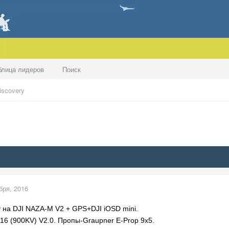
блица лидеров
Поиск
scovery
бря, 2016
 на DJI NAZA-M V2 + GPS+DJI iOSD mini.
6 (900KV) V2.0. Пропы-Graupner E-Prop 9x5.