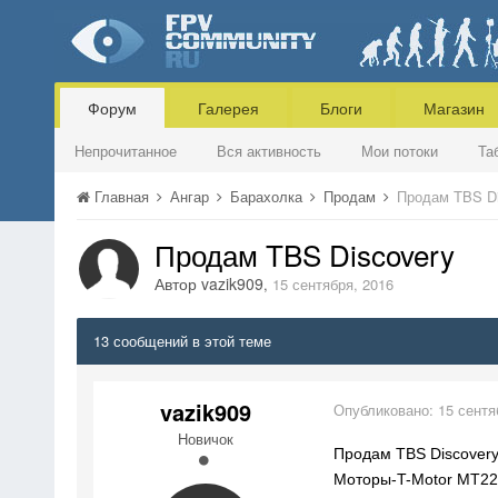
Форум
Галерея
Блоги
Магазин
Непрочитанное
Вся активность
Мои потоки
Та
Главная
Ангар
Барахолка
Продам
Продам TBS Di
Продам TBS Discovery
Автор
vazik909
,
15 сентября, 2016
13 сообщений в этой теме
vazik909
Опубликовано:
15 сентя
Новичок
Продам TBS Discovery
Моторы-T-Motor MT221