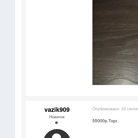
vazik909
Опубликовано:
23 сентя
Новичок
55000р.Торг.