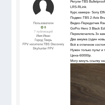
Регули-TBS Bulletproo
LRS-RLink.
Курс.камера- Sony Effi
Подвес-TBS 2-Axis Br
Пользователи
Видео-Передатчик R
8
GoPro Hero 3 Black Ed
7 публикаций
Переключатель 3x ка
Имя:
Иван
Два аккума (один новы
Город:
Тверь
FPV носители:
TBS Discovery
Всё в отличном состо
Skyhunter FPV
Нужен только пульт и 
Цена-60000р.
Могу кинуть ссылку на