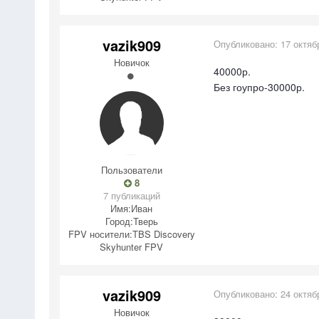
vazik909
Опубликовано:
17 октяб
Новичок
40000р.
Без гоупро-30000р.
Пользователи
8
7 публикаций
Имя:
Иван
Город:
Тверь
FPV носители:
TBS Discovery
Skyhunter FPV
vazik909
Опубликовано:
24 октяб
Новичок