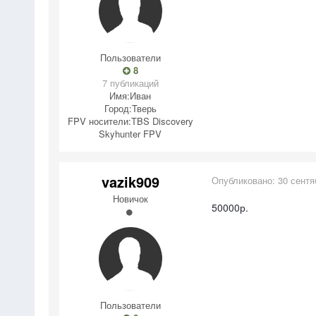
Пользователи
8
7 публикаций
Имя:
Иван
Город:
Тверь
FPV носители:
TBS Discovery
Skyhunter FPV
vazik909
Опубликовано:
30 сентя
Новичок
50000р.
Пользователи