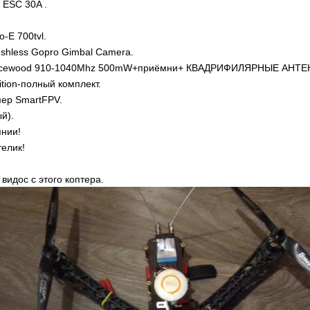
f ESC 30A .
o-E 700tvl.
ushless Gopro Gimbal Camera.
acewood 910-1040Mhz 500mW+приёмни+ КВАДРИФИЛЯРНЫЕ АНТЕН
ition-полный комплект.
мер SmartFPV.
й).
янии!
телик!
 видос с этого коптера.