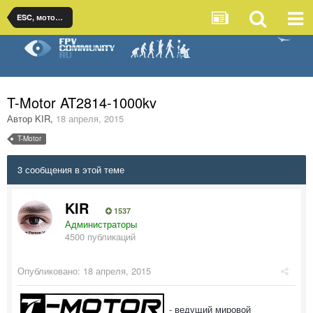
ESC, моторы, пропеллеры
T-Motor AT2814-1000kv
Автор
KIR
,
18 апреля, 2015
T-Motor
3 сообщения в этой теме
KIR
1537
Администраторы
4500 публикаций
Опубликовано:
18 апреля, 2015
- ведущий мировой