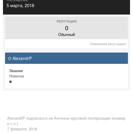
5 марта, 2018
РЕПУТАЦИЯ
0
Обычный
Изменения репутации
О AlexandrP
Звание
Новичок
AlexandrP
подписался на
Антенны круговой поляризации (клевер
и т.п.)
7 февраля, 2018