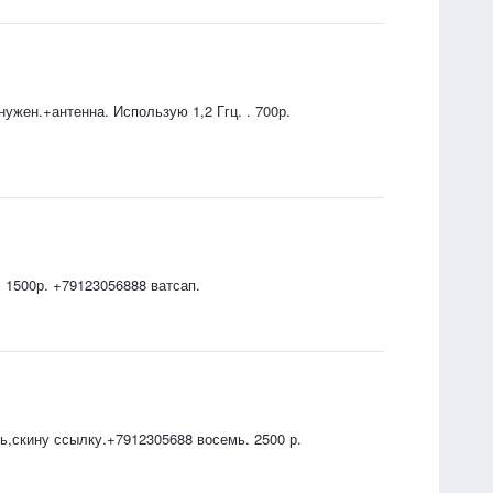
нужен.+антенна. Использую 1,2 Ггц. . 700р.
 1500р. +79123056888 ватсап.
ь,скину ссылку.+7912305688 восемь. 2500 р.