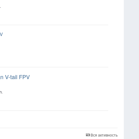
.
PV
 V-tail FPV
п.
Вся активность