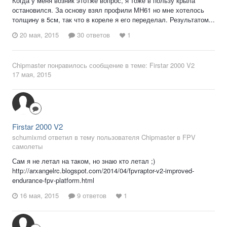
Когда у меня возник этотже вопрос, я тоже в пользу крыла
остановился. За основу взял профили МН61 но мне хотелось
толщину в 5см, так что в кореле я его переделал. Результатом...
20 мая, 2015
30 ответов
1
Chipmaster
понравилось сообщение в теме:
Firstar 2000 V2
17 мая, 2015
Firstar 2000 V2
schumixmd ответил в тему пользователя Chipmaster в
FPV
самолеты
Сам я не летал на таком, но знаю кто летал ;)
http://arxangelrc.blogspot.com/2014/04/fpvraptor-v2-improved-
endurance-fpv-platform.html
16 мая, 2015
9 ответов
1