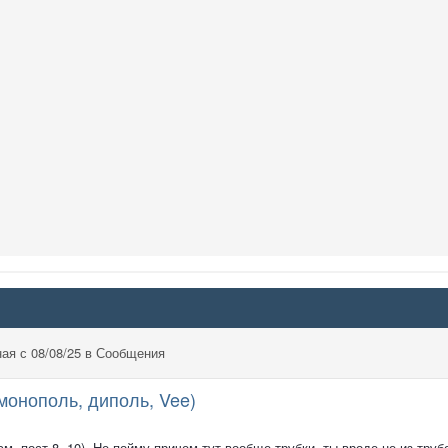
ая с 08/08/25 в Сообщения
монополь, диполь, Vee)
м. пост 8, 10). Не пойму причем тут вообще трубки, ты вроде не из труб