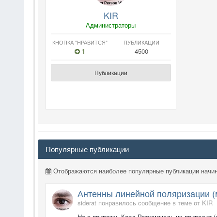
KIR
Администраторы
КНОПКА "НРАВИТСЯ"
ПУБЛИКАЦИИ
1
4500
Публикации
Популярные публикации
Отображаются наиболее популярные публикации начин
Антенны линейной поляризации (
siderat
понравилось
сообщение в теме
от
KIR
Не я привожу, Карл Ротхаммель их приводит (с