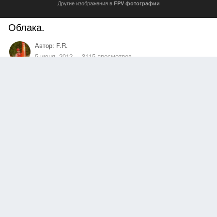
Другие изображения в
FPV фотографии
Облака.
Автор:
F.R.
5 июня, 2012
3115 просмотров
Другие изображения автора
Высота ~ 1400м
OlegFpv
,
KIR
,
megagl
и
4 другим
понравилось это
Подписчики
0
1 комментарий