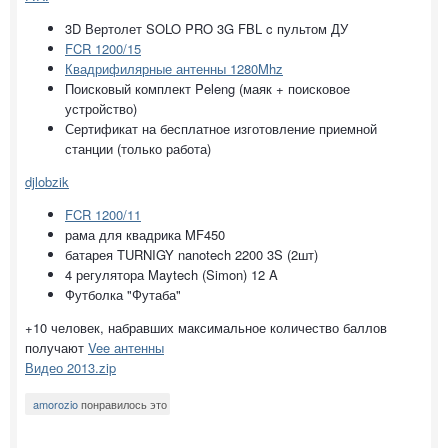
3D Вертолет SOLO PRO 3G FBL c пультом ДУ
FCR 1200/15
Квадрифилярные антенны 1280Mhz
Поисковый комплект Peleng (маяк + поисковое
устройство)
Сертификат на бесплатное изготовление приемной
станции (только работа)
djlobzik
FCR 1200/11
рама для квадрика MF450
батарея TURNIGY nanotech 2200 3S (2шт)
4 регулятора Maytech (Simon) 12 A
Футболка "Футаба"
+10 человек, набравших максимальное количество баллов
получают
Vee антенны
Видео 2013.zip
amorozio
понравилось это