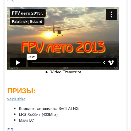
ПРИЗЫ:
valplushka
Комплект автопилота Swift AI NG
LRS Хобби+ (433Mhz)
Маяк B7
F.R.