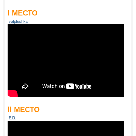
I МЕСТО
valplushka
II МЕСТО
F.R.