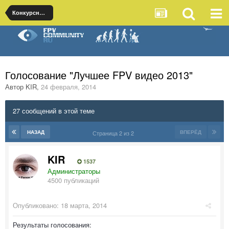
Конкурсное голосование
Голосование "Лучшее FPV видео 2013"
Автор
KIR
,
24 февраля, 2014
27 сообщений в этой теме
НАЗАД
ВПЕРЁД
Страница 2 из 2
KIR
1537
Администраторы
4500 публикаций
Опубликовано:
18 марта, 2014
Результаты голосования: