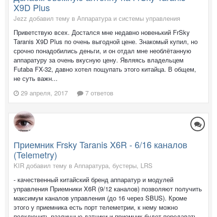
X9D Plus
Jezz добавил тему в
Аппаратура и системы управления
Приветствую всех. Достался мне недавно новенький FrSky
Taranis X9D Plus по очень выгодной цене. Знакомый купил, но
срочно понадобились деньги, и он отдал мне необлётанную
аппаратуру за очень вкусную цену. Являясь владельцем
Futaba FX-32, давно хотел пощупать этого китайца. В общем,
не суть важн...
29 апреля, 2017
7 ответов
Приемник Frsky Taranis X6R - 6/16 каналов
(Telemetry)
KIR добавил тему в
Аппаратура, бустеры, LRS
- качественный китайский бренд аппаратур и модулей
управления Приемники X6R (9/12 каналов) позволяют получить
максимум каналов управления (до 16 через SBUS). Кроме
этого у приемника есть порт телеметрии, к нему можно
подключить различные датчики и приемник будет передавать