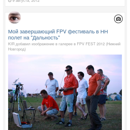
9 августа, 2012
Мой завершающий FPV фестиваль в НН
полет на "Дальность"
KIR добавил изображение в галерее в
FPV FEST 2012 (Нижний
Новгород)