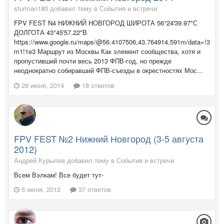
sturman180 добавил тему в
События и встречи
FPV FEST N4 НИЖНИЙ НОВГОРОД ШИРОТА 56°24'39.97"С
ДОЛГОТА 43°45'57.22"В
https://www.google.ru/maps/@56.4107506,43.764914,591m/data=!3
m1!1e3 Маршрут из Москвы Как элемент сообщества, хотя и
пропустивший почти весь 2013 ФПВ-год, но прежде
неоднократно собиравший ФПВ-съезды в окрестностях Мос...
29 июня, 2014
18 ответов
FPV FEST №2 Нижний Новгород (3-5 августа
2012)
Андрей Курылев добавил тему в
События и встречи
Всем Вэлкам! Все будет тут-
5 июня, 2012
37 ответов