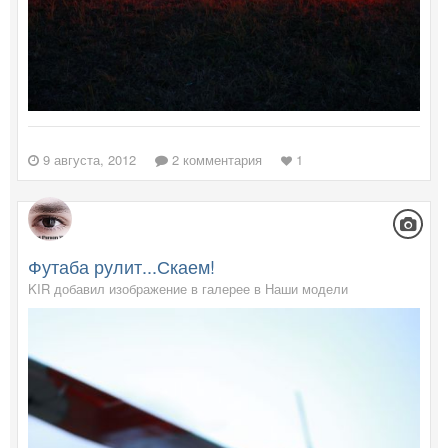
9 августа, 2012
2 комментария
1
Футаба рулит...Скаем!
KIR добавил изображение в галерее в
Наши модели