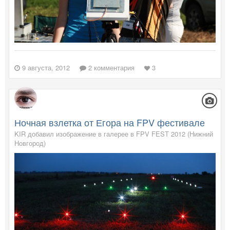
9 августа, 2012
2 комментария
3
Ночная взлетка от Егора на FPV фестивале
KIR добавил изображение в галерее в
FPV FEST 2012 (Нижний
Новгород)