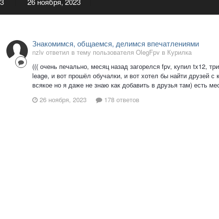
23
26 ноября, 2023
Знакомимся, общаемся, делимся впечатлениями
nzlv ответил в тему пользователя OlegFpv в
Курилка
((( очень печально, месяц назад загорелся fpv, купил tx12, тр
leage, и вот прошёл обучалки, и вот хотел бы найти друзей с
всякое но я даже не знаю как добавить в друзья там) есть ме
26 ноября, 2023
178 ответов