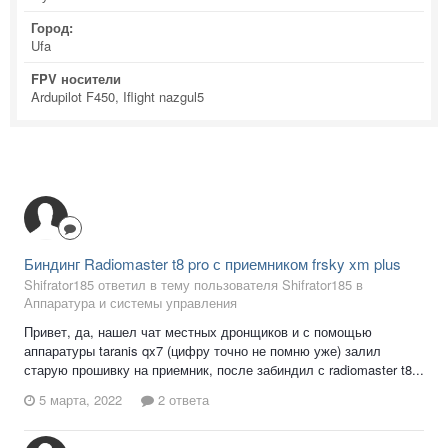
Город:
Ufa
FPV носители
Ardupilot F450, Iflight nazgul5
Биндинг Radiomaster t8 pro с приемником frsky xm plus
Shifrator185 ответил в тему пользователя Shifrator185 в
Аппаратура и системы управления
Привет, да, нашел чат местных дронщиков и с помощью
аппаратуры taranis qx7 (цифру точно не помню уже) залил
старую прошивку на приемник, после забиндил с radiomaster t8...
5 марта, 2022
2 ответа