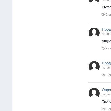
Пытал
9 о
Прод
nanak
Андре
9 о
Прод
nanak
8 о
Опро
nanak
Хрено
8 о