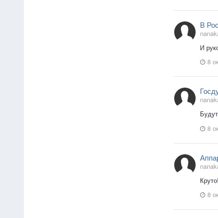
В Рос
nanak
И рук
8 о
Госд
nanak
Будут
8 о
Аппар
nanak
Круто
8 о