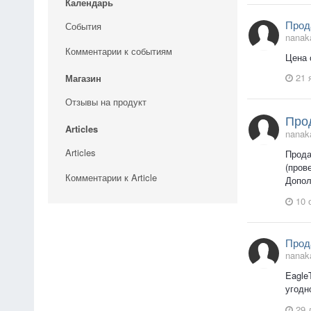
Календарь
Прод
События
nanak
Комментарии к событиям
Цена 
21 
Магазин
Отзывы на продукт
Про
Articles
nanak
Articles
Прода
(пров
Комментарии к Article
Допол
10 
Прод
nanak
Eagle
угодн
29 