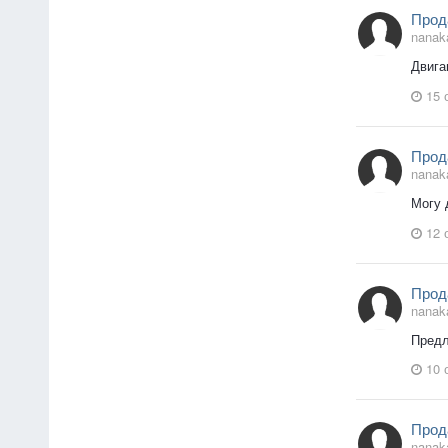
Прод
nanak
Двига
15 
Прод
nanak
Могу 
12 
Прод
nanak
Предл
10 
Прод
nanak