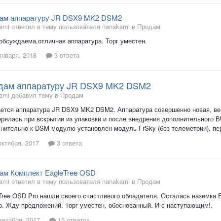
ам аппаратуру JR DSX9 MK2 DSM2
ami ответил в тему пользователя nanakami в
Продам
обсуждаема,отличная аппаратура. Торг уместен.
января, 2018
3 ответа
дам аппаратуру JR DSX9 MK2 DSM2
ami добавил тему в
Продам
ется аппаратура JR DSX9 MK2 DSM2. Аппаратура совершенно новая, ве
ерялась при вскрытии из упаковки и после внедрения дополнительного 
нительно к DSM модулю установлен модуль FrSky (без телеметрии), пер
октября, 2017
3 ответа
ам Комплект EagleTree OSD
ami ответил в тему пользователя nanakami в
Продам
Tree OSD Pro нашли своего счастливого обладателя. Осталась наземка 
о. Жду предложений. Торг уместен, обоснованный. И с наступающим!.
декабря, 2017
15 ответов