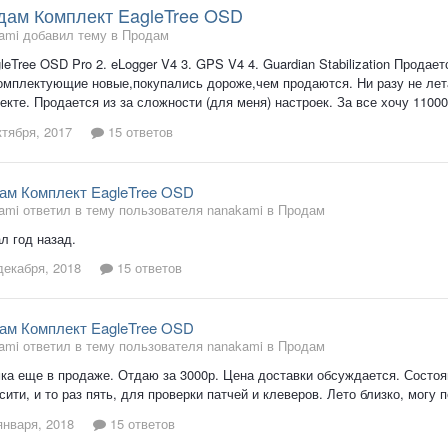
дам Комплект EagleTree OSD
ami добавил тему в
Продам
gleTree OSD Pro 2. eLogger V4 3. GPS V4 4. Guardian Stabilization Прода
омплектующие новые,покупались дороже,чем продаются. Ни разу не лета
екте. Продается из за сложности (для меня) настроек. За все хочу 11000
ктября, 2017
15 ответов
ам Комплект EagleTree OSD
ami ответил в тему пользователя nanakami в
Продам
л год назад.
декабря, 2018
15 ответов
ам Комплект EagleTree OSD
ami ответил в тему пользователя nanakami в
Продам
ка еще в продаже. Отдаю за 3000р. Цена доставки обсуждается. Состоя
сити, и то раз пять, для проверки патчей и клеверов. Лето близко, могу 
января, 2018
15 ответов