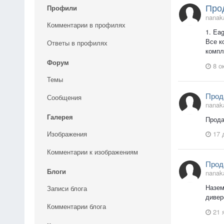
Про
Профили
nanak
Комментарии в профилях
1. Ea
Все к
Ответы в профилях
компл
Форум
8 о
Темы
Прод
Сообщения
nanak
Галерея
Прода
Изображения
17 
Комментарии к изображениям
Прод
Блоги
nanak
Назем
Записи блога
дивер
Комментарии блога
21 