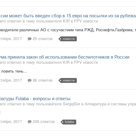
сии может быть введен сбор в 15 евро на посылки из-за рубежа
ami ответил в тему пользователя KIR в
FPV новости
оводители различных АО с госучастием типа РЖД, Роснефти,Газброма, 
ктября, 2017
25 ответов
новости
ума приняла закон об использовании беспилотников в России
ami ответил в тему пользователя KIR в
FPV новости
 ловить тень...
ктября, 2017
86 ответов
новости
атуры Futaba - вопросы и ответы
ami ответил в тему пользователя SergejSor в
Аппаратура и системы упр
!
ктября, 2017
236 ответов
futaba