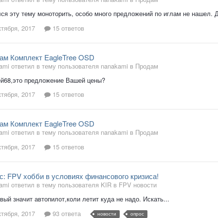
ся эту тему моноторить, особо много предложений по иглам не нашел. Да
ктября, 2017
15 ответов
ам Комплект EagleTree OSD
ami ответил в тему пользователя nanakami в
Продам
й68,это предложение Вашей цены?
ктября, 2017
15 ответов
ам Комплект EagleTree OSD
ami ответил в тему пользователя nanakami в
Продам
ктября, 2017
15 ответов
с: FPV хобби в условиях финансового кризиса!
ami ответил в тему пользователя KIR в
FPV новости
вый значит автопилот,коли летит куда не надо. Искать...
ктября, 2017
93 ответа
новости
опрос