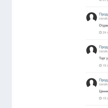
Прод
nanak
Отдам
24 
Прод
nanak
Торг 
18 
Прод
nanak
Ценни
15 