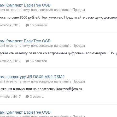
ам Комплект EagleTree OSD
ami ответил в тему пользователя nanakami в
Продам
юсь по цене 8000 рублей. Торг уместен. Предлагайте свою цену, договор
октября, 2017
15 ответов
ам Комплект EagleTree OSD
ami ответил в тему пользователя nanakami в
Продам
добавить наземку от иглов со встроенным цифровым вольтметром . По ц
октября, 2017
15 ответов
ам аппаратуру JR DSX9 MK2 DSM2
ami ответил в тему пользователя nanakami в
Продам
ожения в личку или на электронку kawrzneff@ya.ru
октября, 2017
3 ответа
ам Комплект EagleTree OSD
ami ответил в тему пользователя nanakami в
Продам