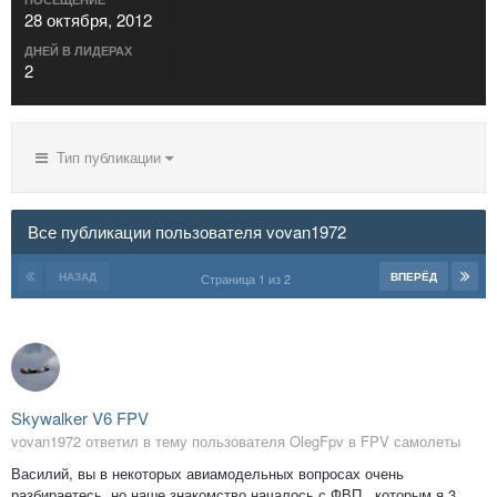
28 октября, 2012
ДНЕЙ В ЛИДЕРАХ
2
Тип публикации
Все публикации пользователя vovan1972
НАЗАД
ВПЕРЁД
Страница 1 из 2
Skywalker V6 FPV
vovan1972 ответил в тему пользователя OlegFpv в
FPV самолеты
Василий, вы в некоторых авиамодельных вопросах очень
разбираетесь, но наше знакомство началось с ФВП , которым я 3