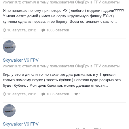
vovan1972 ответил в тему пользователя OlegFpv в
FPV самолеты
Я не понимаю почему при потере РУ ( любого ) модели падали?????
У меня летит домой ( имея на борту игрушечную фишку FY-21)
куплена одна из первых, я ее берегу. Всем остальным ставлю...
16 августа, 2012
1005 ответов
Skywalker V6 FPV
vovan1972 ответил в тему пользователя OlegFpv в
FPV самолеты
Кир, у этого диполя точно такая же диаграмма как и у Т диполя
только помоему поуже ( тоесть бублик ) неважно куда раскрыв это
будет бублик . Моя цель была как можно дальше отнести...
16 августа, 2012
1005 ответов
1
Skywalker V6 FPV